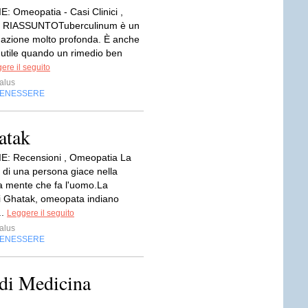
 Omeopatia - Casi Clinici ,
 RIASSUNTOTuberculinum è un
 azione molto profonda. È anche
utile quando un rimedio ben
ere il seguito
alus
BENESSERE
atak
: Recensioni , Omeopatia La
 di una persona giace nella
la mente che fa l'uomo.La
di Ghatak, omeopata indiano
..
Leggere il seguito
alus
BENESSERE
 di Medicina