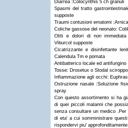
Diarrea :Colocynthis 5 ch granuli
Spasmi del tratto gastrointestin
supposte
Traumi contusioni ematomi :Arnica
Coliche gassose del neonato: Colik
Otiti e dolori di non immediat
Viburcol supposte
Cicatrizzante e disinfettante leni
Calendula Tm e pomata
Antibatterico locale ed antifungino 
Tosse: Drosetux o Stodal sciroppo
Infiammazione agli occhi: Euphrasia
Ostruzione nasale :Soluzione fis
spray
Con questo assortimento si ha gi
di quei piccoli malanni che poss
senza consultare un medico .Per d
di eta' a cui somministrare questi
rispondervi piu' approfonditamente