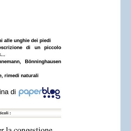
i alle unghie dei piedi
escrizione di un piccolo
...
hnemann, Bönninghausen
e, rimedi naturali
ina di
icoli :
r la congestione