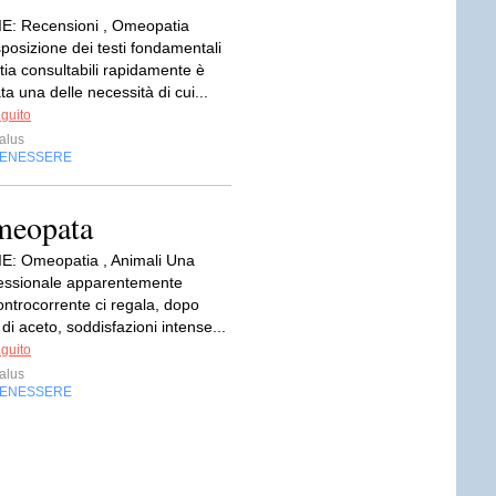
: Recensioni , Omeopatia
posizione dei testi fondamentali
ia consultabili rapidamente è
a una delle necessità di cui...
eguito
alus
BENESSERE
Omeopata
: Omeopatia , Animali Una
fessionale apparentemente
 controcorrente ci regala, dopo
 di aceto, soddisfazioni intense...
eguito
alus
BENESSERE