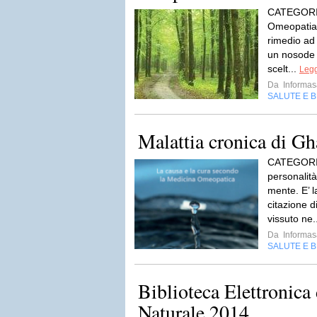
CATEGORIE:
Omeopatia
rimedio ad
un nosode 
scelt...
Legg
Da
Informas
SALUTE E 
Malattia cronica di Gh
CATEGORIE
personalità
mente. E’ 
citazione 
vissuto ne.
Da
Informas
SALUTE E 
Biblioteca Elettronica
Naturale 2014