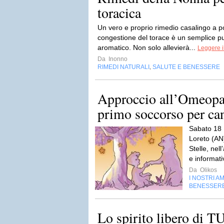
toracica
Un vero e proprio rimedio casalingo a p
congestione del torace è un semplice pu
aromatico. Non solo allevierà...
Leggere i
Da
Inonno
RIMEDI NATURALI
SALUTE E BENESSERE
,
Approccio all’Omeopati
primo soccorso per cani
Sabato 18 
Loreto (AN)
Stelle, nell
e informati
Da
Olikos
I NOSTRI AM
BENESSER
Lo spirito libero 