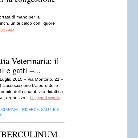
ortata di mano per la
nch, un tè caldo con liquore
l seguito
a Veterinaria: il
 e gatti –...
Luglio 2015 – Via Montorio, 21 –
 L’associazione L’albero delle
’ambito della sua attività didattica
va, organizza...
Leggere il seguito
ICI ANIMALI
RICERCA
SALUTE E
,
,
E
di TUBERCULINUM