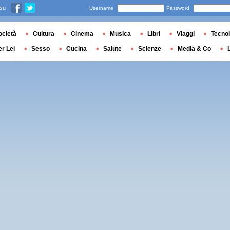
 su
Username
Password
ocietà
Cultura
Cinema
Musica
Libri
Viaggi
Tecnol
er Lei
Sesso
Cucina
Salute
Scienze
Media & Co