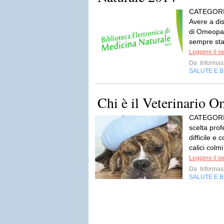
CATEGORIE
Avere a dis
di Omeopat
sempre stat
Leggere il s
Da
Informas
SALUTE E 
Chi è il Veterinario 
CATEGORIE
scelta pro
difficile e
calici colmi
Leggere il s
Da
Informas
SALUTE E 