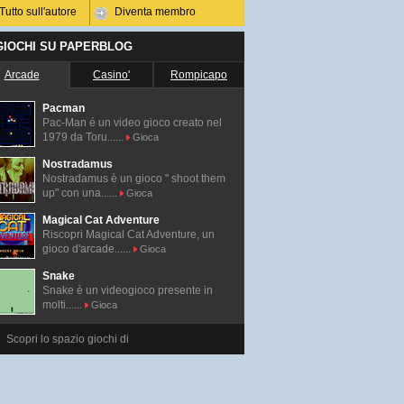
Tutto sull'autore
Diventa membro
 GIOCHI SU PAPERBLOG
Arcade
Casino'
Rompicapo
Pacman
Pac-Man é un video gioco creato nel
1979 da Toru......
Gioca
Nostradamus
Nostradamus è un gioco " shoot them
up" con una......
Gioca
Magical Cat Adventure
Riscopri Magical Cat Adventure, un
gioco d'arcade......
Gioca
Snake
Snake è un videogioco presente in
molti......
Gioca
Scopri lo spazio giochi di