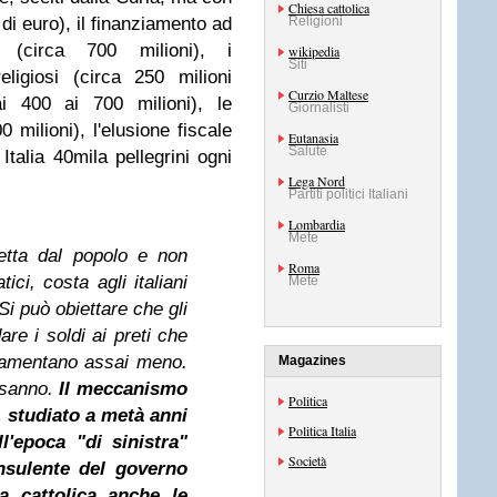
Chiesa cattolica
 di euro), il finanziamento ad
Religioni
i (circa 700 milioni), i
wikipedia
Siti
ligiosi (circa 250 milioni
Curzio Maltese
dai 400 ai 700 milioni), le
Giornalisti
 milioni), l'elusione fiscale
Eutanasia
Salute
Italia 40mila pellegrini ogni
Lega Nord
Partiti politici Italiani
Lombardia
Mete
etta dal popolo e non
Roma
ici, costa agli italiani
Mete
 Si può obiettare che gli
dare i soldi ai preti che
e lamentano assai meno.
Magazines
 sanno.
Il meccanismo
Politica
f, studiato a metà anni
Politica Italia
l'epoca "di sinistra"
Società
nsulente del governo
a cattolica
anche le