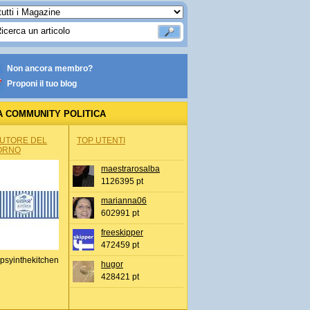
Non ancora membro?
Proponi il tuo blog
A COMMUNITY POLITICA
AUTORE DEL
TOP UTENTI
ORNO
maestrarosalba
1126395 pt
marianna06
602991 pt
freeskipper
472459 pt
psyinthekitchen
hugor
428421 pt