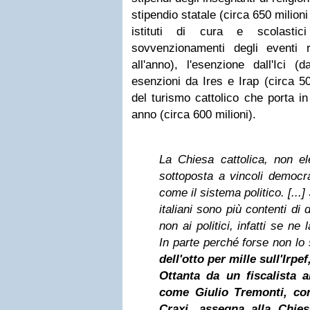
stipendio statale (circa 650 milioni
istituti di cura e scolastic
sovvenzionamenti degli eventi re
all'anno), l'esenzione dall'Ici (
esenzioni da Ires e Irap (circa 500
del turismo cattolico che porta in 
anno (circa 600 milioni).
La Chiesa cattolica, non el
sottoposta a vincoli democrat
come il sistema politico. [...]
italiani sono più contenti di 
non ai politici, infatti se n
In parte perché forse non lo
dell'otto per mille sull'Irpe
Ottanta da un fiscalista al
come Giulio Tremonti, co
Craxi, assegna alla
Chies