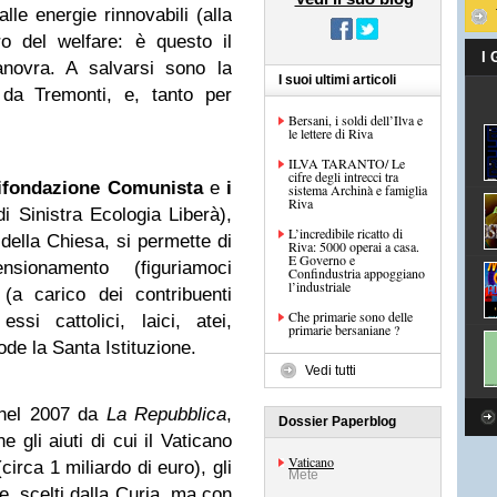
alle energie rinnovabili (alla
o del welfare: è questo il
I
anovra. A salvarsi sono la
I suoi ultimi articoli
e da Tremonti, e, tanto per
Bersani, i soldi dell’Ilva e
le lettere di Riva
ILVA TARANTO/ Le
cifre degli intrecci tra
Rifondazione Comunista
e
i
sistema Archinà e famiglia
Riva
i Sinistra Ecologia Liberà),
L’incredibile ricatto di
 della Chiesa, si permette di
Riva: 5000 operai a casa.
E Governo e
nsionamento (figuriamoci
Confindustria appoggiano
l’industriale
i (a carico dei contribuenti
Che primarie sono delle
ssi cattolici, laici, atei,
primarie bersaniane ?
ode la Santa Istituzione.
Vedi tutti
nel 2007 da
La Repubblica
,
Dossier Paperblog
 gli aiuti di cui il Vaticano
Vaticano
(circa 1 miliardo di euro), gli
Mete
ne, scelti dalla Curia, ma con