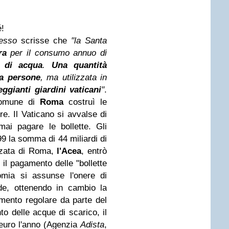
é!
resso
scrisse che
"la Santa
ra
per il consumo annuo di
i di acqua
.
Una quantità
la persone
, ma utilizzata in
eggianti giardini vaticani
"
.
 Comune di
Roma
costruì le
e. Il Vaticano si avvalse di
mai pagare le bollette. Gli
99 la somma di 44 miliardi di
izzata di Roma,
l'Acea
, entrò
 il pagamento delle "bollette
nomia si assunse l'onere di
de, ottenendo in cambio la
amento regolare da parte del
to delle acque di scarico, il
i euro l'anno (Agenzia
Adista
,