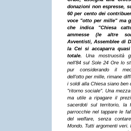
donazioni non espresse, su
60 per cento dei contribuen
voce "otto per mille" ma g
che indica "Chiesa catto
ammesse (le altre son
Avventisti, Assemblee di Di
la Cei si accaparra quasi
totale.
Una mostruosità giu
nell'84 sul Sole 24 Ore lo st
pur considerando il mecc
dell'otto per mille, rimane di
i soldi alla Chiesa siano ben
"ritorno sociale". Una mezza 
ma utile a ripagare il prez
sacerdoti sul territorio, la 
parrocchie nel tappare le fa
del welfare, senza contar
Mondo. Tutti argomenti veri.