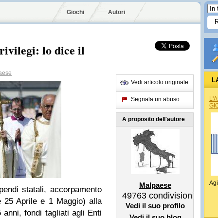
Giochi
Autori
ivilegi: lo dice il
aese
L
Vedi articolo originale
L'
Segnala un abuso
GI
A proposito dell'autore
Agi
Malpaese
tipendi statali, accorpamento
49763
condivisioni
e 25 Aprile e 1 Maggio) alla
Vedi il suo profilo
nni, fondi tagliati agli Enti
Vedi il suo blog