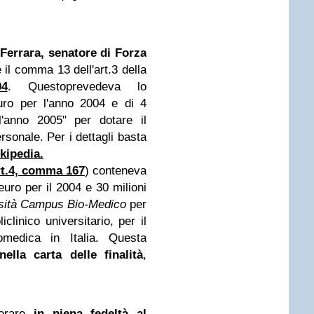
Ferrara, senatore di Forza
il comma 13 dell'art.3 della
04
. Questoprevedeva lo
uro per l'anno 2004 e di 4
l'anno 2005" per dotare il
rsonale. Per i dettagli basta
kipedia.
rt.4, comma 167
) conteneva
euro per il 2004 e 30 milioni
sità Campus Bio-Medico
per
iclinico universitario, per il
omedica in Italia. Questa
nella carta delle finalità
,
erare
in piena fedeltà al