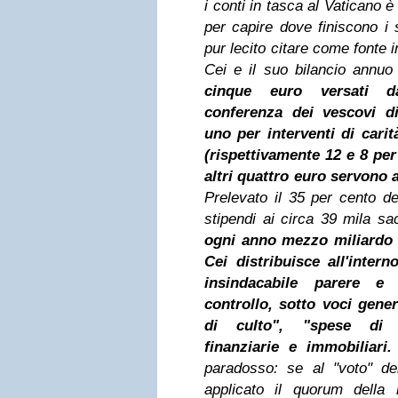
i conti in tasca al Vaticano 
per capire dove finiscono i s
pur lecito citare come fonte 
Cei e il suo bilancio annuo 
cinque euro versati da
conferenza dei vescovi d
uno per interventi di carità
(rispettivamente 12 e 8 per 
altri quattro euro servono 
Prelevato il 35 per cento de
stipendi ai circa 39 mila sac
ogni anno mezzo miliardo d
Cei distribuisce all'inter
insindacabile parere e
controllo, sotto voci gen
di culto", "spese di ca
finanziarie e immobiliari.
paradosso: se al "voto" del
applicato il quorum della