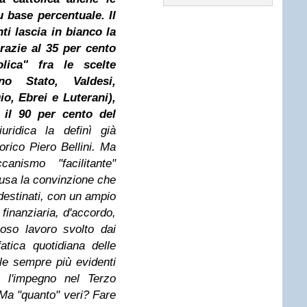
 base percentuale. Il
ti lascia in bianco la
razie al 35 per cento
lica" fra le scelte
o Stato, Valdesi,
o, Ebrei e Luterani),
 il 90 per cento del
ridica la definì già
orico Piero Bellini. Ma
anismo "facilitante"
ffusa la convinzione che
 destinati, con un ampio
finanziaria, d'accordo,
ioso lavoro svolto dai
fatica quotidiana delle
lle sempre più evidenti
e l'impegno nel Terzo
 Ma "quanto" veri? Fare