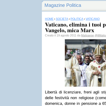
Magazine Politica
HOME
›
SOCIETÀ
›
POLITICA
›
VATICANO
Vaticano, elimina i tuoi pr
Vangelo, mica Marx
Creato il 19 agosto 2011 da
Malpaese
@IlMalp
Libertà di licenziare, freni agli s
delle festività non religiose (com
domenica, donne in pensione a 65 a