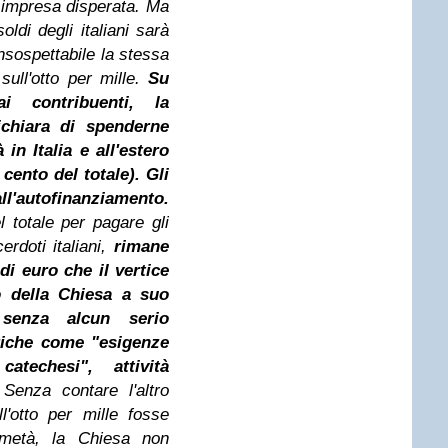
è impresa disperata. Ma
oldi degli italiani sarà
insospettabile la stessa
sull'otto per mille.
Su
i contribuenti, la
ichiara di spenderne
 in Italia e all'estero
cento del totale). Gli
all'autofinanziamento.
l totale per pagare gli
erdoti italiani,
rimane
i euro che il vertice
no della Chiesa a suo
 senza alcun serio
eriche come "esigenze
techesi", attività
Senza contare l'altro
l'otto per mille fosse
 metà, la Chiesa non