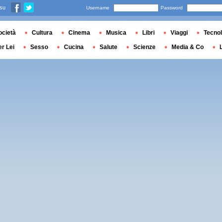
 su
Username
Password
ocietà
Cultura
Cinema
Musica
Libri
Viaggi
Tecnol
er Lei
Sesso
Cucina
Salute
Scienze
Media & Co