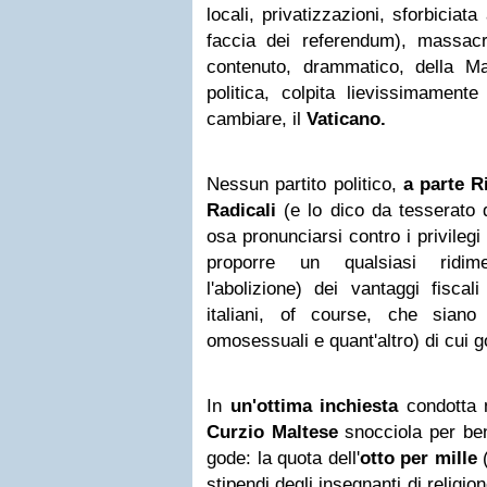
locali, privatizzazioni, sforbiciata 
faccia dei referendum), massacr
contenuto, drammatico, della M
politica, colpita lievissimament
cambiare, il
Vaticano
.
Nessun partito politico,
a parte 
Radicali
(e lo dico da tesserato d
osa pronunciarsi contro i privilegi
proporre un qualsiasi ridime
l'abolizione) dei vantaggi fiscal
italiani, of course, che siano e
omosessuali e quant'altro) di cui g
In
un'ottima inchiesta
condotta 
Curzio Maltese
snocciola per bene
gode: la quota dell'
otto per mille
stipendi degli insegnanti di religio