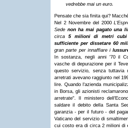
vedrebbe mai un euro.
Pensate che sia finita qui? Macch
Nel 2 Novembre del 2000
L'Esp
Sede
non ha mai pagato una li
circa
5 milioni di metri cub
sufficiente per dissetare 60 mi
gran parte per innaffiare i
lussur
In sostanza, negli anni '70 il
vasche di depurazione per il Tever
questo servizio, senza tuttavia 
arretrati avevano raggiunto nel 19
lire. Quando l'azienda municipal
in Borsa, gli azionisti reclamarono
arretrate". Il ministero dell'Eco
saldare il debito della Santa Se
garanzia - per il futuro - del pag
Vaticano del servizio di smaltimen
cui costo era di circa 2 milioni d