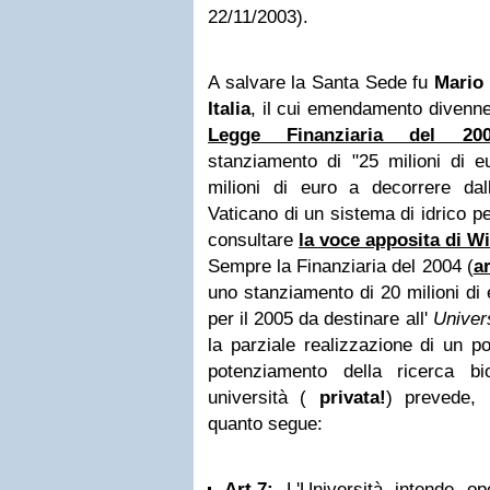
22/11/2003).
A salvare la Santa Sede fu
Mario 
Italia
, il cui emendamento divenne 
Legge Finanziaria del 20
stanziamento di "25 milioni di e
milioni di euro a decorrere dal
Vaticano di un sistema di idrico pe
consultare
la voce apposita di Wi
Sempre la Finanziaria del 2004 (
a
uno stanziamento di 20 milioni di 
per il 2005 da destinare all'
Univer
la parziale realizzazione di un pol
potenziamento della ricerca bi
università (
privata!
) prevede,
quanto segue:
Art.7:
L'Università intende op