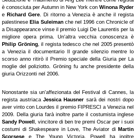
è conosciuta per Autumn in New York con
Winona Ryder
e
Richard Gere
. Di ritorno a Venezia è anche il regista
palestinese
Elia Suleiman
che nel 1996 con Chronicle of
a Disappearance vinse il premio Luigi De Laurentis per la
migliore opera prima. Un’altra vecchia conoscenza è
Philip Gröning
, il regista tedesco che nel 2005 presentò
a Venezia il documentario Il grande silenzio mentre lo
scorso anno ritirò il Premio speciale della Giuria per La
moglie del poliziotto. Gröning fu anche presidente della
giuria Orizzonti nel 2006.
Nonostante sia un’affezionata del Festival di Cannes, la
regista austriaca
Jessica Hausner
sarà dei nostri dopo
aver vinto con Lourdes il premio FIPRESCI a Venezia nel
2009. Della giuria farà inoltre parte il costumista inglese
Sandy Powell
, vincitore di ben tre premi Oscar per i suoi
costumi di Shakespeare in Love, The Aviator di
Martin
Scorsese
e The Young Victoria. Powell ha inoltre