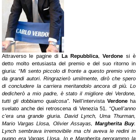
Attraverso le pagine di
La Repubblica
,
Verdone
si è
detto molto entusiasta del premio e del suo ritorno in
giuria:
“Mi sento piccolo di fronte a questo premio vinto
da grandi autori. Ringrazierò umilmente, dirò che spero
di concludere la carriera meritandolo ancora di più. Lo
dedicherò a mio padre, è stato il migliore dei Verdone,
tutti gli dobbiamo qualcosa”.
Nell’intervista
Verdone
ha
svelato anche dei retroscena di Venezia 51.
“Quell’anno
c’era una grande giuria. David Lynch, Uma Thurman,
Mario Vargas Llosa, Olivier Assayas,
Margherita Buy
.
Lynch sembrava irremovibile ma chi aveva le redini in
pugno era Vargas Llosa. Io e Margherita perorammo la