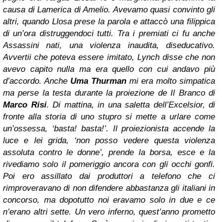
causa di Lamerica di Amelio. Avevamo quasi convinto gli
altri, quando Llosa prese la parola e attaccò una filippica
di un’ora distruggendoci tutti. Tra i premiati ci fu anche
Assassini nati, una violenza inaudita, diseducativo.
Avvertii che poteva essere imitato, Lynch disse che non
avevo capito nulla ma era quello con cui andavo più
d’accordo. Anche
Uma Thurman
mi era molto simpatica
ma perse la testa durante la proiezione de Il Branco di
Marco Risi
. Di mattina, in una saletta dell’Excelsior, di
fronte alla storia di uno stupro si mette a urlare come
un’ossessa, ‘basta! basta!’. Il proiezionista accende la
luce e lei grida, ‘non posso vedere questa violenza
assoluta contro le donne’, prende la borsa, esce e la
rivediamo solo il pomeriggio ancora con gli occhi gonfi.
Poi ero assillato dai produttori a telefono che ci
rimproveravano di non difendere abbastanza gli italiani in
concorso, ma dopotutto noi eravamo solo in due e ce
n’erano altri sette. Un vero inferno, quest’anno prometto