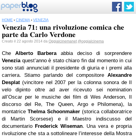
HOME
›
CINEMA
›
VENEZIA
Venezia 71: una rivoluzione comica che
parte da Carlo Verdone
Creato il 22 agosto 2014 da
Oggialcinemanet
@oggialcinema
Che
Alberto Barbera
abbia deciso di sorprendere
Venezia
quest’anno è stato chiaro fin dal momento in cui
sono stati annunciati il presidente di giuria e i premi alla
carriera. Stiamo parlando del compositore
Alexandre
Desplat
(vincitore nel 2007 per la colonna sonora de Il
velo dipinto oltre ad aver ricevuto sei nomination
all’Oscar per le musiche dei film di Wes Anderson, Il
discorso del Re, The Queen, Argo e Philomena), la
montatrice
Thelma Schoonmaker
(storica collaboratrice
di Martin Scorsese) e il Maestro indiscusso del
documentario
Frederick Wiseman
. Una vera e propria
rivoluzione che sta a sottolineare l’interesse della Mostra