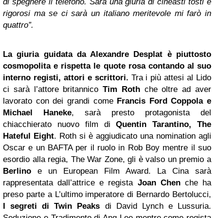
di spegnere il telefono. Sarà una giuria di cineasti tosti e
rigorosi ma se ci sarà un italiano meritevole mi farò in
quattro”.
La giuria guidata da Alexandre Desplat è piuttosto
cosmopolita e rispetta le quote rosa contando al suo
interno registi, attori e scrittori.
Tra i più attesi al Lido
ci sarà l’attore britannico
Tim Roth
che oltre ad aver
lavorato con dei grandi come
Francis Ford Coppola e
Michael Haneke
, sarà presto protagonista del
chiacchierato nuovo film di
Quentin Tarantino, The
Hateful Eight
. Roth si è aggiudicato una nomination agli
Oscar e un BAFTA per il ruolo in Rob Boy mentre il suo
esordio alla regia, The War Zone, gli è valso un premio a
Berlino
e un European Film Award. La Cina sarà
rappresentata dall’attrice e regista
Joan Chen
che ha
preso parte a L’ultimo imperatore di Bernardo Bertolucci,
I segreti di Twin Peaks
di David Lynch e Lussuria.
Seduzione e Tradimento di Ang Lee mentre come regista