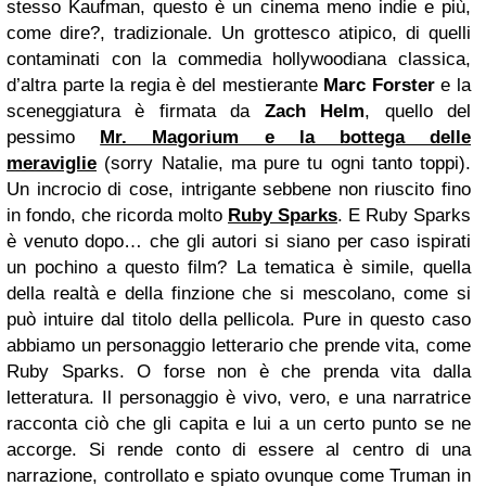
stesso Kaufman, questo è un cinema meno indie e più,
come dire?, tradizionale. Un grottesco atipico, di quelli
contaminati con la commedia hollywoodiana classica,
d’altra parte la regia è del mestierante
Marc Forster
e la
sceneggiatura è firmata da
Zach Helm
, quello del
pessimo
Mr. Magorium e la bottega delle
meraviglie
(sorry Natalie, ma pure tu ogni tanto toppi).
Un incrocio di cose, intrigante sebbene non riuscito fino
in fondo, che ricorda molto
Ruby Sparks
. E Ruby Sparks
è venuto dopo… che gli autori si siano per caso ispirati
un pochino a questo film? La tematica è simile, quella
della realtà e della finzione che si mescolano, come si
può intuire dal titolo della pellicola. Pure in questo caso
abbiamo un personaggio letterario che prende vita, come
Ruby Sparks. O forse non è che prenda vita dalla
letteratura. Il personaggio è vivo, vero, e una narratrice
racconta ciò che gli capita e lui a un certo punto se ne
accorge. Si rende conto di essere al centro di una
narrazione, controllato e spiato ovunque come Truman in