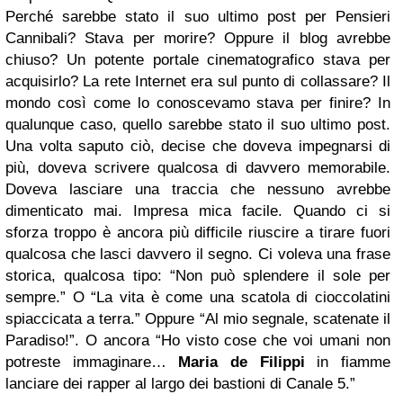
Perché sarebbe stato il suo ultimo post per Pensieri
Cannibali? Stava per morire? Oppure il blog avrebbe
chiuso? Un potente portale cinematografico stava per
acquisirlo? La rete Internet era sul punto di collassare? Il
mondo così come lo conoscevamo stava per finire? In
qualunque caso, quello sarebbe stato il suo ultimo post.
Una volta saputo ciò, decise che doveva impegnarsi di
più, doveva scrivere qualcosa di davvero memorabile.
Doveva lasciare una traccia che nessuno avrebbe
dimenticato mai. Impresa mica facile. Quando ci si
sforza troppo è ancora più difficile riuscire a tirare fuori
qualcosa che lasci davvero il segno. Ci voleva una frase
storica, qualcosa tipo: “Non può splendere il sole per
sempre.” O “La vita è come una scatola di cioccolatini
spiaccicata a terra.” Oppure “Al mio segnale, scatenate il
Paradiso!”. O ancora “Ho visto cose che voi umani non
potreste immaginare…
Maria de Filippi
in fiamme
lanciare dei rapper al largo dei bastioni di Canale 5.”