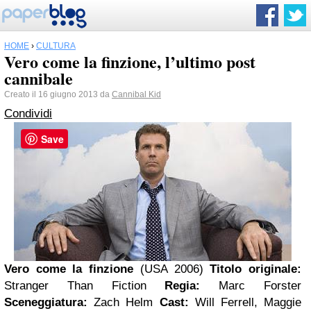
HOME
›
CULTURA
Vero come la finzione, l’ultimo post
cannibale
Creato il 16 giugno 2013 da
Cannibal Kid
Condividi
Save
Vero come la finzione
(USA 2006)
Titolo originale:
Stranger Than Fiction
Regia:
Marc Forster
Sceneggiatura:
Zach Helm
Cast:
Will Ferrell, Maggie