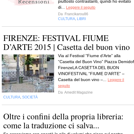
piuttosto contrastanti, quindi ho evitato
di...
Leggere il seguito
Da
Francikarou86
CULTURA
LIBRI
,
FIRENZE: FESTIVAL FIUME
D’ARTE 2015 | Casetta del buon vino
Via al Festival “Fiume d’Arte” alla
“Casetta del Buon Vino” Piazza Demidof
FirenzeLA CASETTA DEL BUON
VINOFESTIVAL “FIUME D’ARTE” –
Casetta del buon vino –...
Leggere il
seguito
Da
Amedit Magazine
CULTURA
SOCIETÀ
,
Oltre i confini della propria libreria:
come la traduzione ci salva...
Se osserviamo con onestà la pila di volumi che giace sul nostro