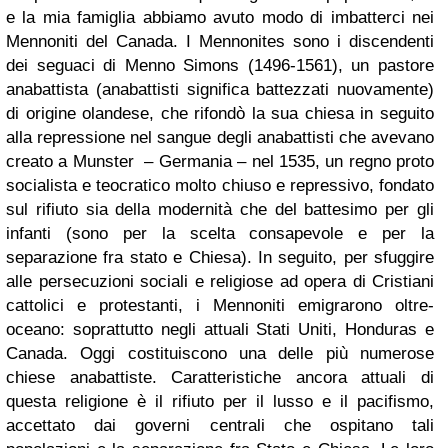
e la mia famiglia abbiamo avuto modo di imbatterci nei
Mennoniti del Canada. I Mennonites sono i discendenti
dei seguaci di Menno Simons (1496-1561), un pastore
anabattista (anabattisti significa battezzati nuovamente)
di origine olandese, che rifondò la sua chiesa in seguito
alla repressione nel sangue degli anabattisti che avevano
creato a Munster – Germania – nel 1535, un regno proto
socialista e teocratico molto chiuso e repressivo, fondato
sul rifiuto sia della modernità che del battesimo per gli
infanti (sono per la scelta consapevole e per la
separazione fra stato e Chiesa). In seguito, per sfuggire
alle persecuzioni sociali e religiose ad opera di Cristiani
cattolici e protestanti, i Mennoniti emigrarono oltre-
oceano: soprattutto negli attuali Stati Uniti, Honduras e
Canada. Oggi costituiscono una delle più numerose
chiese anabattiste. Caratteristiche ancora attuali di
questa religione è il rifiuto per il lusso e il pacifismo,
accettato dai governi centrali che ospitano tali