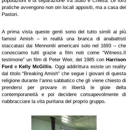
popolazioni e la separazione fra Stato e Chiesa. Le loro
pratiche avvengono non oin locali appositi, ma a casa dei
Pastori.
A prima vista queste genti sono del tutto simili ai più
famosi Amish – in realtà una branca di anabattisti
staccatasi dai Mennoniti americani solo nel 1693 – che
conosciamo tutti grazie a film noti come “Witness.Il
testimone” un film di Peter Weir, del 1985 con
Harrison
Ford
e
Kelly McGillis
. Oggi addirittura esiste un reality
dal titolo “Breaking Amish” che segue i giovani di questa
religione durante l’anno sabbatico che gli viene chiesto di
prendersi per provare in libertà le gioie della
contemporaneità e poi decidere consapevolmente di
riabbracciare la vita puritana del proprio gruppo.