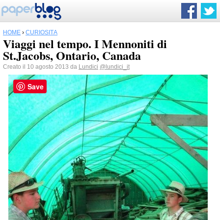
HOME
›
CURIOSITÀ
Viaggi nel tempo. I Mennoniti di
St.Jacobs, Ontario, Canada
Creato il 10 agosto 2013 da
Lundici
@lundici_it
Save