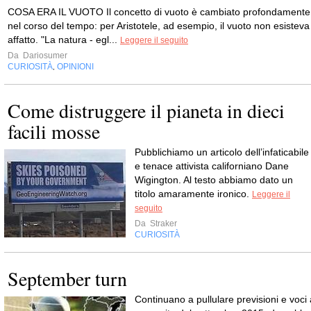
COSA ERA IL VUOTO Il concetto di vuoto è cambiato profondamente
nel corso del tempo: per Aristotele, ad esempio, il vuoto non esisteva
affatto. "La natura - egl...
Leggere il seguito
Da
Dariosumer
CURIOSITÀ
OPINIONI
,
Come distruggere il pianeta in dieci
facili mosse
Pubblichiamo un articolo dell’infaticabile
e tenace attivista californiano Dane
Wigington. Al testo abbiamo dato un
titolo amaramente ironico.
Leggere il
seguito
Da
Straker
CURIOSITÀ
September turn
Continuano a pullulare previsioni e voci 