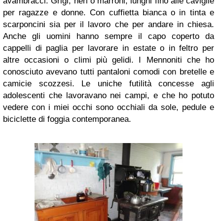
avambracci. Grigi, neri o marroni, lunghi fino alle caviglie
per ragazze e donne. Con cuffietta bianca o in tinta e
scarponcini sia per il lavoro che per andare in chiesa.
Anche gli uomini hanno sempre il capo coperto da
cappelli di paglia per lavorare in estate o in feltro per
altre occasioni o climi più gelidi. I Mennoniti che ho
conosciuto avevano tutti pantaloni comodi con bretelle e
camicie scozzesi. Le uniche futilità concesse agli
adolescenti che lavoravano nei campi, e che ho potuto
vedere con i miei occhi sono occhiali da sole, pedule e
biciclette di foggia contemporanea.