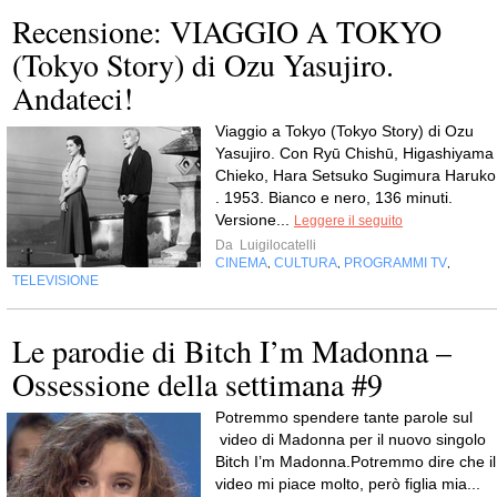
Recensione: VIAGGIO A TOKYO
(Tokyo Story) di Ozu Yasujiro.
Andateci!
Viaggio a Tokyo (Tokyo Story) di Ozu
Yasujiro. Con Ryū Chishū, Higashiyama
Chieko, Hara Setsuko Sugimura Haruko
. 1953. Bianco e nero, 136 minuti.
Versione...
Leggere il seguito
Da
Luigilocatelli
CINEMA
CULTURA
PROGRAMMI TV
,
,
,
TELEVISIONE
Le parodie di Bitch I’m Madonna –
Ossessione della settimana #9
Potremmo spendere tante parole sul
video di Madonna per il nuovo singolo
Bitch I’m Madonna.Potremmo dire che il
video mi piace molto, però figlia mia...