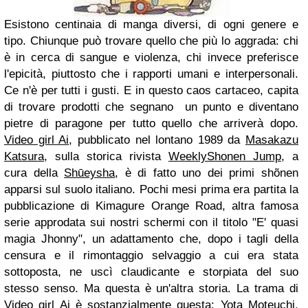
Esistono centinaia di manga diversi, di ogni genere e
tipo. Chiunque può trovare quello che più lo aggrada: chi
è in cerca di sangue e violenza, chi invece preferisce
l'epicità, piuttosto che i rapporti umani e interpersonali.
Ce n'è per tutti i gusti. E in questo caos cartaceo, capita
di trovare prodotti che segnano un punto e diventano
pietre di paragone per tutto quello che arriverà dopo.
Video girl Ai
, pubblicato nel lontano 1989 da
Masakazu
Katsura
, sulla storica rivista
WeeklyShonen Jump
, a
cura della
Shūeysha
, è di fatto uno dei primi shõnen
apparsi sul suolo italiano. Pochi mesi prima era partita la
pubblicazione di Kimagure Orange Road, altra famosa
serie approdata sui nostri schermi con il titolo "E' quasi
magia Jhonny", un adattamento che, dopo i tagli della
censura e il rimontaggio selvaggio a cui era stata
sottoposta, ne uscì claudicante e storpiata del suo
stesso senso.
Ma questa è un'altra storia.
La trama di
Video girl Ai è sostanzialmente questa: Yota Moteuchi,