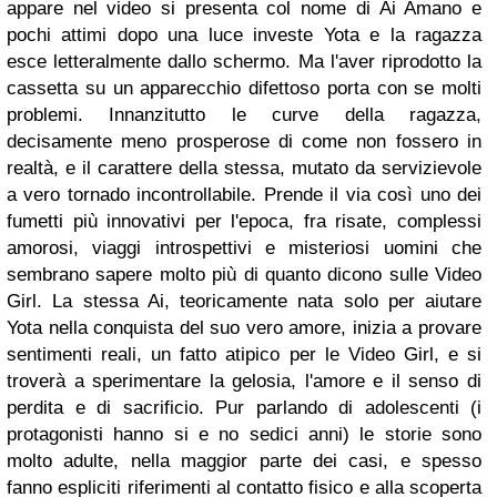
appare nel video si presenta col nome di Ai Amano e
pochi attimi dopo una luce investe Yota e la ragazza
esce letteralmente dallo schermo. Ma l'aver riprodotto la
cassetta su un apparecchio difettoso porta con se molti
problemi.
Innanzitutto le curve della ragazza,
decisamente meno prosperose di come non fossero in
realtà, e il carattere della stessa, mutato da servizievole
a vero tornado incontrollabile.
Prende il via così uno dei
fumetti più innovativi per l'epoca, fra risate, complessi
amorosi, viaggi introspettivi e misteriosi uomini che
sembrano sapere molto più di quanto dicono sulle Video
Girl.
La stessa Ai, teoricamente nata solo per aiutare
Yota nella conquista del suo vero amore, inizia a provare
sentimenti reali, un fatto atipico per le Video Girl, e si
troverà a sperimentare la gelosia, l'amore e il senso di
perdita e di sacrificio.
Pur parlando di adolescenti (i
protagonisti hanno si e no sedici anni) le storie sono
molto adulte, nella maggior parte dei casi, e spesso
fanno espliciti riferimenti al contatto fisico e alla scoperta