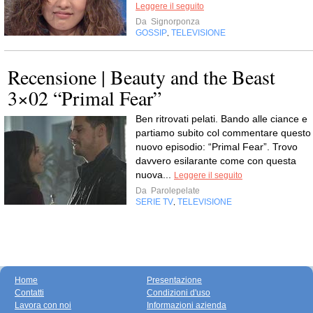
Leggere il seguito
Da
Signorponza
GOSSIP
TELEVISIONE
,
Recensione | Beauty and the Beast
3×02 “Primal Fear”
Ben ritrovati pelati. Bando alle ciance e
partiamo subito col commentare questo
nuovo episodio: “Primal Fear”. Trovo
davvero esilarante come con questa
nuova...
Leggere il seguito
Da
Parolepelate
SERIE TV
TELEVISIONE
,
Home
Presentazione
Contatti
Condizioni d'uso
Lavora con noi
Informazioni azienda