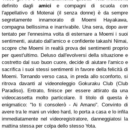
definito dagli
amici
e compagni di scuola con
l'appellativo di Motenai (il senza donne) è da sempre
segretamente innamorato di Moemi Hayakawa,
compagna bellissima e inarrivabile. Una sera, dopo aver
tentato per l'ennesima volta di esternare a Moemi i suoi
sentimenti, aiutato dall'amico e confidente takashi Nimai,
scopre che Moemi in realtà prova dei sentimenti proprio
per quest'ultimo. Deluso dall'evolversi della situazione e
costretto dal suo buon cuore, decide di aiutare l'amico e
sacrifica i suoi stessi sentimenti in favore della felicità di
Moemi.
Tornando verso casa, in preda allo sconforto, si
ritrova davanti al videonoleggio Gokuraku Club (Club
Paradiso).
Entrato, finisce per essere attirato da una
videocassetta molto particolare. Il titolo di questa è
enigmatico: "Io ti consolerò - Ai Amano". Convinto di
avere tra le mani un video hard, lo porta a casa e lo infila
immediatamente nel videoregistratore, danneggiatosi la
mattina stessa per colpa dello stesso Yota.