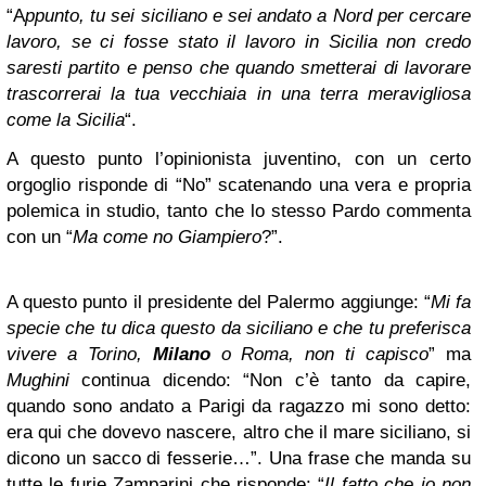
“A
ppunto, tu sei siciliano e sei andato a Nord per cercare
lavoro, se ci fosse stato il lavoro in Sicilia non credo
saresti partito e penso che quando smetterai di lavorare
trascorrerai la tua vecchiaia in una terra meravigliosa
come la Sicilia
“.
A questo punto l’opinionista juventino, con un certo
orgoglio risponde di “No” scatenando una vera e propria
polemica in studio, tanto che lo stesso Pardo commenta
con un “
Ma come no Giampiero
?”.
A questo punto il presidente del Palermo aggiunge: “
Mi fa
specie che tu dica questo da siciliano e che tu preferisca
vivere a Torino,
Milano
o Roma, non ti capisco
” ma
Mughini
continua dicendo: “Non c’è tanto da capire,
quando sono andato a Parigi da ragazzo mi sono detto:
era qui che dovevo nascere, altro che il mare siciliano, si
dicono un sacco di fesserie…”. Una frase che manda su
tutte le furie Zamparini che risponde: “
Il fatto che io non