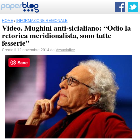
HOME
›
INFORMAZIONE REGIONALE
Video. Mughini anti-sicialiano: “Odio la
retorica meridionalista, sono tutte
fesserie”
Creato il 12 novembre 2014 da
Vesuviolive
Save