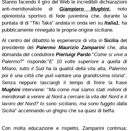
Stanno facendo il giro del Web le incredibili dichiarazioni
anti-meridionaliste di
Giampiero Mughini,
noto
opinionista sportivo di fede juventina che, durante la
puntata di di “Tiki Taka” andata in onda ieri su
Italia1
, ha
pubblicamente rinnegato le proprie origine siciliane.
Al centro del dibattito le esperienze di vita in
Sicilia
del
presidente del
Palermo
Maurizio Zamparini
che, alla
domanda del conduttore
Pierluigi Pardo
“
Come si vive a
Palermo
?” risponde:”
E’ 10 volte superiore a quella di
Milano, tutto il Sud ha la qualità della vita alta, Palermo
poi è una città che può vantare una grandissima storia
“.
Senza neppure lasciargli il tempo di finire la frase
Mughini
interviene: “
Ma come mai siamo stati milioni di
meridionali a venire al Nord a cercare la vita del Nord e il
lavoro del Nord? Io sono siciliano, ma sono fuggito dalla
Sicilia
” accennando un ghigno che sa quasi di beffa.
Con molta educazione e rispetto, Zamparini continua: