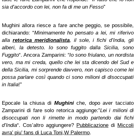
sia d’accordo con lei, non fa di me un Fesso
”
Mughini allora riesce a fare anche peggio, se possibile,
dichiarando: “
Minimamente ho pensato a lei, mi riferivo
alla
retorica meridionalista
, il sole, i fichi d’India, gli
alberi, la detesto. Io sono fuggito dalla Sicilia, sono
Fuggito
“. Ancora Zamparini:
“Io sono friulano, un nordista
vero, ma mi creda, quello che lei sta dicendo del Sud e
della Sicilia, mi sorprende davvero, non capisco come lei
possa parlare così quando ci sono milioni di disoccupati
in Italia
!”
Epocale la chiusa di
Mughini
che, dopo aver tacciato
Zamparini di fare solo retorica aggiunge:”
Lei i milioni di
disoccupati non li rimette in modo partendo dai fichi
d’India
“. Cos’altro aggiungere?
Pubblicazione
di
Miccoli
avra’ piu’ fans di Luca Toni,W Palermo
.