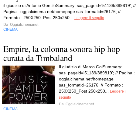
il giudizio di Antonio GentileSummary: sas_pageid='51139/389819'; //
Pagina : oggialcinema.net/homepage sas_formatid=26176; //
Formato : 250X250_Post 250x250...
Leggere il seguito
Da
Oggialcinemanet
CINEMA
Empire, la colonna sonora hip hop
curata da Timbaland
Il giudizio di Marco GoiSummary:
sas_pageid='51139/389819'; // Pagina :
oggialcinema.net/homepage
sas_formatid=26176; // Formato :
250X250_Post 250x250...
Leggere il
seguito
Da
Oggialcinemanet
CINEMA