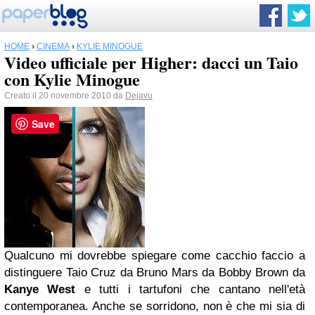
HOME
›
CINEMA
›
KYLIE MINOGUE
Video ufficiale per Higher: dacci un Taio
con Kylie Minogue
Creato il 20 novembre 2010 da
Dejavu
Save
Qualcuno mi dovrebbe spiegare come cacchio faccio a
distinguere Taio Cruz da Bruno Mars da Bobby Brown da
Kanye West
e tutti i tartufoni che cantano nell'età
contemporanea. Anche se sorridono, non è che mi sia di