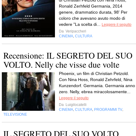
di Christian Petzold con Nina Hoss,
Ronald Zerhfeld Germania, 2014
genere, drammatico durata, 98' Per
coloro che avevano avuto modo di
vedere "La scelta di...
Leggere il seguito
Da
Veripaccheri
CINEMA
CULTURA
,
Recensione: IL SEGRETO DEL SUO
VOLTO. Nelly che visse due volte
Phoenix, un film di Christian Petzold.
Con Nina Hoss, Ronald Zehrfeld, Nina
Kunzendorf. Germania. Germania anno
zero. Nelly, ebrea miracolosamente...
Leggere il seguito
Da
Luigilocatelli
CINEMA
CULTURA
PROGRAMMI TV
,
,
,
TELEVISIONE
IL SEGRETO DEL SUO VOLTO