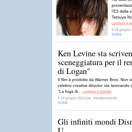
presentazi
l’E3 della
Tetsuya Nom
Leggere il s
Il 19 giugn
NONE
Ken Levine sta scriven
sceneggiatura per il r
di Logan"
Il film è prodotto da Warner Bros. Non 
celebre creative director sta lavorando
"La fuga di...
Leggere il seguito
Il 18 giugno 2013 da
Intrattenimento
NONE
Gli infiniti mondi Dis
U