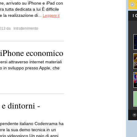
re, arrivato su iPhone e iPad con
a tutta dedicata a lui È difficile
 la realizzazione di...
Leggere il
I
 2013 da
Intrattenimento
o iPhone economico
rsi attraverso internet materiali
o in sviluppo presso Apple, che
 e dintorni -
dipendente italiano Codenrama ha
vere la sua demo tecnica in un
prio videogioco Un paio di anni