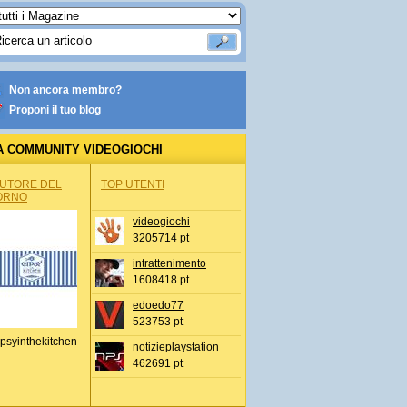
Non ancora membro?
Proponi il tuo blog
A COMMUNITY VIDEOGIOCHI
AUTORE DEL
TOP UTENTI
ORNO
videogiochi
3205714 pt
intrattenimento
1608418 pt
edoedo77
523753 pt
psyinthekitchen
notizieplaystation
462691 pt