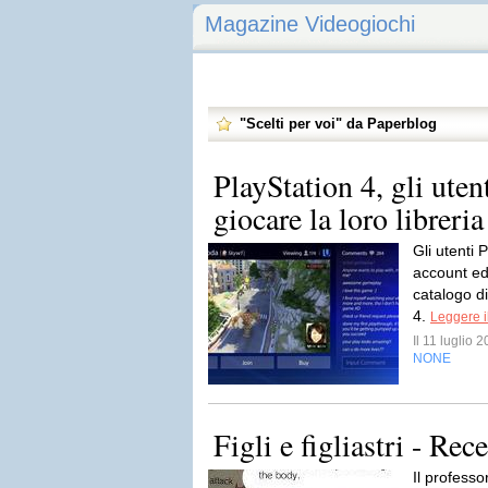
Magazine Videogiochi
"Scelti per voi" da Paperblog
PlayStation 4, gli ute
giocare la loro libreri
Gli utenti
account ed 
catalogo d
4.
Leggere i
Il 11 luglio
NONE
Figli e figliastri - Rec
Il professo