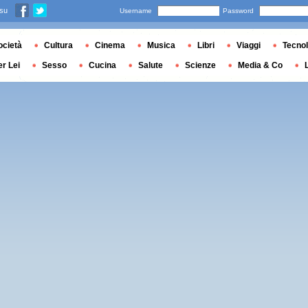
 su
Username
Password
ocietà
Cultura
Cinema
Musica
Libri
Viaggi
Tecnol
er Lei
Sesso
Cucina
Salute
Scienze
Media & Co