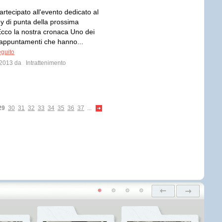
rtecipato all'evento dedicato al
ey di punta della prossima
Ecco la nostra cronaca Uno dei
 appuntamenti che hanno...
eguito
o 2013 da
Intrattenimento
29
30
31
32
33
34
35
36
37
...