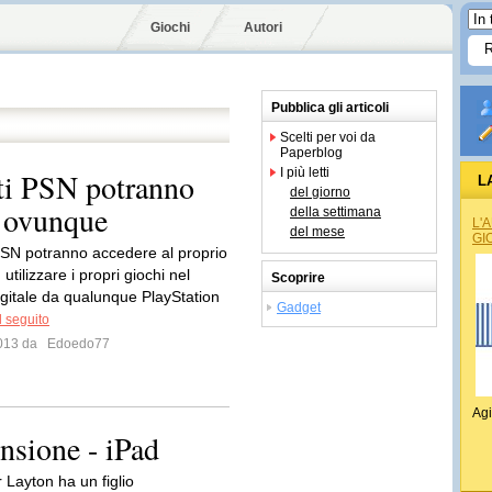
Giochi
Autori
Pubblica gli articoli
Scelti per voi da
Paperblog
I più letti
nti PSN potranno
L
del giorno
a ovunque
della settimana
L'
del mese
GI
 PSN potranno accedere al proprio
utilizzare i propri giochi nel
Scoprire
igitale da qualunque PlayStation
Gadget
l seguito
 2013 da
Edoedo77
Agi
ensione - iPad
r Layton ha un figlio