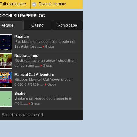
Tutto sull'autore
Diventa membro
 GIOCHI SU PAPERBLOG
Arcade
Casino'
Rompicapo
Pacman
Pac-Man é un video gioco creato nel
1979 da Toru......
Gioca
Nostradamus
Nostradamus è un gioco " shoot them
up" con una......
Gioca
Magical Cat Adventure
Riscopri Magical Cat Adventure, un
gioco d'arcade......
Gioca
Snake
Snake è un videogioco presente in
molti......
Gioca
Scopri lo spazio giochi di