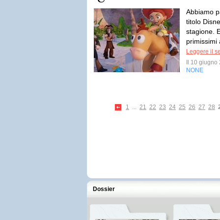
Abbiamo pa
titolo Disn
stagione. 
primissimi
Leggere il s
Il 10 giugn
NONE
1
...
21
22
23
24
25
26
27
28
Dossier