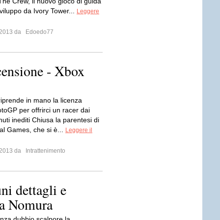
The Crew, il nuovo gioco di guida
sviluppo da Ivory Tower...
Leggere
o 2013 da
Edoedo77
ecensione - Xbox
riprende in mano la licenza
otoGP per offrirci un racer dai
nuti inediti Chiusa la parentesi di
l Games, che si è...
Leggere il
o 2013 da
Intrattenimento
ni dettagli e
 da Nomura
enza dubbio scalpore la