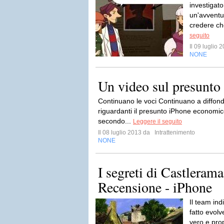
investigato
un'avventur
credere che
seguito
Il 09 luglio
NONE
Un video sul presunt
Continuano le voci Continuano a diffonde
riguardanti il presunto iPhone economic
secondo...
Leggere il seguito
Il 08 luglio 2013 da
Intrattenimento
NONE
I segreti di Castlerama
Recensione - iPhone
Il team in
fatto evol
vero e pro