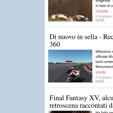
longevità. 
in fase di 
il seguito
Il 24 giugn
NONE
Di nuovo in sella - R
360
Milestone 
ufficiale M
tanti conte
Monumenta
seguito
Il 24 giugn
NONE
Final Fantasy XV, alcu
retroscena raccontati
Ha fatto s