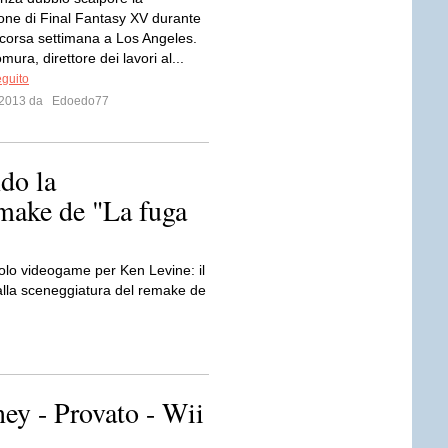
one di Final Fantasy XV durante
 scorsa settimana a Los Angeles.
ura, direttore dei lavori al...
eguito
o 2013 da
Edoedo77
do la
emake de "La fuga
solo videogame per Ken Levine: il
 alla sceneggiatura del remake de
ney - Provato - Wii