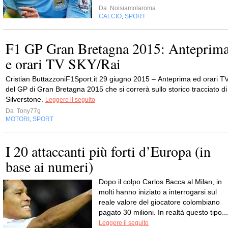
Da
Noisiamolaroma
CALCIO
SPORT
,
F1 GP Gran Bretagna 2015: Anteprim
e orari TV SKY/Rai
Cristian ButtazzoniF1Sport.it 29 giugno 2015 – Anteprima ed orari T
del GP di Gran Bretagna 2015 che si correrà sullo storico tracciato di
Silverstone.
Leggere il seguito
Da
Tony77g
MOTORI
SPORT
,
I 20 attaccanti più forti d’Europa (in
base ai numeri)
Dopo il colpo Carlos Bacca al Milan, in
molti hanno iniziato a interrogarsi sul
reale valore del giocatore colombiano
pagato 30 milioni. In realtà questo tipo...
Leggere il seguito