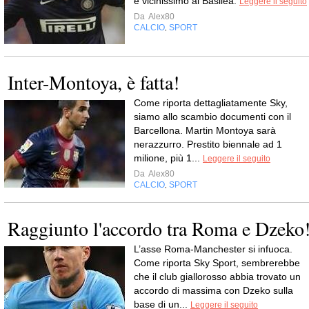
è vicinissimo al Basilea.
Leggere il seguito
Da
Alex80
CALCIO
SPORT
,
Inter-Montoya, è fatta!
Come riporta dettagliatamente Sky,
siamo allo scambio documenti con il
Barcellona. Martin Montoya sarà
nerazzurro. Prestito biennale ad 1
milione, più 1...
Leggere il seguito
Da
Alex80
CALCIO
SPORT
,
Raggiunto l'accordo tra Roma e Dzeko
L’asse Roma-Manchester si infuoca.
Come riporta Sky Sport, sembrerebbe
che il club giallorosso abbia trovato un
accordo di massima con Dzeko sulla
base di un...
Leggere il seguito