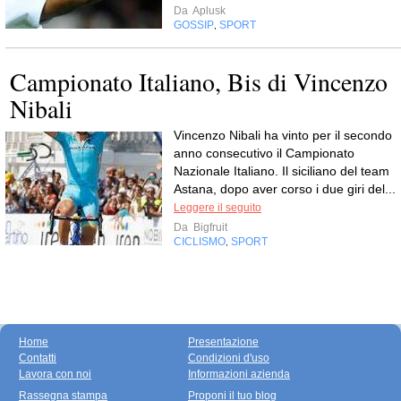
Da
Aplusk
GOSSIP
SPORT
,
Campionato Italiano, Bis di Vincenzo
Nibali
Vincenzo Nibali ha vinto per il secondo
anno consecutivo il Campionato
Nazionale Italiano. Il siciliano del team
Astana, dopo aver corso i due giri del...
Leggere il seguito
Da
Bigfruit
CICLISMO
SPORT
,
Home
Presentazione
Contatti
Condizioni d'uso
Lavora con noi
Informazioni azienda
Rassegna stampa
Proponi il tuo blog