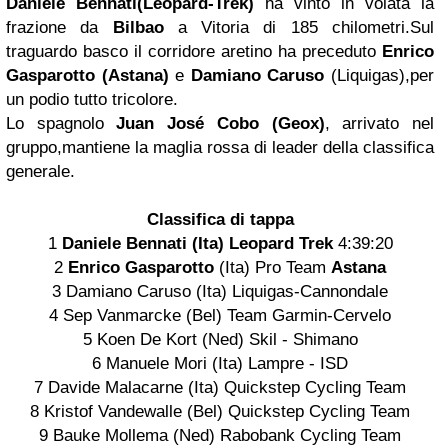
Daniele Bennati
(Leopard-Trek)
ha vinto in volata la
frazione da
Bilbao
a Vitoria di 185 chilometri.Sul
traguardo basco il corridore aretino ha preceduto
Enrico
Gasparotto
(Astana)
e
Damiano Caruso
(Liquigas)
,per
un podio tutto tricolore.
Lo spagnolo
Juan José Cobo (Geox)
, arrivato nel
gruppo,mantiene la maglia rossa di leader della classifica
generale.
Classifica di tappa
1
Daniele Bennati
(Ita) Leopard Trek
4:39:20
2
Enrico Gasparotto
(Ita) Pro Team
Astana
3 Damiano Caruso (Ita) Liquigas-Cannondale
4 Sep Vanmarcke (Bel) Team Garmin-Cervelo
5 Koen De Kort (Ned) Skil - Shimano
6 Manuele Mori (Ita) Lampre - ISD
7 Davide Malacarne (Ita) Quickstep Cycling Team
8 Kristof Vandewalle (Bel) Quickstep Cycling Team
9 Bauke Mollema (Ned) Rabobank Cycling Team