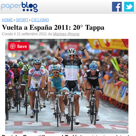
HOME
›
SPORT
›
CICLISMO
Vuelta a España 2011: 20° Tappa
Creato il 11 settembre 2011 da
Marines
@none
Save