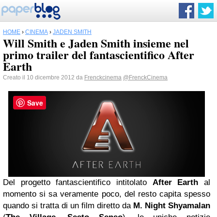
HOME
›
CINEMA
›
JADEN SMITH
Will Smith e Jaden Smith insieme nel
primo trailer del fantascientifico After
Earth
Creato il 10 dicembre 2012 da
Frenckcinema
@FrenckCinema
Save
Del progetto fantascientifico intitolato
After Earth
al
momento si sa veramente poco, del resto capita spesso
quando si tratta di un film diretto da
M. Night Shyamalan