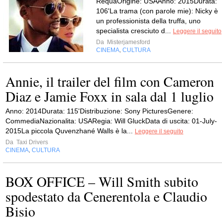
RequaOrigine: USAAnno: 2015Durata:
106'La trama (con parole mie): Nicky è
un professionista della truffa, uno
specialista cresciuto d...
Leggere il seguito
Da
Misterjamesford
CINEMA
CULTURA
,
Annie, il trailer del film con Cameron
Diaz e Jamie Foxx in sala dal 1 luglio
Anno: 2014Durata: 115'Distribuzione: Sony PicturesGenere:
CommediaNazionalita: USARegia: Will GluckData di uscita: 01-July-
2015La piccola Quvenzhané Walls è la...
Leggere il seguito
Da
Taxi Drivers
CINEMA
CULTURA
,
BOX OFFICE – Will Smith subito
spodestato da Cenerentola e Claudio
Bisio