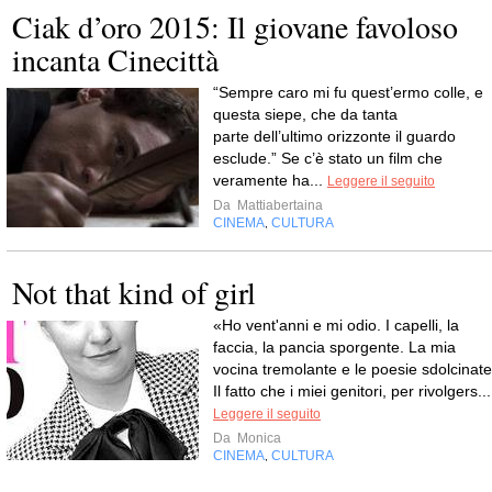
Ciak d’oro 2015: Il giovane favoloso
incanta Cinecittà
“Sempre caro mi fu quest’ermo colle, e
questa siepe, che da tanta
parte dell’ultimo orizzonte il guardo
esclude.” Se c’è stato un film che
veramente ha...
Leggere il seguito
Da
Mattiabertaina
CINEMA
CULTURA
,
Not that kind of girl
«Ho vent'anni e mi odio. I capelli, la
faccia, la pancia sporgente. La mia
vocina tremolante e le poesie sdolcinate
Il fatto che i miei genitori, per rivolgers...
Leggere il seguito
Da
Monica
CINEMA
CULTURA
,