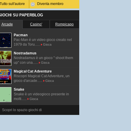
Tutto sull'autore
Diventa membro
 GIOCHI SU PAPERBLOG
Arcade
Casino'
Rompicapo
Pacman
Pac-Man é un video gioco creato nel
1979 da Toru......
Gioca
Nostradamus
Nostradamus è un gioco " shoot them
up" con una......
Gioca
Magical Cat Adventure
Riscopri Magical Cat Adventure, un
gioco d'arcade......
Gioca
Snake
Snake è un videogioco presente in
molti......
Gioca
Scopri lo spazio giochi di