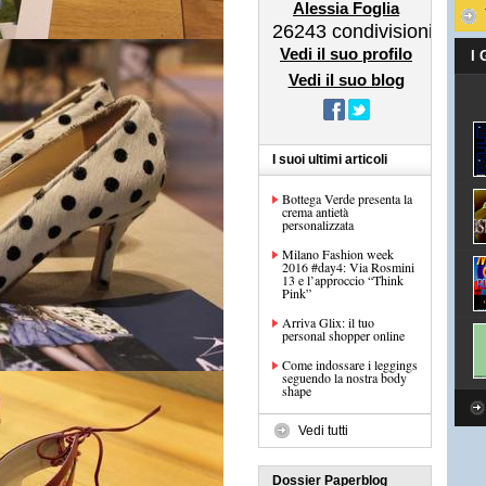
Alessia Foglia
26243
condivisioni
Vedi il suo profilo
I
Vedi il suo blog
I suoi ultimi articoli
Bottega Verde presenta la
crema antietà
personalizzata
Milano Fashion week
2016 #day4: Via Rosmini
13 e l’approccio “Think
Pink”
Arriva Glix: il tuo
personal shopper online
Come indossare i leggings
seguendo la nostra body
shape
Vedi tutti
Dossier Paperblog