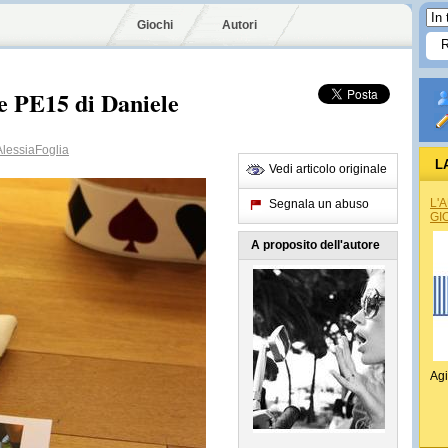
Giochi
Autori
e PE15 di Daniele
lessiaFoglia
L
Vedi articolo originale
L'
Segnala un abuso
GI
A proposito dell'autore
Agi