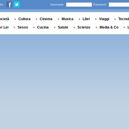
 su
Username
Password
ocietà
Cultura
Cinema
Musica
Libri
Viaggi
Tecnol
er Lei
Sesso
Cucina
Salute
Scienze
Media & Co