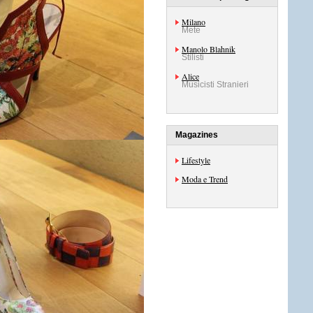
Milano
Mete
Manolo Blahnik
Stilisti
Alice
Musicisti Stranieri
Magazines
Lifestyle
Moda e Trend