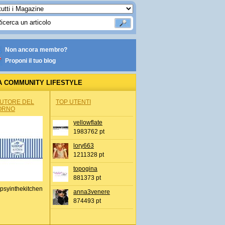
Non ancora membro?
Proponi il tuo blog
A COMMUNITY LIFESTYLE
AUTORE DEL
TOP UTENTI
ORNO
yellowflate
1983762 pt
lory663
1211328 pt
topogina
881373 pt
psyinthekitchen
anna3venere
874493 pt