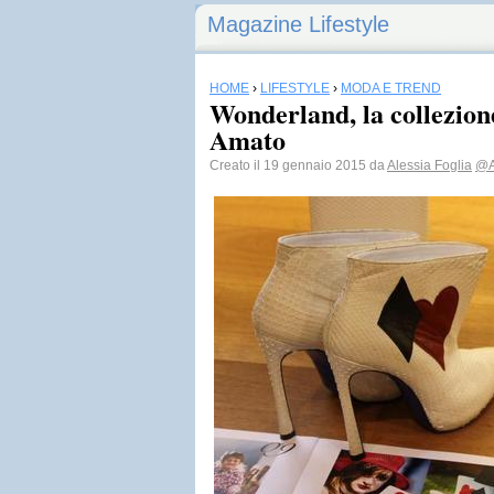
Magazine Lifestyle
HOME
›
LIFESTYLE
›
MODA E TREND
Wonderland, la collezion
Amato
Creato il 19 gennaio 2015 da
Alessia Foglia
@A