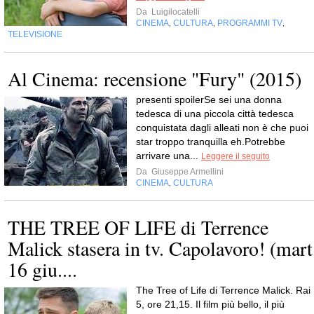
Da
Luigilocatelli
CINEMA
CULTURA
PROGRAMMI TV
,
,
,
TELEVISIONE
Al Cinema: recensione "Fury" (2015)
presenti spoilerSe sei una donna
tedesca di una piccola città tedesca
conquistata dagli alleati non è che puoi
star troppo tranquilla eh.Potrebbe
arrivare una...
Leggere il seguito
Da
Giuseppe Armellini
CINEMA
CULTURA
,
THE TREE OF LIFE di Terrence
Malick stasera in tv. Capolavoro! (mart
16 giu....
The Tree of Life di Terrence Malick. Rai
5, ore 21,15. Il film più bello, il più