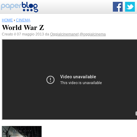
HOME
›
CINEMA
World War Z
Creato il 07 maggio 2013 da
Oggialcinemanet
@oggialcinema