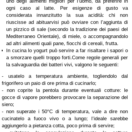
uno degli alimenti migliori per l’uomo, da preferire in
ogni caso al latte. Per esigenze di gusto va
considerata innanzitutto la sua acidità: chi non
riuscisse ad abituarvisi può ovviare con l’aggiunta di
un pizzico di sale (secondo la tradizione dei paesi del
Mediterraneo Orientale), di miele, o accompagnandolo
ad altri alimenti quali pane, fiocchi di cereali, frutta.
In cucina lo yogurt può servire a far risaltare i sapori o
a smorzare quelli troppo forti.Come regole generali per
la salvaguardia dei batteri vivi, valgono le seguenti:
- usatelo a temperatura ambiente, togliendolo dal
frigorifero un paio di ore prima di cucinarlo;
- non coprite la pentola durante eventuali cotture: le
gocce di vapore porebbero provocare la separazione del
siero;
- non superate i 50°C di temperatura, vale a dire non
cucinatelo a fuoco vivo o a lungo; l’ideale sarebbe
aggiungerlo a pietanza cotta, poco prima di servire;