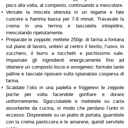
poco alla volta, al composto, continuando a mescolare.
Versate la miscela ottenuta in un tegame e fate
cuocere a fiamma bassa per 7-8 minuti. Travasate la
crema in una terrina e lasciatela intiepidire,
mescolando ripetutamente.
Preparate le zeppole: mettete 250gr. di farina a fontana
sul piano di lavoro, unitevi al centro il lievito, l’uovo, lo
zucchero, il burro a tocchetti e pochissimo sale.
Impastate gli ingredienti energicamente fino ad
ottenere un composto liscio e omogeneo; formate tante
palline e lasciate riposare sulla spianatoia cosparsa di
farina.
Scaldate l’olio in una padella e friggetevi le zeppole
poche per volta facendole gonfiare e dorare
uniformemente. Sgocciolatele e mettetele su carta
assorbente da cucina, in modo che perdano l’unto in
eccesso. Disponetele su un piatto di portata, guarnitele
con la crema pasticcera e le amarene, quindi servitele