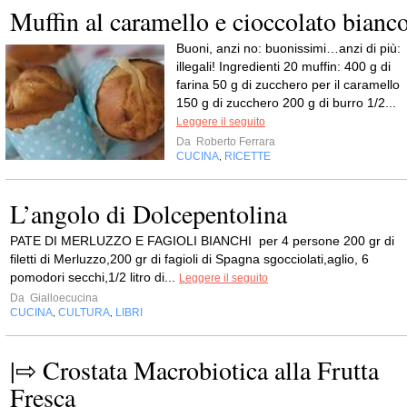
Muffin al caramello e cioccolato bianc
Buoni, anzi no: buonissimi…anzi di più:
illegali! Ingredienti 20 muffin: 400 g di
farina 50 g di zucchero per il caramello
150 g di zucchero 200 g di burro 1/2...
Leggere il seguito
Da
Roberto Ferrara
CUCINA
RICETTE
,
L’angolo di Dolcepentolina
PATE DI MERLUZZO E FAGIOLI BIANCHI per 4 persone 200 gr di
filetti di Merluzzo,200 gr di fagioli di Spagna sgocciolati,aglio, 6
pomodori secchi,1/2 litro di...
Leggere il seguito
Da
Gialloecucina
CUCINA
CULTURA
LIBRI
,
,
|⇨ Crostata Macrobiotica alla Frutta
Fresca