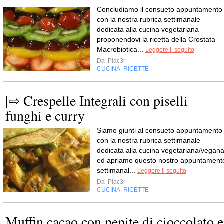
Concludiamo il consueto appuntamento
con la nostra rubrica settimanale
dedicata alla cucina vegetariana
proponendovi la ricetta della Crostata
Macrobiotica...
Leggere il seguito
Da
Piac3r
CUCINA
RICETTE
,
|⇨ Crespelle Integrali con piselli
funghi e curry
Siamo giunti al consueto appuntamento
con la nostra rubrica settimanale
dedicata alla cucina vegetariana/vegan
ed apriamo questo nostro appuntament
settimanal...
Leggere il seguito
Da
Piac3r
CUCINA
RICETTE
,
Muffin cacao con pepite di cioccolato e