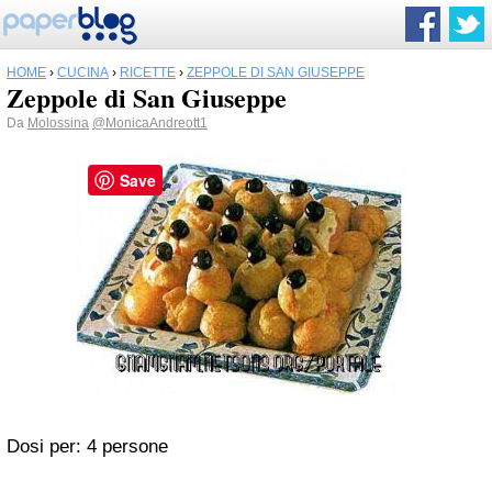
HOME
›
CUCINA
›
RICETTE
›
ZEPPOLE DI SAN GIUSEPPE
Zeppole di San Giuseppe
Da
Molossina
@MonicaAndreott1
Save
Dosi per:
4 persone