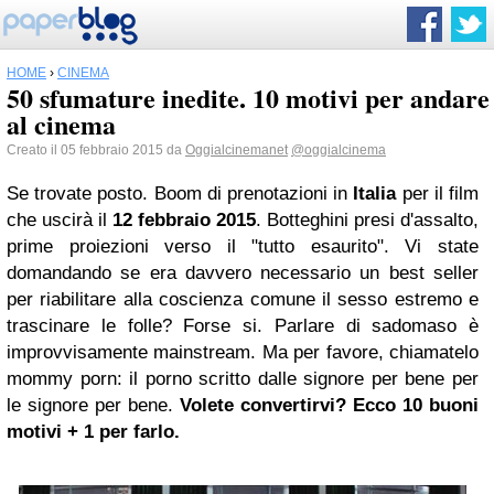
HOME
›
CINEMA
50 sfumature inedite. 10 motivi per andare
al cinema
Creato il 05 febbraio 2015 da
Oggialcinemanet
@oggialcinema
Se trovate posto. Boom di prenotazioni in
Italia
per il film
che uscirà il
12 febbraio 2015
. Botteghini presi d'assalto,
prime proiezioni verso il "tutto esaurito". Vi state
domandando se era davvero necessario un best seller
per riabilitare alla coscienza comune il sesso estremo e
trascinare le folle? Forse si. Parlare di sadomaso è
improvvisamente mainstream. Ma per favore, chiamatelo
mommy porn: il porno scritto dalle signore per bene per
le signore per bene.
Volete convertirvi? Ecco 10 buoni
motivi + 1 per farlo.