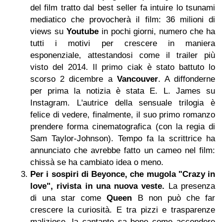
del film tratto dal best seller fa intuire lo tsunami
mediatico che provocherà il film: 36 milioni di
views su
Youtube
in pochi giorni, numero che ha
tutti i motivi per crescere in maniera
esponenziale, attestandosi come il trailer più
visto del 2014. Il primo ciak è stato battuto lo
scorso 2 dicembre a
Vancouver
. A diffonderne
per prima la notizia è stata E. L. James su
Instagram. L'autrice della sensuale trilogia è
felice di vedere, finalmente, il suo primo romanzo
prendere forma cinematografica (con la regia di
Sam Taylor-Johnson). Tempo fa la scrittrice ha
annunciato che avrebbe fatto un cameo nel film:
chissà se ha cambiato idea o meno.
Per i sospiri di Beyonce, che mugola "Crazy in
love", rivista in una nuova veste.
La presenza
di una star come
Queen
B non può che far
crescere la curiosità. E tra pizzi e trasparenze
maliziose, la cantante sa bene come accendere