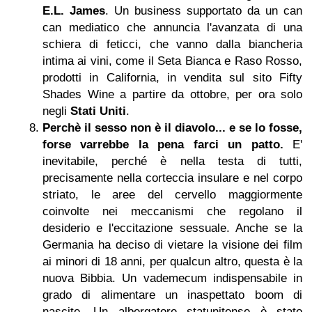
E.L. James
. Un business supportato da un can
can mediatico che annuncia l'avanzata di una
schiera di feticci, che vanno dalla biancheria
intima ai vini, come il Seta Bianca e Raso Rosso,
prodotti in California, in vendita sul sito Fifty
Shades Wine a partire da ottobre, per ora solo
negli
Stati Uniti
.
Perchè il sesso non è il diavolo... e se lo fosse,
forse varrebbe la pena farci un patto.
E'
inevitabile, perché è nella testa di tutti,
precisamente nella corteccia insulare e nel corpo
striato, le aree del cervello maggiormente
coinvolte nei meccanismi che regolano il
desiderio e l'eccitazione sessuale. Anche se la
Germania ha deciso di vietare la visione dei film
ai minori di 18 anni, per qualcun altro, questa è la
nuova Bibbia. Un vademecum indispensabile in
grado di alimentare un inaspettato boom di
nascite. Un albergatore statunitense è stato