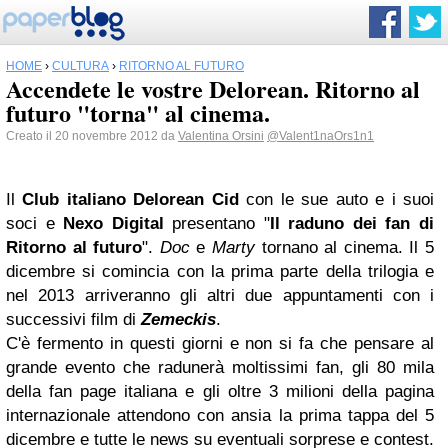
HOME
›
CULTURA
›
RITORNO AL FUTURO
Accendete le vostre Delorean. Ritorno al
futuro "torna" al cinema.
Creato il 20 novembre 2012 da
Valentina Orsini
@Valent1naOrs1n1
Il
Club italiano Delorean Cid
con le sue auto e i suoi
soci e
Nexo Digital
presentano "
Il raduno dei fan di
Ritorno al futuro
".
Doc
e
Marty
tornano al cinema. Il 5
dicembre si comincia con la prima parte della trilogia e
nel 2013 arriveranno gli altri due appuntamenti con i
successivi film di
Zemeckis
.
C'è fermento in questi giorni e non si fa che pensare al
grande evento che radunerà moltissimi fan, gli 80 mila
della fan page italiana e gli oltre 3 milioni della pagina
internazionale attendono con ansia la prima tappa del 5
dicembre e tutte le news su eventuali sorprese e contest.