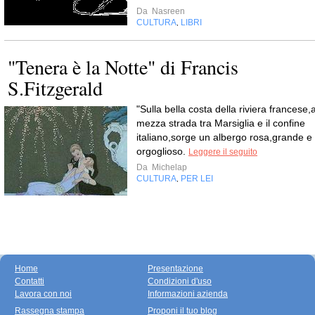
Da
Nasreen
CULTURA
LIBRI
,
"Tenera è la Notte" di Francis
S.Fitzgerald
"Sulla bella costa della riviera francese,
mezza strada tra Marsiglia e il confine
italiano,sorge un albergo rosa,grande e
orgoglioso.
Leggere il seguito
Da
Michelap
CULTURA
PER LEI
,
Home
Presentazione
Contatti
Condizioni d'uso
Lavora con noi
Informazioni azienda
Rassegna stampa
Proponi il tuo blog