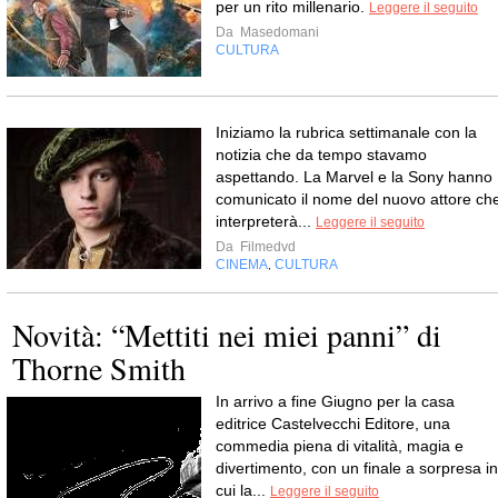
per un rito millenario.
Leggere il seguito
Da
Masedomani
CULTURA
Iniziamo la rubrica settimanale con la
notizia che da tempo stavamo
aspettando. La Marvel e la Sony hanno
comunicato il nome del nuovo attore ch
interpreterà...
Leggere il seguito
Da
Filmedvd
CINEMA
CULTURA
,
Novità: “Mettiti nei miei panni” di
Thorne Smith
In arrivo a fine Giugno per la casa
editrice Castelvecchi Editore, una
commedia piena di vitalità, magia e
divertimento, con un finale a sorpresa in
cui la...
Leggere il seguito