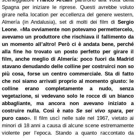
Spagna per iniziare le riprese. Questi avrebbe voluto
girare nella location per eccellenza del genere western,
Almería (in Andalusia), set di molti dei film di
Sergio
Leone
. «
Ma ovviamente non potevamo permettercelo,
avevamo un produttore che rischiava il fallimento da
un momento all’altro! Però ci è andata bene, perché
alla fine ho trovato un posto perfetto per girare il
film, anche meglio di Almería: poco fuori da Madrid
stavano denudando delle colline per costruirci non so
più cosa, forse un centro commerciale. Sta di fatto
che noi siamo arrivati proprio al momento giusto: le
colline erano completamente a nudo, senza
vegetazione, si vedevano solo le rocce di un bianco
abbagliante, ma ancora non avevano iniziato a
costruire nulla. Così è nato
Se sei vivo spara
, per
puro caso
». Il film uscì nelle sale nel 1967, vietato ai
minori di 18 anni a causa di alcune scene estremamente
violente per l’epoca. Stando a quanto raccontato da