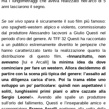
ma i lungometraggi che aveva realizzato nell’arco di 5
anni lasciarono il segno.
Se sei vivo spara
è sicuramente il suo film più famoso:
uno spaghetti-western atipico e violento, commissionato
dal produttore Alessandro Iacovoni a Giulio Questi nel
periodo d’oro del genere. Al TFF 32 Questi ha raccontato
a un pubblico estremamente divertito le peripezie che
hanno caratterizzato tanto la realizzazione quanto la
distribuzione di questo film.
«
Innanzitutto, non
avevamo
[lui e Arcalli]
la minima idea da dove
cominciare per fare un western. Allora decidemmo di
partire con la scena più tipica del genere: l’assalto ad
una diligenza carica d’oro. Poi la trama ebbe uno
sviluppo un po’ particolare: quindi non aspettatevi i
soliti, lunghissimi primi piani o altre cazzate alla
Sergio Leone!
». Avendo alle spalle un produttore
sull’orlo del fallimento, Questi e l’inseparabile amico e
sceneggiatore
Franco Arcalli
partirono alla volta della