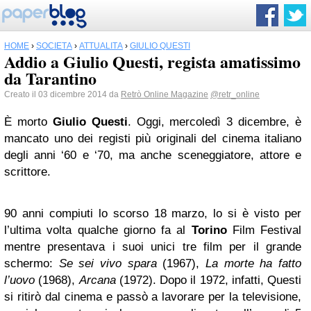
HOME
›
SOCIETÀ
›
ATTUALITÀ
›
GIULIO QUESTI
Addio a Giulio Questi, regista amatissimo
da Tarantino
Creato il 03 dicembre 2014 da
Retrò Online Magazine
@retr_online
È morto
Giulio Questi
. Oggi, mercoledì 3 dicembre, è
mancato uno dei registi più originali del cinema italiano
degli anni ‘60 e ‘70, ma anche sceneggiatore, attore e
scrittore.
90 anni compiuti lo scorso 18 marzo, lo si è visto per
l’ultima volta qualche giorno fa al
Torino
Film Festival
mentre presentava i suoi unici tre film per il grande
schermo:
Se sei vivo spara
(1967),
La morte ha fatto
l’uovo
(1968),
Arcana
(1972). Dopo il 1972, infatti, Questi
si ritirò dal cinema e passò a lavorare per la televisione,