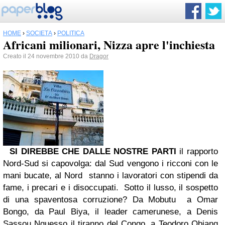
HOME
›
SOCIETÀ
›
POLITICA
Africani milionari, Nizza apre l'inchiesta
Creato il 24 novembre 2010 da
Dragor
SI DIREBBE CHE DALLE NOSTRE PARTI
il rapporto
Nord-Sud si capovolga: dal Sud vengono i ricconi con le
mani bucate, al Nord stanno i lavoratori con stipendi da
fame, i precari e i disoccupati. Sotto il lusso, il sospetto
di una spaventosa corruzione? Da Mobutu a Omar
Bongo, da Paul Biya, il leader camerunese, a Denis
Sassou Nguesso il tiranno del Congo, a Teodoro Obiang