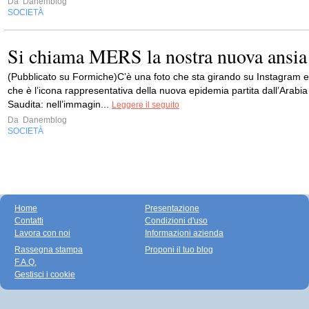
Da
Danemblog
SOCIETÀ
Si chiama MERS la nostra nuova ansia
(Pubblicato su Formiche)C’è una foto che sta girando su Instagram e
che è l’icona rappresentativa della nuova epidemia partita dall’Arabia
Saudita: nell’immagin...
Leggere il seguito
Da
Danemblog
SOCIETÀ
Home
Presentazione
Contatti
Condizioni d'uso
Lavora con noi
Informazioni azienda
Rassegna stampa
Proponi il tuo blog
F.A.Q.
Gestisci i cookie