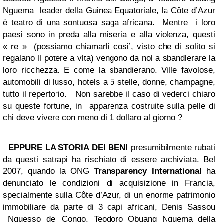
Nguema leader della Guinea Equatoriale, la Côte d’Azur
è teatro di una sontuosa saga africana. Mentre i loro
paesi sono in preda alla miseria e alla violenza, questi
« re » (possiamo chiamarli cosi’, visto che di solito si
regalano il potere a vita) vengono da noi a sbandierare la
loro ricchezza. E come la sbandierano. Ville favolose,
automobili di lusso, hotels a 5 stelle, donne, champagne,
tutto il repertorio. Non sarebbe il caso di vederci chiaro
su queste fortune, in apparenza costruite sulla pelle di
chi deve vivere con meno di 1 dollaro al giorno ?
EPPURE LA STORIA DEI BENI
presumibilmente rubati
da questi satrapi ha rischiato di essere archiviata. Bel
2007, quando la ONG
Transparency International
ha
denunciato le condizioni di acquisizione in Francia,
specialmente sulla Côte d’Azur, di un enorme patrimonio
immobiliare da parte di 3 capi africani, Denis Sassou
Nguesso del Congo, Teodoro Obuang Nguema della