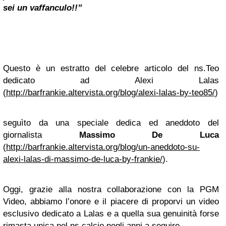
sei un vaffanculo!!”
Questo è un estratto del celebre articolo del ns.Teo
dedicato ad Alexi Lalas
(
http://barfrankie.altervista.org/blog/alexi-lalas-by-teo85/
)
seguìto da una speciale dedica ed aneddoto del
giornalista
Massimo De Luca
(
http://barfrankie.altervista.org/blog/un-aneddoto-su-
alexi-lalas-di-massimo-de-luca-by-frankie/
).
Oggi, grazie alla nostra collaborazione con la PGM
Video, abbiamo l’onore e il piacere di proporvi un video
esclusivo dedicato a Lalas e a quella sua genuinità forse
rimasta unica nel ns.calcio negli anni a seguire.