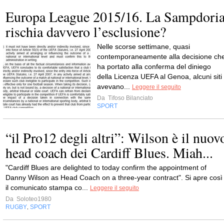
Europa League 2015/16. La Sampdori
rischia davvero l’esclusione?
Nelle scorse settimane, quasi
contemporaneamente alla decisione ch
ha portato alla conferma del diniego
della Licenza UEFA al Genoa, alcuni siti
avevano...
Leggere il seguito
Da
Tifoso Bilanciato
SPORT
“il Pro12 degli altri”: Wilson è il nuov
head coach dei Cardiff Blues. Miah...
"Cardiff Blues are delighted to today confirm the appointment of
Danny Wilson as Head Coach on a three-year contract". Si apre così
il comunicato stampa co...
Leggere il seguito
Da
Soloteo1980
RUGBY
SPORT
,