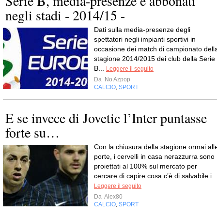
Serie B, media-presenze e abbonati
negli stadi - 2014/15 -
Dati sulla media-presenze degli
spettatori negli impianti sportivi in
occasione dei match di campionato dell
stagione 2014/2015 dei club della Serie
B...
Leggere il seguito
Da
No Azpop
CALCIO
SPORT
,
E se invece di Jovetic l’Inter puntasse
forte su…
Con la chiusura della stagione ormai all
porte, i cervelli in casa nerazzurra sono
proiettati al 100% sul mercato per
cercare di capire cosa c’è di salvabile i..
Leggere il seguito
Da
Alex80
CALCIO
SPORT
,