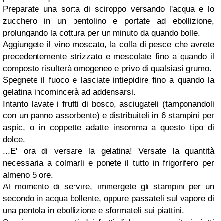
Preparate una sorta di sciroppo versando l'acqua e lo
zucchero in un pentolino e portate ad ebollizione,
prolungando la cottura per un minuto da quando bolle.
Aggiungete il vino moscato, la colla di pesce che avrete
precedentemente strizzato e mescolate fino a quando il
composto risulterà omogeneo e privo di qualsiasi grumo.
Spegnete il fuoco e lasciate intiepidire fino a quando la
gelatina incomincerà ad addensarsi.
Intanto lavate i frutti di bosco, asciugateli (tamponandoli
con un panno assorbente) e distribuiteli in 6 stampini per
aspic, o in coppette adatte insomma a questo tipo di
dolce.
...E' ora di versare la gelatina! Versate la quantità
necessaria a colmarli e ponete il tutto in frigorifero per
almeno 5 ore.
Al momento di servire, immergete gli stampini per un
secondo in acqua bollente, oppure passateli sul vapore di
una pentola in ebollizione e sformateli sui piattini.