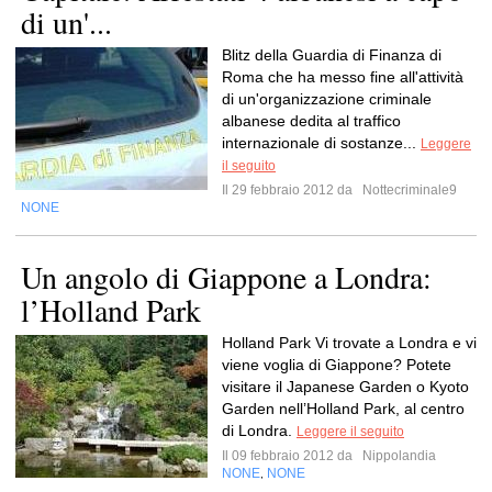
di un'...
Blitz della Guardia di Finanza di
Roma che ha messo fine all'attività
di un'organizzazione criminale
albanese dedita al traffico
internazionale di sostanze...
Leggere
il seguito
Il 29 febbraio 2012 da
Nottecriminale9
NONE
Un angolo di Giappone a Londra:
l’Holland Park
Holland Park Vi trovate a Londra e vi
viene voglia di Giappone? Potete
visitare il Japanese Garden o Kyoto
Garden nell’Holland Park, al centro
di Londra.
Leggere il seguito
Il 09 febbraio 2012 da
Nippolandia
NONE
NONE
,