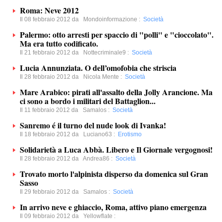
Roma: Neve 2012
Il 08 febbraio 2012 da
Mondoinformazione
:
Società
Palermo: otto arresti per spaccio di "polli" e "cioccolato".
Ma era tutto codificato.
Il 21 febbraio 2012 da
Nottecriminale9
:
Società
Lucia Annunziata. O dell’omofobia che striscia
Il 28 febbraio 2012 da
Nicola Mente
:
Società
Mare Arabico: pirati all'assalto della Jolly Arancione. Ma
ci sono a bordo i militari del Battaglion...
Il 11 febbraio 2012 da
Samalos
:
Società
Sanremo é il turno del nude look di Ivanka!
Il 18 febbraio 2012 da
Luciano63
:
Erotismo
Solidarietà a Luca Abbà. Libero e Il Giornale vergognosi!
Il 28 febbraio 2012 da
Andrea86
:
Società
Trovato morto l'alpinista disperso da domenica sul Gran
Sasso
Il 29 febbraio 2012 da
Samalos
:
Società
In arrivo neve e ghiaccio, Roma, attivo piano emergenza
Il 09 febbraio 2012 da
Yellowflate
: