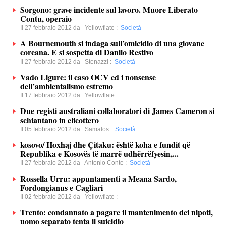
Sorgono: grave incidente sul lavoro. Muore Liberato
Contu, operaio
Il 27 febbraio 2012 da
Yellowflate
:
Società
A Bournemouth si indaga sull’omicidio di una giovane
coreana. E si sospetta di Danilo Restivo
Il 27 febbraio 2012 da
Stenazzi
:
Società
Vado Ligure: il caso OCV ed i nonsense
dell’ambientalismo estremo
Il 17 febbraio 2012 da
Yellowflate
:
Due registi australiani collaboratori di James Cameron si
schiantano in elicottero
Il 05 febbraio 2012 da
Samalos
:
Società
kosovo/ Hoxhaj dhe Çitaku: është koha e fundit që
Republika e Kosovës të marrë udhërrëfyesin,...
Il 27 febbraio 2012 da
Antonio Conte
:
Società
Rossella Urru: appuntamenti a Meana Sardo,
Fordongianus e Cagliari
Il 02 febbraio 2012 da
Yellowflate
:
Trento: condannato a pagare il mantenimento dei nipoti,
uomo separato tenta il suicidio