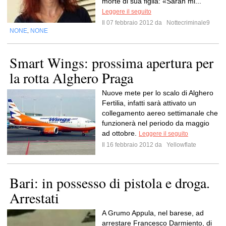
morte di sua figlia: «Sarah mi...
Leggere il seguito
Il 07 febbraio 2012 da
Nottecriminale9
NONE
NONE
,
Smart Wings: prossima apertura per
la rotta Alghero Praga
Nuove mete per lo scalo di Alghero
Fertilia, infatti sarà attivato un
collegamento aereo settimanale che
funzionerà nel periodo da maggio
ad ottobre.
Leggere il seguito
Il 16 febbraio 2012 da
Yellowflate
Bari: in possesso di pistola e droga.
Arrestati
A Grumo Appula, nel barese, ad
arrestare Francesco Darmiento, di