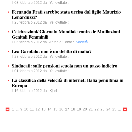
Il 03 febbraio 2012 da
Yellowflate
:
Fernanda Frati sarebbe stata uccisa dal figlio Maurizio
Lenarduzzi?
Il 25 febbraio 2012 da
Yellowflate
:
Celebrazioni/ Giornata Mondiale contro le Mutilazioni
Genitali Femminili
Il 06 febbraio 2012 da
Antonio Conte
:
Società
Lea Garofalo: non è un delitto di mafia?
Il 28 febbraio 2012 da
Yellowflate
:
Sindacati: sulle pensioni scuola non un passo indietro
Il 01 febbraio 2012 da
Yellowflate
:
La classifica della velocità di internet: Italia penultima in
Europa
Il 16 febbraio 2012 da
Kjarl
:
1
...
9
10
11
12
13
14
15
16
17
18
19
20
21
22
23
24
25
...