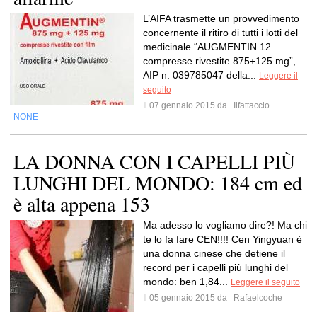
L’AIFA trasmette un provvedimento
concernente il ritiro di tutti i lotti del
medicinale “AUGMENTIN 12
compresse rivestite 875+125 mg”,
AIP n. 039785047 della...
Leggere il
seguito
Il 07 gennaio 2015 da
Ilfattaccio
NONE
LA DONNA CON I CAPELLI PIÙ
LUNGHI DEL MONDO: 184 cm ed
è alta appena 153
Ma adesso lo vogliamo dire?! Ma chi
te lo fa fare CEN!!!! Cen Yingyuan è
una donna cinese che detiene il
record per i capelli più lunghi del
mondo: ben 1,84...
Leggere il seguito
Il 05 gennaio 2015 da
Rafaelcoche