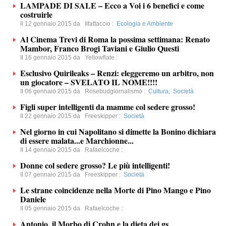
LAMPADE DI SALE – Ecco a Voi i 6 benefici e come
costruirle
Il 12 gennaio 2015 da
Ilfattaccio
:
Ecologia e Ambiente
Al Cinema Trevi di Roma la possima settimana: Renato
Mambor, Franco Brogi Taviani e Giulio Questi
Il 16 gennaio 2015 da
Yellowflate
:
Esclusivo Quirileaks – Renzi: eleggeremo un arbitro, non
un giocatore – SVELATO IL NOME!!!!
Il 06 gennaio 2015 da
Rosebudgiornalismo
:
Cultura
,
Società
Figli super intelligenti da mamme col sedere grosso!
Il 22 gennaio 2015 da
Freeskipper
:
Società
Nel giorno in cui Napolitano si dimette la Bonino dichiara
di essere malata...e Marchionne...
Il 14 gennaio 2015 da
Rafaelcoche
:
Donne col sedere grosso? Le più intelligenti!
Il 07 gennaio 2015 da
Freeskipper
:
Società
Le strane coincidenze nella Morte di Pino Mango e Pino
Daniele
Il 05 gennaio 2015 da
Rafaelcoche
:
Antonio, il Morbo di Crohn e la dieta dei gs