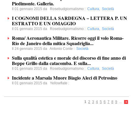
Piedimonte. Galleria.
Il 01 gennaio 2015 da
Rosebudgiornalismo
:
Cultura
,
Società
I COGNOMI DELLA SARDEGNA – LETTERA P. UN
ESTRATTO E UN OMAGGIO
Il 01 gennaio 2015 da
Rosebudgiornalismo
:
Cultura
,
Società
Roma/ Aeronautica Militare. Ricorre oggi il volo Roma-
Rio de Janeiro della mitica Squadriglia...
Il 24 gennaio 2015 da
Antonio Conte
:
Società
Sulla qualità estetica e morale del discorso di fine anno di
Beppe Grillo dalla catacomba. E sulla...
Il 01 gennaio 2015 da
Rosebudgiornalismo
:
Cultura
,
Società
Incidente a Marsala Muore Biagio Aleci di Petrosino
Il 01 gennaio 2015 da
Yellowflate
:
1
2
3
4
5
6
7
8
9
...