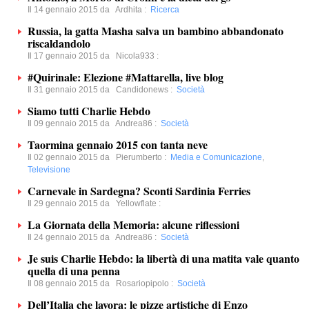
Il 14 gennaio 2015 da
Ardhita
:
Ricerca
Russia, la gatta Masha salva un bambino abbandonato
riscaldandolo
Il 17 gennaio 2015 da
Nicola933
:
#Quirinale: Elezione #Mattarella, live blog
Il 31 gennaio 2015 da
Candidonews
:
Società
Siamo tutti Charlie Hebdo
Il 09 gennaio 2015 da
Andrea86
:
Società
Taormina gennaio 2015 con tanta neve
Il 02 gennaio 2015 da
Pierumberto
:
Media e Comunicazione
,
Televisione
Carnevale in Sardegna? Sconti Sardinia Ferries
Il 29 gennaio 2015 da
Yellowflate
:
La Giornata della Memoria: alcune riflessioni
Il 24 gennaio 2015 da
Andrea86
:
Società
Je suis Charlie Hebdo: la libertà di una matita vale quanto
quella di una penna
Il 08 gennaio 2015 da
Rosariopipolo
:
Società
Dell’Italia che lavora: le pizze artistiche di Enzo