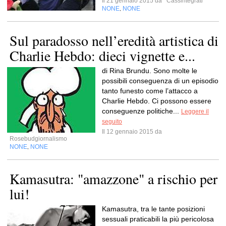
Il 21 gennaio 2015 da
Cassintegrati
NONE
NONE
,
Sul paradosso nell’eredità artistica di
Charlie Hebdo: dieci vignette e...
di Rina Brundu. Sono molte le
possibili conseguenza di un episodio
tanto funesto come l’attacco a
Charlie Hebdo. Ci possono essere
conseguenze politiche...
Leggere il
seguito
Il 12 gennaio 2015 da
Rosebudgiornalismo
NONE
NONE
,
Kamasutra: "amazzone" a rischio per
lui!
Kamasutra, tra le tante posizioni
sessuali praticabili la più pericolosa