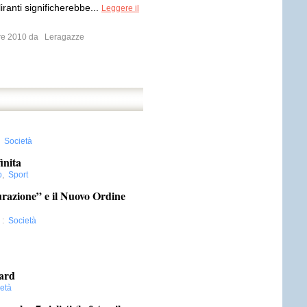
liranti significherebbe...
Leggere il
bre 2010 da
Leragazze
:
Società
inita
o
,
Sport
razione” e il Nuovo Ordine
:
Società
ard
età