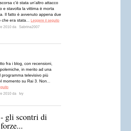
corsa c'è stata un'altro attacco
o e stavolta la vittima è morta
a. Il fatto è avvenuto appena due
 che era stata...
Leggere il seguito
bre 2010 da
Sabrina2007
to fra i blog, con recensioni,
 polemiche, in merito ad una
l programma televisivo più
l momento su Rai 3. Non...
eguito
bre 2010 da
Ivy
- gli scontri di
forze...