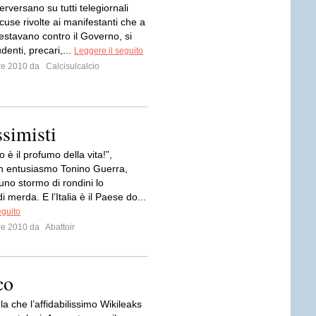
erversano su tutti telegiornali
ccuse rivolte ai manifestanti che a
stavano contro il Governo, si
udenti, precari,...
Leggere il seguito
bre 2010 da
Calcisulcalcio
simisti
o è il profumo della vita!”,
n entusiasmo Tonino Guerra,
uno stormo di rondini lo
i merda. E l’Italia è il Paese do...
eguito
bre 2010 da
Abattoir
co
ela che l’affidabilissimo Wikileaks