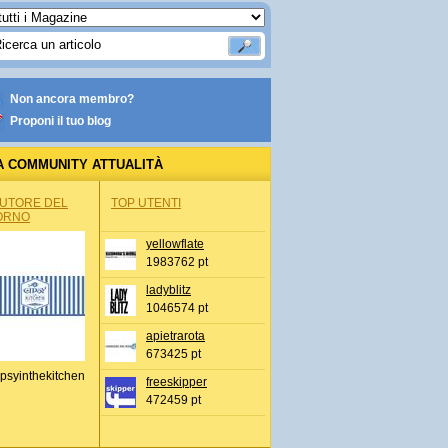
Non ancora membro?
Proponi il tuo blog
A COMMUNITY ATTUALITÀ
AUTORE DEL
TOP UTENTI
ORNO
yellowflate
1983762 pt
ladyblitz
1046574 pt
apietrarota
673425 pt
psyinthekitchen
freeskipper
472459 pt