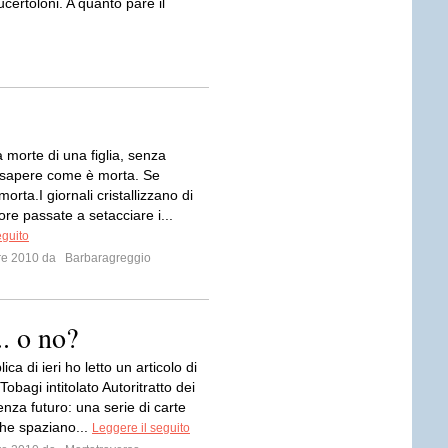
certoloni. A quanto pare il
 morte di una figlia, senza
apere come è morta. Se
orta.I giornali cristallizzano di
e ore passate a setacciare i...
eguito
bre 2010 da
Barbaragreggio
.. o no?
ca di ieri ho letto un articolo di
obagi intitolato Autoritratto dei
nza futuro: una serie di carte
che spaziano...
Leggere il seguito