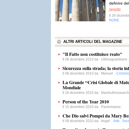
definire de
seguito
Il 26 dicem
NONE
ALTRI ARTICOLI DEL MAGAZINE
"Il Fatto non costituisce reato"
Il 08 dicembre 2010 da
Ultimoguardiano
Sicurezza sulla strada; la storia inf
Il 08 dicembre 2010 da
Manuel
:
Ciclism
La Grande “Crisi Globale di Matu
Mondiale
Il 26 dicembre 2010 da
Nwotruthresearch
Person of the Year 2010
Il 15 dicembre 2010 da
Paolomassa
:
Che Dio salvi Pompei da Mary Be
Il 09 dicembre 2010 da
Angel
:
Arte
,
Soci