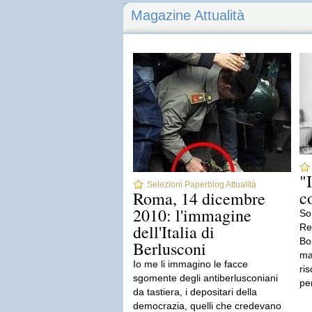
Magazine Attualità
"
Selezioni Paperblog Attualità
c
Roma, 14 dicembre
2010: l'immagine
So
dell'Italia di
Re
Bo
Berlusconi
ma 
Io me li immagino le facce
ris
sgomente degli antiberlusconiani
pe
da tastiera, i depositari della
democrazia, quelli che credevano