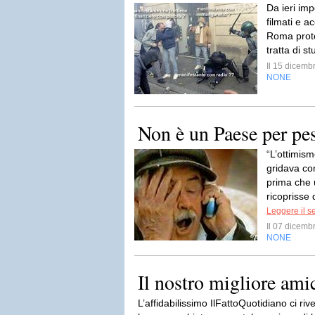
Da ieri imp
filmati e a
Roma prote
tratta di st
Il 15 dicem
NONE
Non è un Paese per pes
“L’ottimism
gridava co
prima che 
ricoprisse d
Leggere il s
Il 07 dicem
NONE
Il nostro migliore ami
L’affidabilissimo IlFattoQuotidiano ci riv