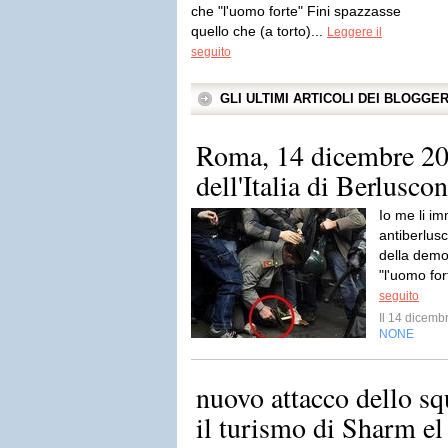
che "l'uomo forte" Fini spazzasse
quello che (a torto)...
Leggere il
seguito
GLI ULTIMI ARTICOLI DEI BLOGGE
Roma, 14 dicembre 20
dell'Italia di Berluscon
Io me li i
antiberlusc
della demo
"l'uomo for
seguito
Il 14 dicem
NONE
nuovo attacco dello squ
il turismo di Sharm el