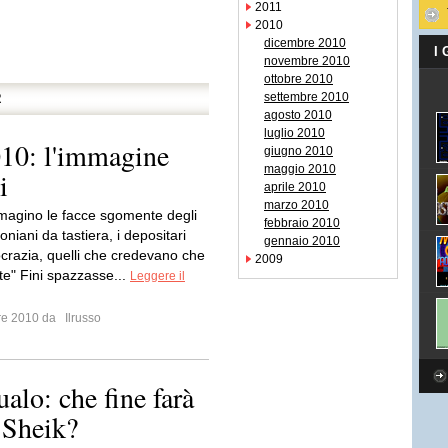
2011
2010
dicembre 2010
I
novembre 2010
ottobre 2010
settembre 2010
R
agosto 2010
luglio 2010
10: l'immagine
giugno 2010
maggio 2010
i
aprile 2010
marzo 2010
mmagino le facce sgomente degli
febbraio 2010
oniani da tastiera, i depositari
gennaio 2010
crazia, quelli che credevano che
2009
te" Fini spazzasse...
Leggere il
bre 2010 da
Ilrusso
alo: che fine farà
 Sheik?