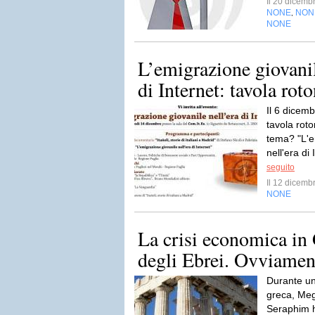
Il 20 dicem
NONE
NON
,
NONE
L’emigrazione giovanile
di Internet: tavola ro
Il 6 dicem
tavola roto
tema? "L'e
nell'era di
seguito
Il 12 dicem
NONE
La crisi economica in
degli Ebrei. Ovviamen
Durante un’
greca, Mega
Seraphim h