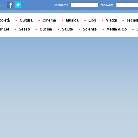
 su
Username
Password
ocietà
Cultura
Cinema
Musica
Libri
Viaggi
Tecnol
er Lei
Sesso
Cucina
Salute
Scienze
Media & Co