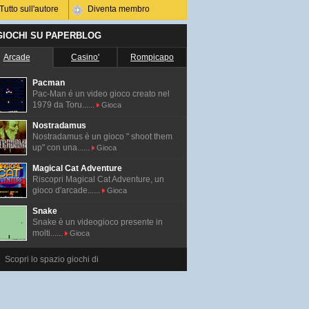
Tutto sull'autore
Diventa membro
 GIOCHI SU PAPERBLOG
Arcade
Casino'
Rompicapo
Pacman
Pac-Man é un video gioco creato nel
1979 da Toru......
Gioca
Nostradamus
Nostradamus è un gioco " shoot them
up" con una......
Gioca
Magical Cat Adventure
Riscopri Magical Cat Adventure, un
gioco d'arcade......
Gioca
Snake
Snake è un videogioco presente in
molti......
Gioca
Scopri lo spazio giochi di