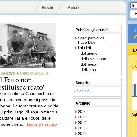
Giochi
Autori
Pubblica gli articoli
Scelti per voi da
Paperblog
I più letti
L
del giorno
della settimana
L'
del mese
GI
dell'anno
Selezioni Paperblog Attualità
Il Fatto non
Scoprire
ostituisce reato"
Società
rge il sole su Casalecchio di
no, paesino a pochi passi da
Archivio
logna. La temperatura è rigida,
i primi raggi di sole iniziano a
2016
Agi
2015
caldare l'aria e i cuori delle
2014
rsone che s...
Leggere il seguito
2013
2012