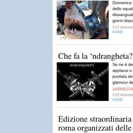
Domenica s
dello squal
dissanguat
giorni dopo
Il 07 dicem
NONE
Che fa la ‘ndrangheta?
Se ne è det
applausi o
puntata de
glamour de
Leggere il s
Il 05 dicem
NONE
Edizione straordinaria 
roma organizzati delle 