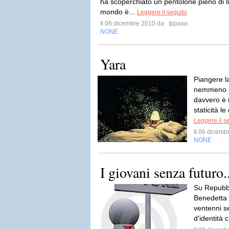
ha scoperchiato un pentolone pieno di lu
mondo è...
Leggere il seguito
Il 06 dicembre 2010 da
Ippaso
NONE
Yara
Piangere la
nemmeno s
davvero è m
staticità l
Leggere il s
Il 06 dicem
NONE
I giovani senza futuro.
Su Repubbli
Benedetta T
ventenni se
d'identità 