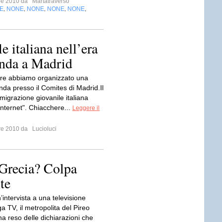
bre 2010 da
Martatraverso
E
NONE
NONE
NONE
NONE
,
,
,
,
,
 italiana nell’era
tonda a Madrid
bre abbiamo organizzato una
nda presso il Comites di Madrid.Il
migrazione giovanile italiana
 Internet". Chiacchere...
Leggere il
bre 2010 da
Lucioluci
 Grecia? Colpa
te
intervista a una televisione
 TV, il metropolita del Pireo
a reso delle dichiarazioni che