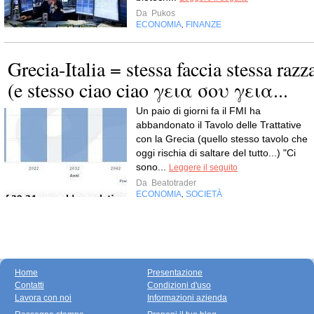
Da
Pukos
ECONOMIA
FINANZE
,
Grecia-Italia = stessa faccia stessa razz
(e stesso ciao ciao γεια σου γεια...
Un paio di giorni fa il FMI ha
abbandonato il Tavolo delle Trattative
con la Grecia (quello stesso tavolo che
oggi rischia di saltare del tutto...) "Ci
sono...
Leggere il seguito
Da
Beatotrader
ECONOMIA
SOCIETÀ
,
Home
Presentazione
Contatti
Condizioni d'uso
Lavora con noi
Informazioni azienda