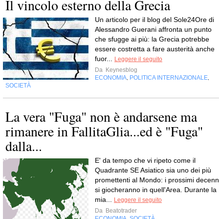
Il vincolo esterno della Grecia
Un articolo per il blog del Sole24Ore di
Alessandro Guerani affronta un punto
che sfugge ai più: la Grecia potrebbe
essere costretta a fare austerità anche
fuor...
Leggere il seguito
Da
Keynesblog
ECONOMIA
POLITICA INTERNAZIONALE
,
,
SOCIETÀ
La vera "Fuga" non è andarsene ma
rimanere in FallitaGlia...ed è "Fuga"
dalla...
E' da tempo che vi ripeto come il
Quadrante SE Asiatico sia uno dei più
promettenti al Mondo: i prossimi decenn
si giocheranno in quell'Area. Durante la
mia...
Leggere il seguito
Da
Beatotrader
ECONOMIA
SOCIETÀ
,