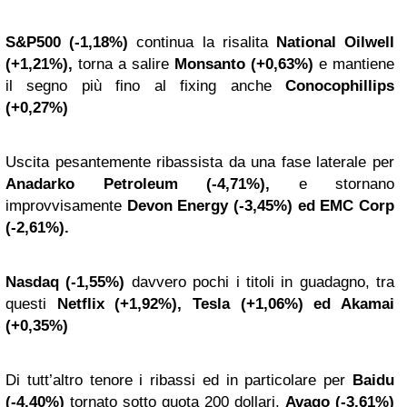
S&P500 (-1,18%)
continua la risalita
National Oilwell
(+1,21%),
torna a salire
Monsanto (+0,63%)
e mantiene
il segno più fino al fixing anche
Conocophillips
(+0,27%)
Uscita pesantemente ribassista da una fase laterale per
Anadarko Petroleum (-4,71%),
e stornano
improvvisamente
Devon Energy (-3,45%) ed EMC Corp
(-2,61%).
Nasdaq (-1,55%)
davvero pochi i titoli in guadagno, tra
questi
Netflix (+1,92%), Tesla (+1,06%) ed Akamai
(+0,35%)
Di tutt’altro tenore i ribassi ed in particolare per
Baidu
(-4,40%)
tornato sotto quota 200 dollari,
Avago (-3,61%)