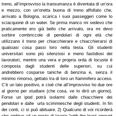
treno, all’improvviso la transumanza è diventata di un’ora
e mezzo, con un’oretta buona di treno affollato che,
arrivato a Bologna, scarica i suoi passeggeri come lo
sciacquone di un water. Se prima manco mi sedevo che
praticamente ero già bello che arrivato, ora mi devo
sorbire combriccole di pendolari di ogni età che
utilizzano il treno per chiacchierare e chiacchierarsi di
qualsiasi cosa passi loro nella testa. Gli studenti
universitari sono più silenziosi e meno fastidiosi dei
lavoratori, mentre una vera e propria orda di locuste è
composta dagli studenti delle superiori, su cui
andrebbero cosparse taniche di benzina e, senza il
minimo rimorso, gettato tra di loro un fiammifero acceso.
C’è un lato positivo, e cioè che all’improvviso ho due ore
al giorno per studiare (che cosa, ve lo dirò un giorno).
Forse un ipod potrà isolarmi dalle chiacchiere dei
pendolari e dalle urla scimmiesche degli studenti. In fin
dei conti, ci si può abituare. 2) Qualcuno di voi ricorderà
che ambivo ad un posto di lavoro “with the least amount