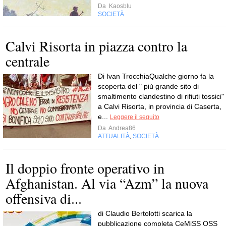
Da
Kaosblu
SOCIETÀ
Calvi Risorta in piazza contro la
centrale
Di Ivan TrocchiaQualche giorno fa la
scoperta del " più grande sito di
smaltimento clandestino di rifiuti tossici"
a Calvi Risorta, in provincia di Caserta,
e...
Leggere il seguito
Da
Andrea86
ATTUALITÀ
SOCIETÀ
,
Il doppio fronte operativo in
Afghanistan. Al via “Azm” la nuova
offensiva di...
di Claudio Bertolotti scarica la
pubblicazione completa CeMiSS OSS