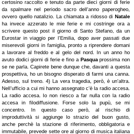
certosino raccolto e tenuto da parte dieci giorni di ferie
da spalmare nel periodo sacro dell’anno paperogheo,
ovvero quello natalizio. La chiamata a ridosso di
Natale
ha invece azzerato le mie ferie e mi costringe ora a
scrivere questo post il giorno di Santo Stefano, da un
Eurostar in viaggio per l’Emilia, dopo aver passati due
miserevoli giorni in famiglia, pronto a riprendere domani
a lavorare al freddo e al gelo del nord. In un anno ho
avuto dodici giorni di ferie e fino a
Pasqua
prossima non
se ne parla. Capirete bene dunque che, davanti a questa
prospettiva, ho un bisogno disperato di farmi una canna.
Adesso, sul treno. 4) La vera tragedia, però, è un’altra.
Nell’ufficio a cui mi hanno assegnato c’è la radio accesa.
La radio accesa. Io non riesco a far nulla con la radio
accesa in filodiffusione. Forse solo la pupù, se mi
concentro. In questo caso però, al rischio di
improduttività si aggiunge lo strazio del buon gusto,
anche perchè la stazione di riferimento, obbligatoria e
immutabile, prevede sette ore al giorno di musica italiana