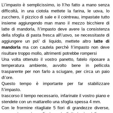
L\’impasto è semplicissimo, io l\’ho fatto a mano senza
difficoltà, in una ciotola mettete la farina, le uova, lo
zucchero, il pizzico di sale e il cointreau, impastate tutto
insieme aggiungendo man mano il mezzo bicchiere di
latte di mandorla, l\’impasto deve avere la consistenza
della sfoglia di pasta fresca all\’uovo, se necessitaste di
aggiungere un po\’ di liquido, mettete altro
latte di
mandorla
ma con cautela perchè l\’impasto non deve
risultare troppo mollo, altrimenti potrebbe rompersi
Una volta ottenuto il vostro panetto, fatelo riposare a
temperatura ambiente, avvolto bene in pellicola
trasparente per non farlo a sciugare, per circa un paio
d\’ore.
Questo tempo è importante per far stabilizzare
l\’impasto.
trascorso il tempo necessario, infarinate il vostro piano e
stendete con un mattarello una sfoglia spessa 4 mm.
Con le frormine ritagliate 5 fiori di grandezze diverse,