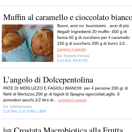
Muffin al caramello e cioccolato bianc
Buoni, anzi no: buonissimi…anzi di più:
illegali! Ingredienti 20 muffin: 400 g di
farina 50 g di zucchero per il caramello
150 g di zucchero 200 g di burro 1/2...
Leggere il seguito
Da
Roberto Ferrara
CUCINA
RICETTE
,
L’angolo di Dolcepentolina
PATE DI MERLUZZO E FAGIOLI BIANCHI per 4 persone 200 gr di
filetti di Merluzzo,200 gr di fagioli di Spagna sgocciolati,aglio, 6
pomodori secchi,1/2 litro di...
Leggere il seguito
Da
Gialloecucina
CUCINA
CULTURA
LIBRI
,
,
|⇨ Crostata Macrobiotica alla Frutta