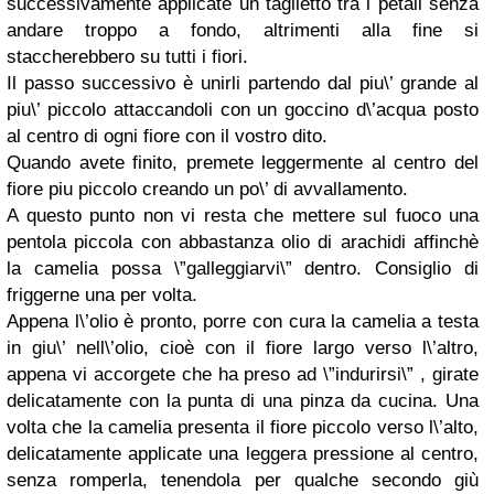
successivamente applicate un taglietto tra i petali senza
andare troppo a fondo, altrimenti alla fine si
staccherebbero su tutti i fiori.
Il passo successivo è unirli partendo dal piu\’ grande al
piu\’ piccolo attaccandoli con un goccino d\’acqua posto
al centro di ogni fiore con il vostro dito.
Quando avete finito, premete leggermente al centro del
fiore piu piccolo creando un po\’ di avvallamento.
A questo punto non vi resta che mettere sul fuoco una
pentola piccola con abbastanza olio di arachidi affinchè
la camelia possa \”galleggiarvi\” dentro. Consiglio di
friggerne una per volta.
Appena l\’olio è pronto, porre con cura la camelia a testa
in giu\’ nell\’olio, cioè con il fiore largo verso l\’altro,
appena vi accorgete che ha preso ad \”indurirsi\” , girate
delicatamente con la punta di una pinza da cucina. Una
volta che la camelia presenta il fiore piccolo verso l\’alto,
delicatamente applicate una leggera pressione al centro,
senza romperla, tenendola per qualche secondo giù