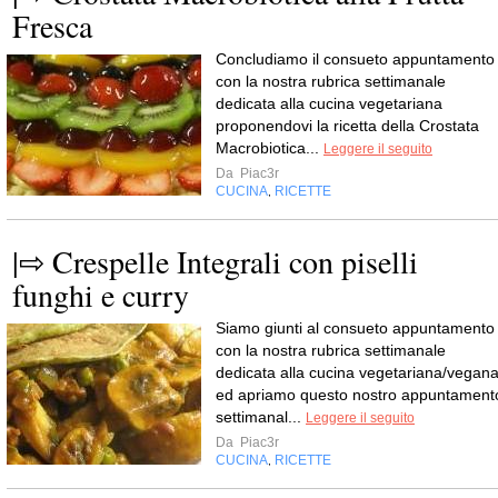
Fresca
Concludiamo il consueto appuntamento
con la nostra rubrica settimanale
dedicata alla cucina vegetariana
proponendovi la ricetta della Crostata
Macrobiotica...
Leggere il seguito
Da
Piac3r
CUCINA
RICETTE
,
|⇨ Crespelle Integrali con piselli
funghi e curry
Siamo giunti al consueto appuntamento
con la nostra rubrica settimanale
dedicata alla cucina vegetariana/vegan
ed apriamo questo nostro appuntament
settimanal...
Leggere il seguito
Da
Piac3r
CUCINA
RICETTE
,