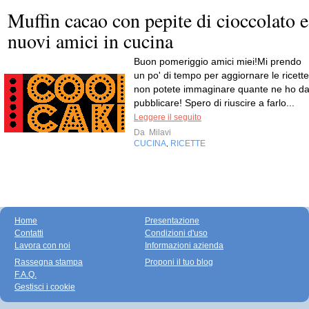
Muffin cacao con pepite di cioccolato e
nuovi amici in cucina
Buon pomeriggio amici miei!Mi prendo
un po' di tempo per aggiornare le ricette
non potete immaginare quante ne ho d
pubblicare! Spero di riuscire a farlo...
Leggere il seguito
Da
Milavi
CUCINA
RICETTE
,
Home
Presentazione
Contatti
Condizioni d'uso
Lavora con noi
Informazioni azienda
Rassegna stampa
Proponi il tuo blog
F.A.Q.
Gestisci i cookie