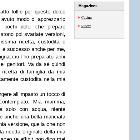
Magazines
tto follie per questo dolce
Cucina
o avuto modo di apprezzarlo
Ricette
 pochi dolci che preparo
stono poi svariate versioni,
issima ricetta, custodita e
sì è successo anche per me,
gnaccio l'ho preparato anni
i genitori. Va da sè quindi
 ricetta di famiglia da mia
amente custodita nella mia
gere all'impasto un tocco di
 contemplato. Mia mamma,
nte solo con acqua, niente
e anche una bella manciata
 mia versione, quella che non
a ricetta originale della mia
cacao (e affini) non dico mai