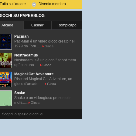
Tutto sull'autore
Diventa membro
 GIOCHI SU PAPERBLOG
Arcade
Casino'
Rompicapo
Pacman
Pac-Man é un video gioco creato nel
1979 da Toru......
Gioca
Nostradamus
Nostradamus è un gioco " shoot them
up" con una......
Gioca
Magical Cat Adventure
Riscopri Magical Cat Adventure, un
gioco d'arcade......
Gioca
Snake
Snake è un videogioco presente in
molti......
Gioca
Scopri lo spazio giochi di