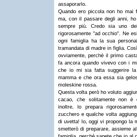
assaporarlo.
Quando ero piccola non ho mai fa
ma, con il passare degli anni, h
sempre più. Credo sia uno dei
rigorosamente "ad occhio". Ne esi
ogni famiglia ha la sua personal
tramandata di madre in figlia. Co
ovviamente, perchè il primo casta
fa ancora quando vivevo con i mie
che io mi sia fatta suggerire la
mamma e che ora essa sia gelos
moleskine rossa.
Questa volta però ho voluto aggiun
cacao, che solitamente non è
inoltre, lo prepara rigorosame
zucchero e qualche volta aggiung
di uvetta! Io, oggi vi propongo la
smetterò di preparare, assieme all
famiglia, perchè sapete che io al 