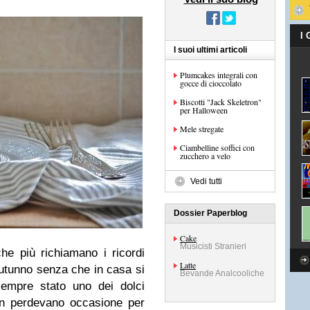
I
I suoi ultimi articoli
Plumcakes integrali con
gocce di cioccolato
Biscotti "Jack Skeletron"
per Halloween
Mele stregate
Ciambelline soffici con
zucchero a velo
Vedi tutti
Dossier Paperblog
Cake
Musicisti Stranieri
he più richiamano i ricordi
Latte
autunno senza che in casa si
Bevande Analcooliche
sempre stato uno dei dolci
non perdevano occasione per