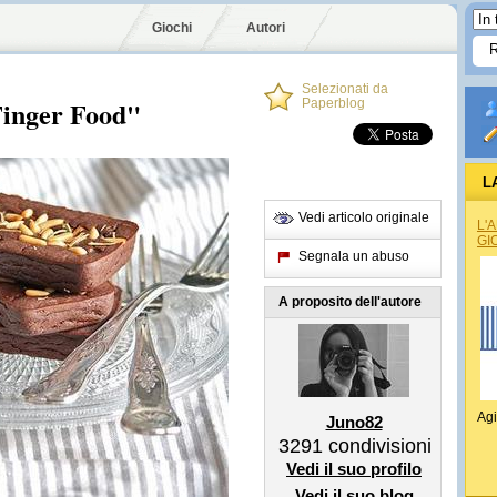
Giochi
Autori
Selezionati da
Finger Food"
Paperblog
L
Vedi articolo originale
L'
GI
Segnala un abuso
A proposito dell'autore
Agi
Juno82
3291
condivisioni
Vedi il suo profilo
Vedi il suo blog