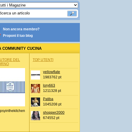
Non ancora membro?
Proponi il tuo blog
A COMMUNITY CUCINA
AUTORE DEL
TOP UTENTI
ORNO
yellowflate
1983762 pt
lory663
1211328 pt
Patiba
1045208 pt
psyinthekitchen
shopper2000
674552 pt