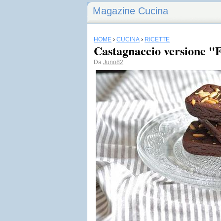
Magazine Cucina
HOME
›
CUCINA
›
RICETTE
Castagnaccio versione "
Da
Juno82