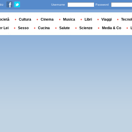
 su
Username
Password
ocietà
Cultura
Cinema
Musica
Libri
Viaggi
Tecnol
er Lei
Sesso
Cucina
Salute
Scienze
Media & Co