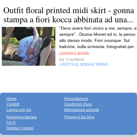
Outfit floral printed midi skirt - gonna
stampa a fiori kocca abbinata ad una...
"Devo avere fiori vicino a me, sempre, e
sempre".. Diceva Monet ed io, la penso
allo stesso modo. Fiori ovunque. Sul
balcone, sulla scrivania, fotografati per..
Leggere il seguito
Da
Colorblock
LIFESTYLE
MODA E TREND
,
Home
Presentazione
Contatti
Condizioni d'uso
Lavora con noi
Informazioni azienda
Rassegna stampa
Proponi il tuo blog
F.A.Q.
Gestisci i cookie