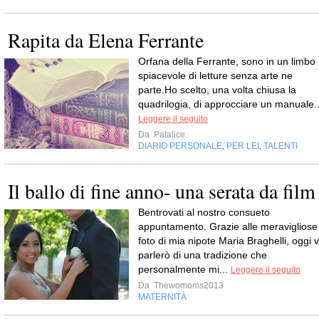
Rapita da Elena Ferrante
Orfana della Ferrante, sono in un limbo
spiacevole di letture senza arte ne
parte.Ho scelto, una volta chiusa la
quadrilogia, di approcciare un manuale..
Leggere il seguito
Da
Patalice
DIARIO PERSONALE
PER LEI
TALENTI
,
,
Il ballo di fine anno- una serata da film
Bentrovati al nostro consueto
appuntamento. Grazie alle meravigliose
foto di mia nipote Maria Braghelli, oggi v
parlerò di una tradizione che
personalmente mi...
Leggere il seguito
Da
Thewomoms2013
MATERNITÀ