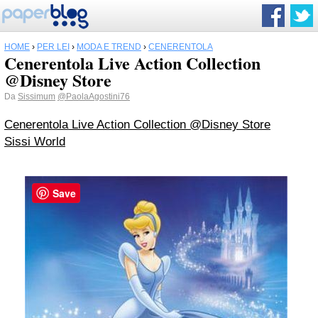
HOME
›
PER LEI
›
MODA E TREND
›
CENERENTOLA
Cenerentola Live Action Collection
@Disney Store
Da
Sissimum
@PaolaAgostini76
Cenerentola Live Action Collection @Disney Store
Sissi World
Save