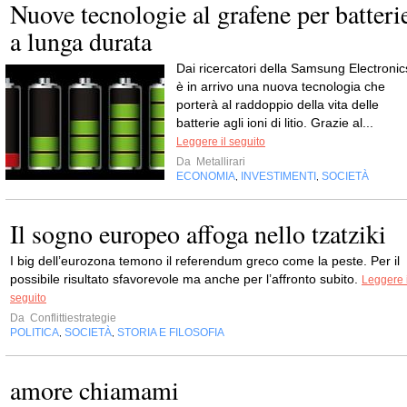
Nuove tecnologie al grafene per batteri
a lunga durata
Dai ricercatori della Samsung Electronic
è in arrivo una nuova tecnologia che
porterà al raddoppio della vita delle
batterie agli ioni di litio. Grazie al...
Leggere il seguito
Da
Metallirari
ECONOMIA
INVESTIMENTI
SOCIETÀ
,
,
Il sogno europeo affoga nello tzatziki
I big dell’eurozona temono il referendum greco come la peste. Per il
possibile risultato sfavorevole ma anche per l’affronto subito.
Leggere i
seguito
Da
Conflittiestrategie
POLITICA
SOCIETÀ
STORIA E FILOSOFIA
,
,
amore chiamami