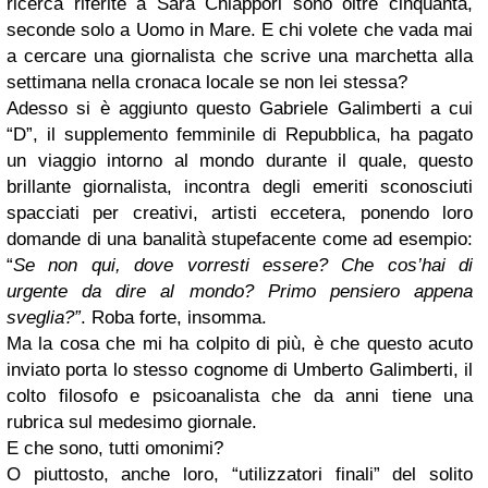
ricerca riferite a Sara Chiappori sono oltre cinquanta,
seconde solo a Uomo in Mare. E chi volete che vada mai
a cercare una giornalista che scrive una marchetta alla
settimana nella cronaca locale se non lei stessa?
Adesso si è aggiunto questo Gabriele Galimberti a cui
“D”, il supplemento femminile di Repubblica, ha pagato
un viaggio intorno al mondo durante il quale, questo
brillante giornalista, incontra degli emeriti sconosciuti
spacciati per creativi, artisti eccetera, ponendo loro
domande di una banalità stupefacente come ad esempio:
“
Se non qui, dove vorresti essere? Che cos’hai di
urgente da dire al mondo? Primo pensiero appena
sveglia?”
. Roba forte, insomma.
Ma la cosa che mi ha colpito di più, è che questo acuto
inviato porta lo stesso cognome di Umberto Galimberti, il
colto filosofo e psicoanalista che da anni tiene una
rubrica sul medesimo giornale.
E che sono, tutti omonimi?
O piuttosto, anche loro, “utilizzatori finali” del solito