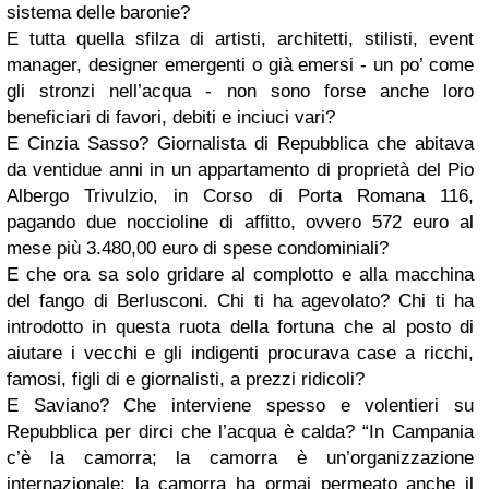
sistema delle baronie?
E tutta quella sfilza di artisti, architetti, stilisti, event
manager, designer emergenti o già emersi - un po’ come
gli stronzi nell’acqua - non sono forse anche loro
beneficiari di favori, debiti e inciuci vari?
E Cinzia Sasso? Giornalista di Repubblica che abitava
da ventidue anni in un appartamento di proprietà del Pio
Albergo Trivulzio, in Corso di Porta Romana 116,
pagando due noccioline di affitto, ovvero 572 euro al
mese più 3.480,00 euro di spese condominiali?
E che ora sa solo gridare al complotto e alla macchina
del fango di Berlusconi. Chi ti ha agevolato? Chi ti ha
introdotto in questa ruota della fortuna che al posto di
aiutare i vecchi e gli indigenti procurava case a ricchi,
famosi, figli di e giornalisti, a prezzi ridicoli?
E Saviano? Che interviene spesso e volentieri su
Repubblica per dirci che l’acqua è calda? “In Campania
c’è la camorra; la camorra è un’organizzazione
internazionale; la camorra ha ormai permeato anche il