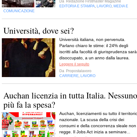
Da
Redazione Firstmaster Magazine
EDITORIA E STAMPA
LAVORO
MEDIA E
,
,
COMUNICAZIONE
Università, dove sei?
Università italiana, non pervenuta.
Parlano chiaro le stime: il 24% degli
iscritti alla facoltà di giurisprudenza sarà
disoccupato, a un anno dalla laurea.
Leggere il seguito
Da
Propostalavoro
CARRIERE
LAVORO
,
Auchan licenzia in tutta Italia. Nessun
più fa la spesa?
Auchan, licenziamenti su tutto il territori
nazionale. La scusa della crisi dei
consumi e della concorrenza sleale non
regge. Il Jobs Act inizia a seminare...