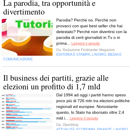
La parodia, tra opportunità e
divertimento
Parodia? Perché no. Perché non
provarci con quei best seller che hai
detestato? Perché non divertirsi con la
parodia di certi giornalisti in Tv o in
prima...
Leggere il seguito
Da
Redazione Firstmaster Magazine
EDITORIA E STAMPA
LAVORO
MEDIA E
,
,
COMUNICAZIONE
Il business dei partiti, grazie alle
elezioni un profitto di 1,7 mld
Dal 1994 ad oggi i partiti hanno speso
poco più di 726 mln tra elezioni politiche
regionali ed europee. Nonostante
questo, lo Stato ha sborsato oltre 2,4
mld i...
Leggere il seguito
Da
Openblog
ATTUALITÀ
ECONOMIA
FINANZE
LAVORO
,
,
,