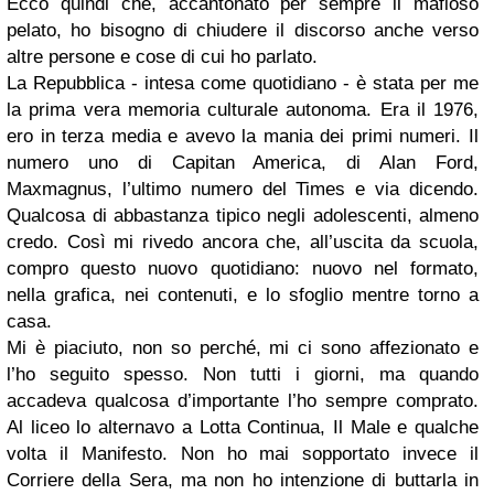
Ecco quindi che, accantonato per sempre il mafioso
pelato, ho bisogno di chiudere il discorso anche verso
altre persone e cose di cui ho parlato.
La Repubblica - intesa come quotidiano - è stata per me
la prima vera memoria culturale autonoma. Era il 1976,
ero in terza media e avevo la mania dei primi numeri. Il
numero uno di Capitan America, di Alan Ford,
Maxmagnus, l’ultimo numero del Times e via dicendo.
Qualcosa di abbastanza tipico negli adolescenti, almeno
credo. Così mi rivedo ancora che, all’uscita da scuola,
compro questo nuovo quotidiano: nuovo nel formato,
nella grafica, nei contenuti, e lo sfoglio mentre torno a
casa.
Mi è piaciuto, non so perché, mi ci sono affezionato e
l’ho seguito spesso. Non tutti i giorni, ma quando
accadeva qualcosa d’importante l’ho sempre comprato.
Al liceo lo alternavo a Lotta Continua, Il Male e qualche
volta il Manifesto. Non ho mai sopportato invece il
Corriere della Sera, ma non ho intenzione di buttarla in