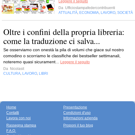
Leggere il seguito
Da
Ufficiostampafedercontribuenti
ATTUALITÀ
ECONOMIA
LAVORO
SOCIETÀ
,
,
,
Oltre i confini della propria libreria:
come la traduzione ci salva...
Se osserviamo con onestà la pila di volumi che giace sul nostro
comodino o scorriamo le classifiche dei bestseller settimanali,
noteremo quasi sicurament...
Leggere il seguito
Da
Nicolasit
CULTURA
LAVORO
LIBRI
,
,
Home
Presentazione
Contatti
Condizioni d'uso
Lavora con noi
Informazioni azienda
Rassegna stampa
Proponi il tuo blog
F.A.Q.