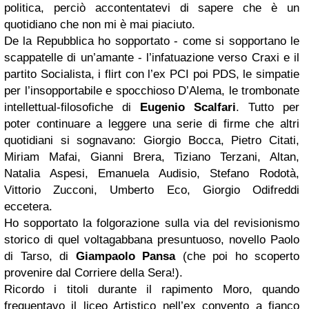
politica, perciò accontentatevi di sapere che è un
quotidiano che non mi è mai piaciuto.
De la Repubblica ho sopportato - come si sopportano le
scappatelle di un’amante - l’infatuazione verso Craxi e il
partito Socialista, i flirt con l’ex PCI poi PDS, le simpatie
per l’insopportabile e spocchioso D’Alema, le trombonate
intellettual-filosofiche di
Eugenio Scalfari
. Tutto per
poter continuare a leggere una serie di firme che altri
quotidiani si sognavano: Giorgio Bocca, Pietro Citati,
Miriam Mafai, Gianni Brera, Tiziano Terzani, Altan,
Natalia Aspesi, Emanuela Audisio, Stefano Rodotà,
Vittorio Zucconi, Umberto Eco, Giorgio Odifreddi
eccetera.
Ho sopportato la folgorazione sulla via del revisionismo
storico di quel voltagabbana presuntuoso, novello Paolo
di Tarso, di
Giampaolo Pansa
(che poi ho scoperto
provenire dal Corriere della Sera!).
Ricordo i titoli durante il rapimento Moro, quando
frequentavo il liceo Artistico nell’ex convento a fianco