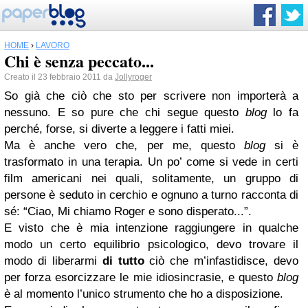
HOME
›
LAVORO
Chi è senza peccato...
Creato il 23 febbraio 2011 da
Jollyroger
So già che ciò che sto per scrivere non importerà a
nessuno. E so pure che chi segue questo
blog
lo fa
perché, forse, si diverte a leggere i fatti miei.
Ma è anche vero che, per me, questo
blog
si è
trasformato in una terapia. Un po’ come si vede in certi
film americani nei quali, solitamente, un gruppo di
persone è seduto in cerchio e ognuno a turno racconta di
sé: “Ciao, Mi chiamo Roger e sono disperato...”.
E visto che è mia intenzione raggiungere in qualche
modo un certo equilibrio psicologico, devo trovare il
modo di liberarmi
di tutto
ciò che m’infastidisce, devo
per forza esorcizzare le mie idiosincrasie, e questo
blog
è al momento l’unico strumento che ho a disposizione.