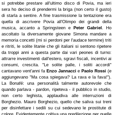
si potrebbe prestare all'ultimo disco di Povia, ma ieri
sera ho deciso di prendermi la briga (non certo il gusto)
di starla a sentire. A fine trasmissione la tentazione era
quella di ascrivere Povia all'Olimpo dei grandi della
musica, accanto a Springsteen e
Peter Gabriel
. Ho
ascoltato la diversamente giovane Simona mandare a
memoria concetti (mi si perdoni per l'audace termine) triti
e ritriti, le solite litanie che gli italiani si sentono ripetere
da troppi anni a questa parte dai vari peones di turno:
attrarre investimenti dall'estero, sgravi fiscali, incentivi ai
consumi, crescita. "Le solite palle, i soliti accordi"
cantavano vent'anni fa
Enzo Jannacci
e
Paolo Rossi
(e
aggiungevano "Ma cosa spiegava? La rava e la fava!").
La Bonafé: una personalità talmente autorevole che
quando parlava - pardon, ripeteva - il pubblico in studio,
non certo leghista, applaudiva alle interruzioni di
Borghezio. Mauro Borghezio, quello che saliva sui treni
per disinfettare i sedili su cui sedevano le prostitute di
colore. Evidentemente coltiva una predilezione per quelle