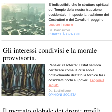
E’ indiscutibile che le strutture spirituali
del Tempio della nostra tradizione
occidentale -in specie la tradizione dei
Costruttori e dei Cavalieri- poggino...
Leggere il seguito
Da
Dariosumer
CURIOSITÀ
OPINIONI
,
Gli interessi condivisi e la morale
provvisoria.
Pensieri rasoterra: L’Istat sembra
certificare come la crisi abbia
notevolmente dilatato la forbice tra i
cosiddetti ricchi e i poveri.
Leggere il
seguito
Da
Lostilelibero
OPINIONI
SOCIETÀ
,
Il mercato globale dei droni: profili