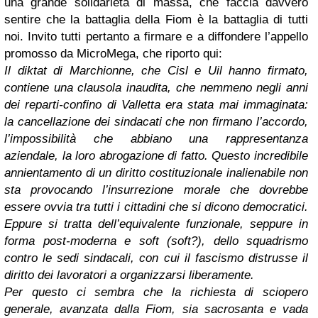
una grande solidarietà di massa, che faccia davvero
sentire che la battaglia della Fiom è la battaglia di tutti
noi. Invito tutti pertanto a firmare e a diffondere l’appello
promosso da MicroMega, che riporto qui:
Il diktat di Marchionne, che Cisl e Uil hanno firmato,
contiene una clausola inaudita, che nemmeno negli anni
dei reparti-confino di Valletta era stata mai immaginata:
la cancellazione dei sindacati che non firmano l’accordo,
l’impossibilità che abbiano una rappresentanza
aziendale, la loro abrogazione di fatto. Questo incredibile
annientamento di un diritto costituzionale inalienabile non
sta provocando l’insurrezione morale che dovrebbe
essere ovvia tra tutti i cittadini che si dicono democratici.
Eppure si tratta dell’equivalente funzionale, seppure in
forma post-moderna e soft (soft?), dello squadrismo
contro le sedi sindacali, con cui il fascismo distrusse il
diritto dei lavoratori a organizzarsi liberamente.
Per questo ci sembra che la richiesta di sciopero
generale, avanzata dalla Fiom, sia sacrosanta e vada