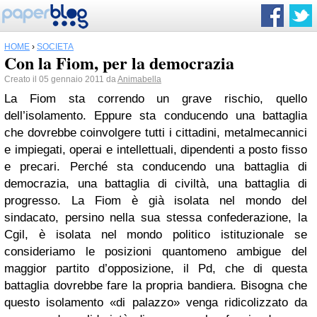
HOME
›
SOCIETÀ
Con la Fiom, per la democrazia
Creato il 05 gennaio 2011 da
Animabella
La Fiom sta correndo un grave rischio, quello
dell’isolamento. Eppure sta conducendo una battaglia
che dovrebbe coinvolgere tutti i cittadini, metalmecannici
e impiegati, operai e intellettuali, dipendenti a posto fisso
e precari. Perché sta conducendo una battaglia di
democrazia, una battaglia di civiltà, una battaglia di
progresso. La Fiom è già isolata nel mondo del
sindacato, persino nella sua stessa confederazione, la
Cgil, è isolata nel mondo politico istituzionale se
consideriamo le posizioni quantomeno ambigue del
maggior partito d’opposizione, il Pd, che di questa
battaglia dovrebbe fare la propria bandiera. Bisogna che
questo isolamento «di palazzo» venga ridicolizzato da