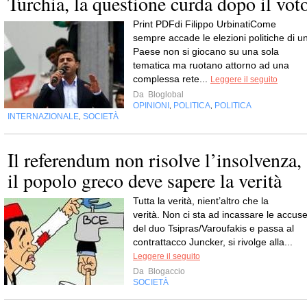
Turchia, la questione curda dopo il vot
Print PDFdi Filippo UrbinatiCome
sempre accade le elezioni politiche di u
Paese non si giocano su una sola
tematica ma ruotano attorno ad una
complessa rete...
Leggere il seguito
Da
Bloglobal
OPINIONI
POLITICA
POLITICA
,
,
INTERNAZIONALE
SOCIETÀ
,
Il referendum non risolve l’insolvenza,
il popolo greco deve sapere la verità
Tutta la verità, nient’altro che la
verità. Non ci sta ad incassare le accus
del duo Tsipras/Varoufakis e passa al
contrattacco Juncker, si rivolge alla...
Leggere il seguito
Da
Blogaccio
SOCIETÀ