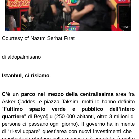
Courtesy of Nazım Serhat Fırat
di aldopalmisano
Istanbul, ci risiamo.
C’è un parco nel mezzo della centralissima
area fra
Asker Çaddesi e piazza Taksim, molti lo hanno definito
“
l’ultimo spazio verde e pubblico dell’intero
quartiere
” di Beyoğlu (250 000 abitanti, oltre 3 milioni di
persone ci passano ogni giorno). Il governo ha in mente
di “ri-sviluppare” quest’area con nuovi investimenti che i
manifestanti rifiutano nella maniera più assoluta; è molto