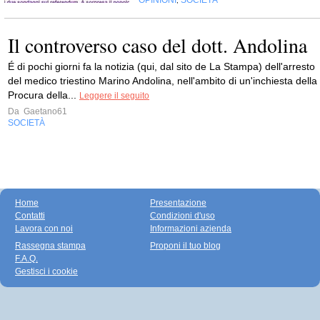
OPINIONI
SOCIETÀ
,
Il controverso caso del dott. Andolina
É di pochi giorni fa la notizia (qui, dal sito de La Stampa) dell'arresto
del medico triestino Marino Andolina, nell'ambito di un'inchiesta della
Procura della...
Leggere il seguito
Da
Gaetano61
SOCIETÀ
Home
Presentazione
Contatti
Condizioni d'uso
Lavora con noi
Informazioni azienda
Rassegna stampa
Proponi il tuo blog
F.A.Q.
Gestisci i cookie