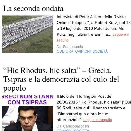
La seconda ondata
Intervista di Peter Jellen. della Rivista
Online "Telepolis", a Robert Kurz, del 18
e 19 luglio del 2010 Peter Jellen: Mr.
Kurz, negli ultimi tre anni, la...
Leggere il
seguito
Da
Francosenia
CULTURA
OPINIONI
SOCIETÀ
,
,
“Hic Rhodus, hic salta” – Grecia,
Tsipras e la democrazia col culo del
popolo
Il titolo dell’Huffington Post del
28/06/2015 “Hic Rhodus, hic salta” [“Qui
[è] Rodi, salta qui”. Il senso traslato è
“Dimostraci qua e ora le tue
affermazioni”.
Leggere il seguito
Da
Carusopascoski