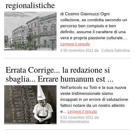
regionalistiche
di Cosimo Giannuzzi Ogni
collezione, se condotta secondo un
percorso ben compiuto e ben
definito, assume il carattere di una
vera e propria passione culturale....
Leggere il seguito
Il 30 novembre 2011 da
Cultura Salentina
Errata Corrige... la redazione si
sbaglia... Errare humanum est ...
Nell’articolo su Totò e la sua nuova
veste tridimensionale siamo
incappati in un errore di valutazione
fattoci notare da un nostro attento
e...
Leggere il seguito
Il 02 novembre 2011 da
Ilbicchierediverso