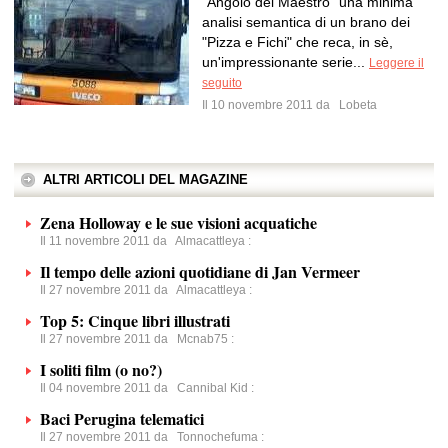
"Angolo del Maestro" una minima
analisi semantica di un brano dei
"Pizza e Fichi" che reca, in sè,
un'impressionante serie...
Leggere il
seguito
Il 10 novembre 2011 da
Lobeta
ALTRI ARTICOLI DEL MAGAZINE
Zena Holloway e le sue visioni acquatiche
Il 11 novembre 2011 da
Almacattleya
:
Il tempo delle azioni quotidiane di Jan Vermeer
Il 27 novembre 2011 da
Almacattleya
:
Top 5: Cinque libri illustrati
Il 27 novembre 2011 da
Mcnab75
:
I soliti film (o no?)
Il 04 novembre 2011 da
Cannibal Kid
:
Baci Perugina telematici
Il 27 novembre 2011 da
Tonnochefuma
: