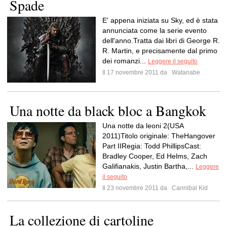
Spade
E' appena iniziata su Sky, ed è stata
annunciata come la serie evento
dell'anno.Tratta dai libri di George R.
R. Martin, e precisamente dal primo
dei romanzi...
Leggere il seguito
Il 17 novembre 2011 da
Watanabe
Una notte da black bloc a Bangkok
Una notte da leoni 2(USA
2011)Titolo originale: TheHangover
Part IIRegia: Todd PhillipsCast:
Bradley Cooper, Ed Helms, Zach
Galifianakis, Justin Bartha,...
Leggere
il seguito
Il 23 novembre 2011 da
Cannibal Kid
La collezione di cartoline