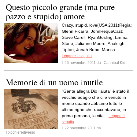
Questo piccolo grande (ma pure
pazzo e stupido) amore
Crazy, stupid, love(USA 2011)Regia:
Glenn Ficarra, JohnRequaCast:
Steve Carell, RyanGosling, Emma
Stone, Julianne Moore, Analeigh
Tipton, Jonah Bobo, Marisa...
Leggere il seguito
Il 26 novembre 2011 da
Cannibal Kid
Memorie di un uomo inutile
“Gente allegra Dio l’aiuta” è stato il
vecchio adagio che ci è venuto in
mente quando abbiamo letto le
ultime righe che raccontavano, in
prima persona, la vita...
Leggere il
seguito
Il 22 novembre 2011 da
Ilbicchierediverso