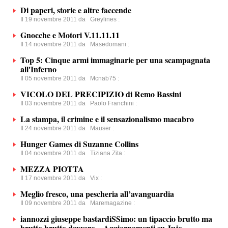
Di paperi, storie e altre faccende
Il 19 novembre 2011 da
Greylines
:
Gnocche e Motori V.11.11.11
Il 14 novembre 2011 da
Masedomani
:
Top 5: Cinque armi immaginarie per una scampagnata
all'Inferno
Il 05 novembre 2011 da
Mcnab75
:
VICOLO DEL PRECIPIZIO di Remo Bassini
Il 03 novembre 2011 da
Paolo Franchini
:
La stampa, il crimine e il sensazionalismo macabro
Il 24 novembre 2011 da
Mauser
:
Hunger Games di Suzanne Collins
Il 04 novembre 2011 da
Tiziana Zita
:
MEZZA PIOTTA
Il 17 novembre 2011 da
Vix
:
Meglio fresco, una pescheria all’avanguardia
Il 09 novembre 2011 da
Maremagazine
:
iannozzi giuseppe bastardiSSimo: un tipaccio brutto ma
brutto brutto davvero – Aggiornamenti su Jujo...