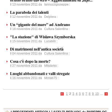
Il 13 novembre 2011 da
Iannozzigiuseppe
:
La parabola dei talenti
Il 12 novembre 2011 da
Delpiera
:
Un “gigante del mare” ad Andrano
Il 18 novembre 2011 da
Cultura Salentina
:
"La stazione" di Wislawa Szymborska
Il 15 novembre 2011 da
Lucabilli
:
Di matrimoni nell’antica società
Il 04 novembre 2011 da
Cultura Salentina
:
Cosa c'è dopo la morte?
Il 27 novembre 2011 da
Mikdarko
:
Luoghi abbandonati e valli stregate
Il 16 novembre 2011 da
Mcnab75
:
1
2
3
4
5
6
7
8
9
10
...