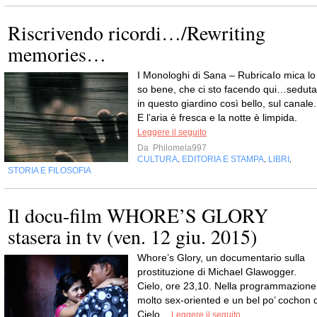
Riscrivendo ricordi…/Rewriting
memories…
I Monologhi di Sana – RubricaIo mica lo
so bene, che ci sto facendo qui…seduta
in questo giardino così bello, sul canale.
E l’aria è fresca e la notte è limpida.
Leggere il seguito
Da
Philomela997
CULTURA
EDITORIA E STAMPA
LIBRI
,
,
,
STORIA E FILOSOFIA
Il docu-film WHORE’S GLORY
stasera in tv (ven. 12 giu. 2015)
Whore’s Glory, un documentario sulla
prostituzione di Michael Glawogger.
Cielo, ore 23,10. Nella programmazione
molto sex-oriented e un bel po’ cochon d
Cielo...
Leggere il seguito