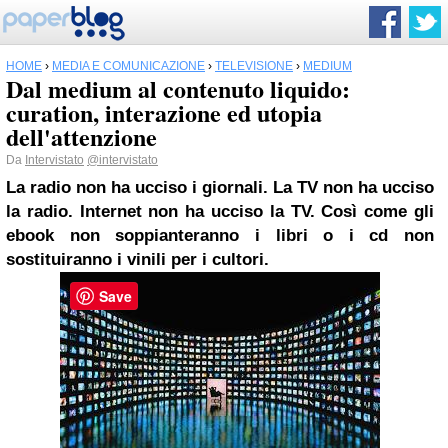
HOME
›
MEDIA E COMUNICAZIONE
›
TELEVISIONE
›
MEDIUM
Dal medium al contenuto liquido:
curation, interazione ed utopia
dell'attenzione
Da
Intervistato
@intervistato
La radio non ha ucciso i giornali. La TV non ha ucciso
la radio. Internet non ha ucciso la TV. Così come gli
ebook non soppianteranno i libri o i cd non
sostituiranno i vinili per i cultori.
Save