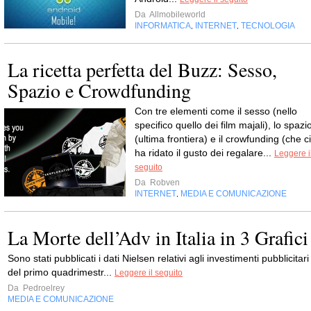
Da
Allmobileworld
INFORMATICA
INTERNET
TECNOLOGIA
,
,
La ricetta perfetta del Buzz: Sesso,
Spazio e Crowdfunding
Con tre elementi come il sesso (nello
specifico quello dei film majali), lo spazi
(ultima frontiera) e il crowfunding (che ci
ha ridato il gusto dei regalare...
Leggere i
seguito
Da
Robven
INTERNET
MEDIA E COMUNICAZIONE
,
La Morte dell’Adv in Italia in 3 Grafici
Sono stati pub­bli­cati i dati Niel­sen rela­tivi agli inve­sti­menti pub­bli­ci­tari
del primo qua­dri­me­str...
Leggere il seguito
Da
Pedroelrey
MEDIA E COMUNICAZIONE