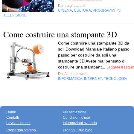
Da
Luigilocatelli
CINEMA
CULTURA
PROGRAMMI TV
,
,
,
TELEVISIONE
Come costruire una stampante 3D
Come costruire una stampante 3D da
soli Download Manuale Italiano passo
passo per costruire da soli una
stampante 3D Avete mai pensato di
costruire una stampant...
Leggere il segui
Da
Allmobileworld
INFORMATICA
INTERNET
TECNOLOGIA
,
,
Home
Presentazione
Contatti
Condizioni d'uso
Lavora con noi
Informazioni azienda
Rassegna stampa
Proponi il tuo blog