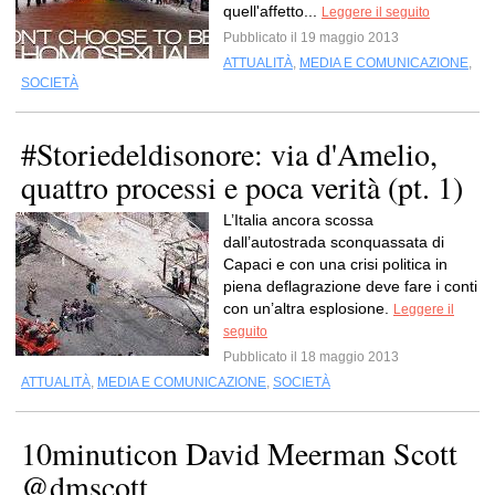
quell'affetto...
Leggere il seguito
Pubblicato il 19 maggio 2013
ATTUALITÀ
,
MEDIA E COMUNICAZIONE
,
SOCIETÀ
#Storiedeldisonore: via d'Amelio,
quattro processi e poca verità (pt. 1)
L’Italia ancora scossa
dall’autostrada sconquassata di
Capaci e con una crisi politica in
piena deflagrazione deve fare i conti
con un’altra esplosione.
Leggere il
seguito
Pubblicato il 18 maggio 2013
ATTUALITÀ
,
MEDIA E COMUNICAZIONE
,
SOCIETÀ
10minuticon David Meerman Scott
@dmscott