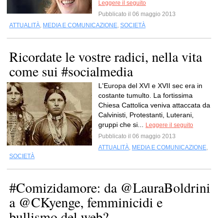
Leggere il seguito
Pubblicato il 06 maggio 2013
ATTUALITÀ
,
MEDIA E COMUNICAZIONE
,
SOCIETÀ
Ricordate le vostre radici, nella vita
come sui #socialmedia
L'Europa del XVI e XVII sec era in
costante tumulto. La fortissima
Chiesa Cattolica veniva attaccata da
Calvinisti, Protestanti, Luterani,
gruppi che si...
Leggere il seguito
Pubblicato il 06 maggio 2013
ATTUALITÀ
,
MEDIA E COMUNICAZIONE
,
SOCIETÀ
#Comizidamore: da @LauraBoldrini
a @CKyenge, femminicidi e
bullismo del web?...