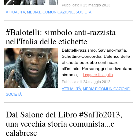
Pubblicato il 25 maggio 2013
ATTUALITÀ
,
MEDIA E COMUNICAZIONE
,
SOCIETÀ
#Balotelli: simbolo anti-razzista
nell'Italia delle etichette
Balotelli-razzismo, Saviano-mafia,
Schettino-Concordia. L’elenco delle
etichette potrebbe continuare
all’infinito. Personaggi che diventano
simbolo,...
Leggere il seguito
Pubblicato il 24 maggio 2013
ATTUALITÀ
,
MEDIA E COMUNICAZIONE
,
SOCIETÀ
Dal Salone del Libro #SalTo2013,
una vecchia storia comunista...e
calabrese