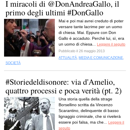
I miracoli di @DonAndreaGallo, il
primo degli ultimi #DonGallo
Mai e poi mai avrei creduto di poter
versare tante lacrime per un uomo
di chiesa. Mai. Eppure con Don
Gallo è accaduto. Perché lui, sì, era
un uomo di chiesa...
Leggere il seguito
Pubblicato il 26 maggio 2013
ATTUALITÀ
,
MEDIA E COMUNICAZIONE
,
SOCIETÀ
#Storiedeldisonore: via d'Amelio,
quattro processi e poca verità (pt. 2)
Una storia quella della strage
Borsellino scritta da Vincenzo
Scarantino, delinquente di basso
lignaggio criminale, che si rivelerà
essere poi falsa, ma che...
Leggere il
seguito