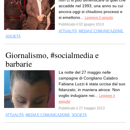
non ci si può dimenticare di quel che
accadde nel 1993, una anno su cui
ancora oggi si chiudono processi e
si emettono...
Leggere il seguito
Pubblicato il 02 giugno 2013
ATTUALITÀ
,
MEDIA E COMUNICAZIONE
,
SOCIETÀ
Giornalismo, #socialmedia e
barbarie
La notte del 27 maggio nelle
campagne di Corigliano Calabro
Fabiana Luzzi è stata uccisa dal suo
fidanzato, in maniera atroce. Non
voglio indugiare nei...
Leggere il
seguito
Pubblicato il 27 maggio 2013
ATTUALITÀ
,
MEDIA E COMUNICAZIONE
,
SOCIETÀ