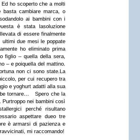
. Ed ho scoperto che a molti
te basta cambiare marca, o
ssodandolo ai bambini con i
Questa è stata lasoluzione
levata di essere finalmente
i ultimi due mesi le poppate
vamente ho eliminato prima
figlio – quella della sera,
o – e poiquella del mattino.
fortuna non ci sono state.La
piccolo, per cui recupero tra
gio e yoghurt adatti alla sua
ebbe tornare…
Spero che la
. Purtroppo nei bambini così
tallergici perché risultano
essario aspettare dueo tre
ore è armarsi di pazienza e
 ravvicinati, mi raccomando!