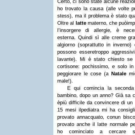
Certo, ci sono state alcune reazio
ho trovato la causa (alle volte 
stess), ma il problema è stato qu
Oltre al
latte
materno, che puòimpe
l’insorgere di allergie, è neces
esterna. Quindi sì alle creme gra
algiorno (soprattutto in inverno)
possono esseretroppo aggressiv
lavante). Mi è stato chiesto s
cortisone: pochissimo, e solo in 
peggiorare le cose (a
Natale
mio
male!).
E qui comincia la seconda
bambino, dopo un anno? Già sa co
èpiù difficile da convincere di un
15 mesi ilpediatra mi ha consiglia
provato annacquato, conun bisco
provato anche il latte normale pe
ho cominciato a cercare s