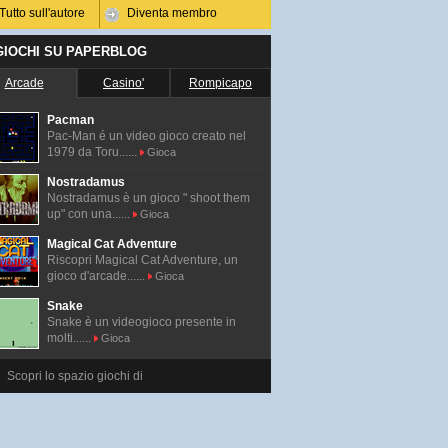
Tutto sull'autore
Diventa membro
 GIOCHI SU PAPERBLOG
Arcade
Casino'
Rompicapo
Pacman
Pac-Man é un video gioco creato nel
1979 da Toru......
Gioca
Nostradamus
Nostradamus è un gioco " shoot them
up" con una......
Gioca
Magical Cat Adventure
Riscopri Magical Cat Adventure, un
gioco d'arcade......
Gioca
Snake
Snake è un videogioco presente in
molti......
Gioca
Scopri lo spazio giochi di