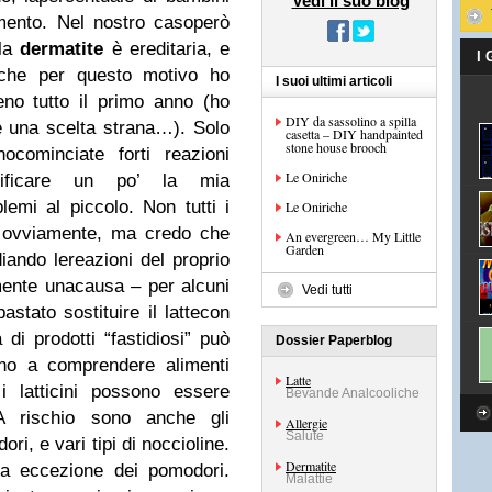
Vedi il suo blog
ento. Nel nostro casoperò
 la
dermatite
è ereditaria, e
I
che per questo motivo ho
I suoi ultimi articoli
meno tutto il primo anno (ho
DIY da sassolino a spilla
e una scelta strana…). Solo
casetta – DIY handpainted
stone house brooch
ocominciate forti reazioni
Le Oniriche
ificare un po’ la mia
emi al piccolo. Non tutti i
Le Oniriche
i ovviamente, ma credo che
An evergreen… My Little
Garden
ando lereazioni del proprio
amente unacausa – per alcuni
Vedi tutti
astato sostituire il lattecon
 di prodotti “fastidiosi” può
Dossier Paperblog
fino a comprendere alimenti
Latte
i latticini possono essere
Bevande Analcooliche
A rischio sono anche gli
Allergie
Salute
i, e vari tipi di noccioline.
Dermatite
 a eccezione dei pomodori.
Malattie