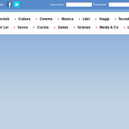
 su
Username
Password
ocietà
Cultura
Cinema
Musica
Libri
Viaggi
Tecnol
er Lei
Sesso
Cucina
Salute
Scienze
Media & Co