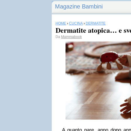
Magazine Bambini
HOME
›
CUCINA
›
DERMATITE
Dermatite atopica… e sv
Da
Mammabook
A quanto pare, anno dopo anno