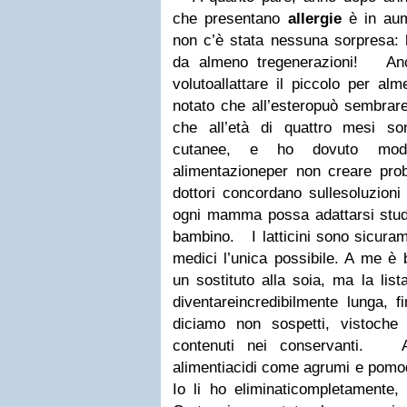
che presentano
allergie
è in aum
non c’è stata nessuna sorpresa:
da almeno tregenerazioni!
An
volutoallattare il piccolo per al
notato che all’esteropuò sembrar
che all’età di quattro mesi son
cutanee, e ho dovuto mod
alimentazioneper non creare probl
dottori concordano sullesoluzion
ogni mamma possa adattarsi studi
bambino.
I latticini sono sicur
medici l’unica possibile. A me è b
un sostituto alla soia, ma la lista
diventareincredibilmente lunga, 
diciamo non sospetti, vistoche 
contenuti nei conservanti.
alimentiacidi come agrumi e pomodor
Io li ho eliminaticompletamente,