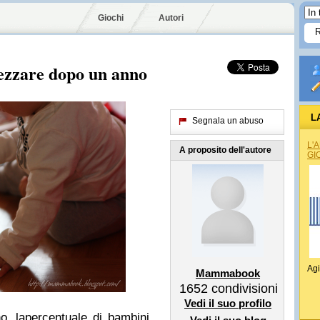
Giochi
Autori
ezzare dopo un anno
L
Segnala un abuso
L'
A proposito dell'autore
GI
Agi
Mammabook
1652
condivisioni
Vedi il suo profilo
, lapercentuale di bambini