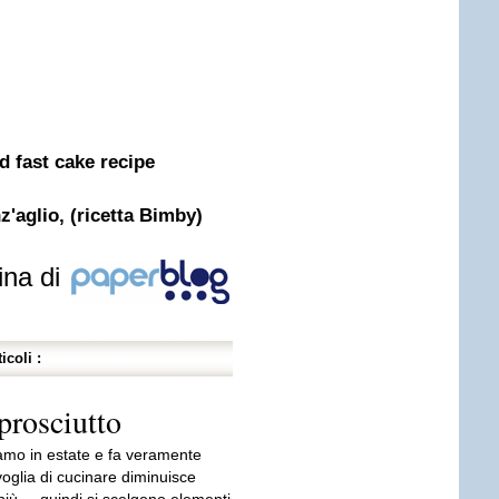
nd fast cake recipe
z'aglio, (ricetta Bimby)
ina di
icoli :
prosciutto
amo in estate e fa veramente
voglia di cucinare diminuisce