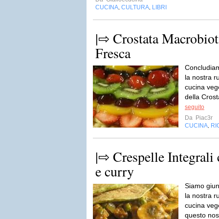
CUCINA
CULTURA
LIBRI
,
,
|⇨ Crostata Macrobioti
Fresca
Concludiam
la nostra r
cucina veg
della Crost
seguito
Da
Piac3r
CUCINA
RI
,
|⇨ Crespelle Integrali 
e curry
Siamo giun
la nostra r
cucina veg
questo nos