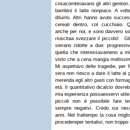
cosacombinavano gli altri genitori
bambini il latte nonpiace. A vol
diluirlo. Altri hanno avuto succe
cereali dentro, col cucchiaio. 
anche per noi, e sono davvero sol
riuscitaa svezzare il piccolo!
Gl
sierano ridotte a due: progressi
quella che interessavameno a mio 
visto che a cena mangia moltissim
Mi aspettavo delle tragedie, per 
sera non riesco a dare il latte al 
merenda egli altri pasti con formag
età. Il quantitativo dicalcio dovr
mia esperienza possaesservi utile
piccoli non è possibile fare tes
sempre negativi. Credo sia nec
anni. Nel frattempo la cosa migli
procedereper tentativi, non troppo