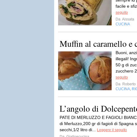
sempre id p
facile e sf
seguito
Da
Aissata
CUCINA
Muffin al caramello e 
Buoni, anzi
illegali! In
50 g di zuc
zucchero 2
seguito
Da
Roberto 
CUCINA
RI
,
L’angolo di Dolcepent
PATE DI MERLUZZO E FAGIOLI BIANCHI p
di Merluzzo,200 gr di fagioli di Spagna 
secchi,1/2 litro di...
Leggere il seguito
Da
Gialloecucina