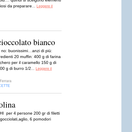
iù.... quindi si scelgono elementi
iziosi da preparare...
Leggere il
cioccolato bianco
 no: buonissimi…anzi di più:
gredienti 20 muffin: 400 g di farina
chero per il caramello 150 g di
00 g di burro 1/2...
Leggere il
Ferrara
CETTE
olina
er 4 persone 200 gr di filetti
sgocciolati,aglio, 6 pomodori