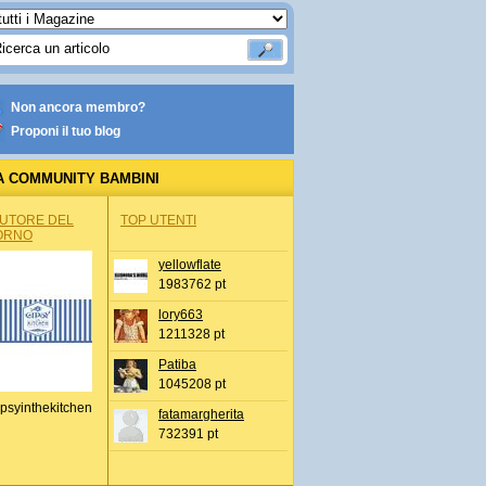
Non ancora membro?
Proponi il tuo blog
A COMMUNITY BAMBINI
AUTORE DEL
TOP UTENTI
ORNO
yellowflate
1983762 pt
lory663
1211328 pt
Patiba
1045208 pt
psyinthekitchen
fatamargherita
732391 pt