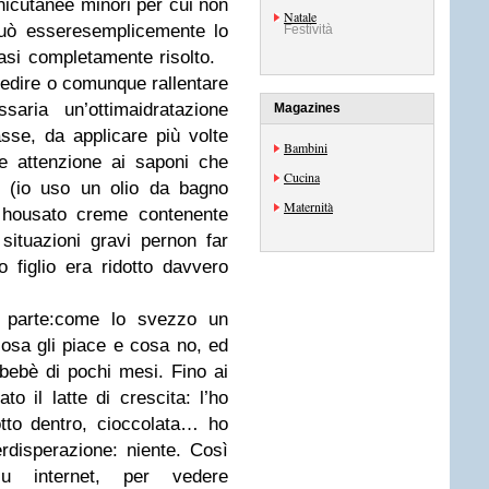
nicutanee minori per cui non
Natale
può esseresemplicemente lo
Festività
asi completamente risolto.
dire o comunque rallentare
saria un’ottimaidratazione
Magazines
sse, da applicare più volte
Bambini
 e attenzione ai saponi che
Cucina
i (io uso un olio da bagno
Maternità
e housato creme contenente
situazioni gravi pernon far
 figlio era ridotto davvero
 parte:come lo svezzo un
sa gli piace e cosa no, ed
 bebè di pochi mesi. Fino ai
to il latte di crescita: l’ho
tto dentro, cioccolata… ho
rdisperazione: niente. Così
u internet, per vedere