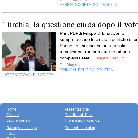
AFRICA
SOCIETÀ
SOLIDARIETÀ
,
,
Turchia, la questione curda dopo il vot
Print PDFdi Filippo UrbinatiCome
sempre accade le elezioni politiche di u
Paese non si giocano su una sola
tematica ma ruotano attorno ad una
complessa rete...
Leggere il seguito
Da
Bloglobal
OPINIONI
POLITICA
POLITICA
,
,
INTERNAZIONALE
SOCIETÀ
,
Home
Presentazione
Contatti
Condizioni d'uso
Lavora con noi
Informazioni azienda
Rassegna stampa
Proponi il tuo blog
F.A.Q.