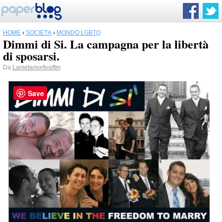
HOME
›
SOCIETÀ
›
MONDO LGBTQ
Dimmi di Si. La campagna per la libertà
di sposarsi.
Da
Lametamorfosiftm
Save