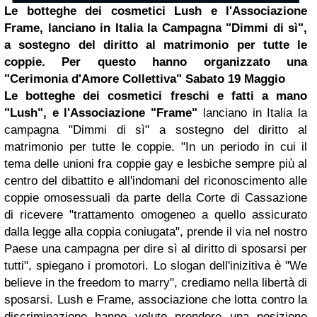
Le botteghe dei cosmetici
Lush
e l'Associazione
Frame, lanciano in Italia la Campagna "Dimmi di sì",
a sostegno del diritto al matrimonio per tutte le
coppie. Per questo hanno organizzato una
"Cerimonia d'Amore Collettiva" Sabato 19 Maggio
Le botteghe dei cosmetici freschi e fatti a mano
"Lush", e l'Associazione "Frame"
lanciano in Italia la
campagna "Dimmi di sì" a sostegno del diritto al
matrimonio per tutte le coppie. "In un periodo in cui il
tema delle unioni fra coppie gay e lesbiche sempre più al
centro del dibattito e all'indomani del riconoscimento alle
coppie omosessuali da parte della Corte di Cassazione
di ricevere "trattamento omogeneo a quello assicurato
dalla legge alla coppia coniugata", prende il via nel nostro
Paese una campagna per dire sì al diritto di sposarsi per
tutti", spiegano i promotori. Lo slogan dell'inizitiva è "We
believe in the freedom to marry", crediamo nella libertà di
sposarsi. Lush e Frame, associazione che lotta contro la
discriminazione hanno voluto prendere una posizione