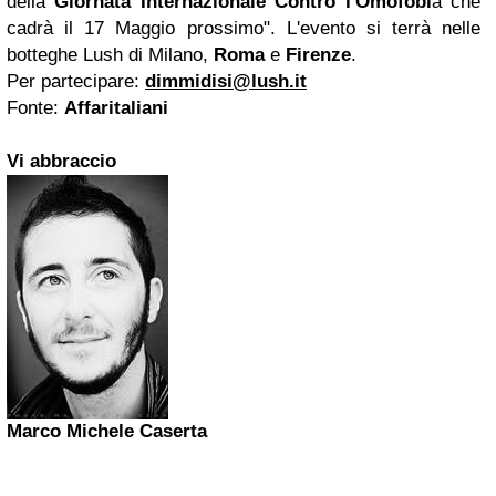
della
Giornata Internazionale Contro l'Omofobi
a che
cadrà il 17 Maggio prossimo". L'evento si terrà nelle
botteghe Lush di Milano,
Roma
e
Firenze
.
Per partecipare:
dimmidisi@lush.it
Fonte:
Affaritaliani
Vi abbraccio
Marco Michele Caserta