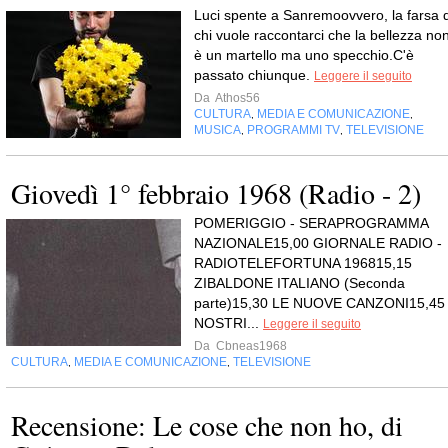
Luci spente a Sanremoovvero, la farsa d
chi vuole raccontarci che la bellezza no
è un martello ma uno specchio.C'è
passato chiunque.
Leggere il seguito
Da
Athos56
CULTURA
MEDIA E COMUNICAZIONE
,
,
MUSICA
PROGRAMMI TV
TELEVISIONE
,
,
Giovedì 1° febbraio 1968 (Radio - 2)
POMERIGGIO - SERAPROGRAMMA
NAZIONALE15,00 GIORNALE RADIO -
RADIOTELEFORTUNA 196815,15
ZIBALDONE ITALIANO (Seconda
parte)15,30 LE NUOVE CANZONI15,45 
NOSTRI...
Leggere il seguito
Da
Cbneas1968
CULTURA
MEDIA E COMUNICAZIONE
TELEVISIONE
,
,
Recensione: Le cose che non ho, di