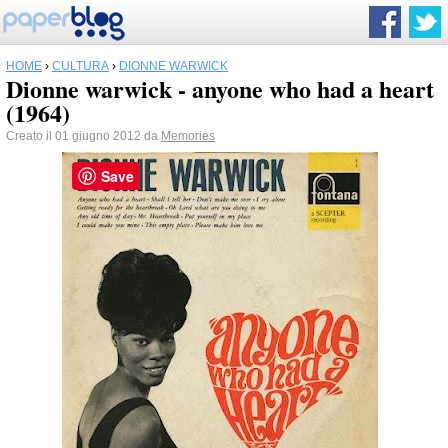
HOME
›
CULTURA
›
DIONNE WARWICK
Dionne warwick - anyone who had a heart
(1964)
Creato il 01 giugno 2012 da
Memories
Save