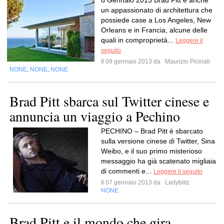
8 Gennaio 2013 Brad Pitt è anche
un appassionato di architettura che
possiede case a Los Angeles, New
Orleans e in Francia, alcune delle
quali in comproprietà...
Leggere il
seguito
Il 09 gennaio 2013 da
Maurizio Picinali
NONE
NONE
NONE
,
,
Brad Pitt sbarca sul Twitter cinese e
annuncia un viaggio a Pechino
PECHINO – Brad Pitt è sbarcato
sulla versione cinese di Twitter, Sina
Weibo, e il suo primo misterioso
messaggio ha già scatenato migliaia
di commenti e...
Leggere il seguito
Il 07 gennaio 2013 da
Ladyblitz
NONE
Brad Pitt e il mondo che gira