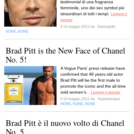
testimonial di una fragranza
femminile, uno dei sex symbol più
straordinari di tutti i tempi.
Leggere il
seguito
Il 10 maggio 2012 da
Darioujetto
NONE
NONE
,
Brad Pitt is the New Face of Chanel
No. 5!
A Vogue Paris' press release have
confirmed that 48 years-old actor
Brad Pitt will be the first male to
promote the iconic and the all time
sold women's...
Leggere il seguito
Il 10 maggio 2012 da
Fashionestasi
NONE
NONE
NONE
,
,
Brad Pitt è il nuovo volto di Chanel
No. 5