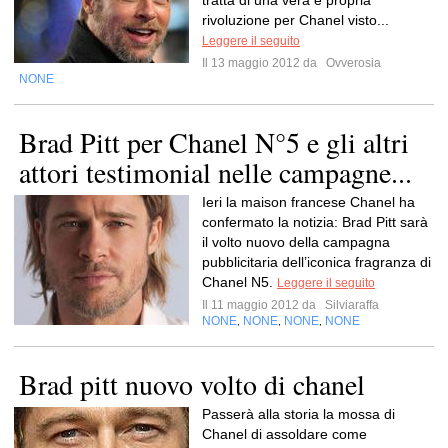
tratta di una vera e propria
rivoluzione per Chanel visto...
Leggere il seguito
Il 13 maggio 2012 da
Ovverosia
NONE
Brad Pitt per Chanel N°5 e gli altri
attori testimonial nelle campagne...
Ieri la maison francese Chanel ha
confermato la notizia: Brad Pitt sarà
il volto nuovo della campagna
pubblicitaria dell’iconica fragranza di
Chanel N5.
Leggere il seguito
Il 11 maggio 2012 da
Silviaraffa
NONE
NONE
NONE
NONE
,
,
,
Brad pitt nuovo volto di chanel
Passerà alla storia la mossa di
Chanel di assoldare come