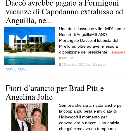
Daccò avrebbe pagato a Formigoni
vacanze di Capodanno extralusso ad
Anguilla, ne...
Una delle lussuose ville dell'Altamer
Resort di AnguillaMILANO -
Pierangelo Daccò, il lobbista del
Pirellone, oltre ad aver messo a
diposizione del presidente...
Leggere
il seguito
Il 20 aprile 2012 da
Samalos
NONE
NONE
,
Fiori d’arancio per Brad Pitt e
Angelina Jolie
Sembra che sia arrivato anche per
la coppia più bella e invidiata di
Hollywood il momento per
convogliare a nozze. Una notizia
che già circolava da tempo ma...