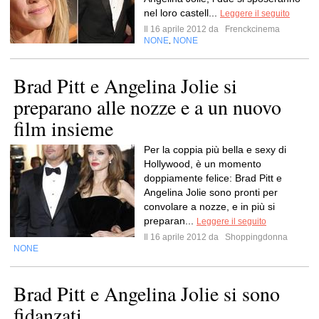
nel loro castell...
Leggere il seguito
Il 16 aprile 2012 da
Frenckcinema
NONE
NONE
,
Brad Pitt e Angelina Jolie si
preparano alle nozze e a un nuovo
film insieme
Per la coppia più bella e sexy di
Hollywood, è un momento
doppiamente felice: Brad Pitt e
Angelina Jolie sono pronti per
convolare a nozze, e in più si
preparan...
Leggere il seguito
Il 16 aprile 2012 da
Shoppingdonna
NONE
Brad Pitt e Angelina Jolie si sono
fidanzati