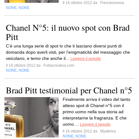
Il 16 ottobre 2012 da
Frenckcinema
NONE
NONE
,
Chanel N°5: il nuovo spot con Brad
Pitt
C’é una lunga serie di spot tv che ti lasciano diversi punti di
domanda dopo averli visti, per l’enigmaticità del messaggio che
veicolano, e temo che anche il...
Leggere il seguito
Il 16 ottobre 2012 da
Folliacreativa.com
NONE
NONE
,
Brad Pitt testimonial per Chanel n°5
Finalmente arriva il video del tanto
atteso spot di Chanel n°5 con il
primo uomo nella sua storia ad
interpretarne la fragranza. E che
uomo....
Leggere il seguito
Il 16 ottobre 2012 da
Mysterics
NONE
NONE
,