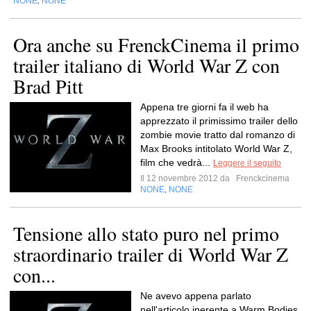
NONE
NONE
,
Ora anche su FrenckCinema il primo
trailer italiano di World War Z con
Brad Pitt
Appena tre giorni fa il web ha
apprezzato il primissimo trailer dello
zombie movie tratto dal romanzo di
Max Brooks intitolato World War Z,
film che vedrà...
Leggere il seguito
Il 12 novembre 2012 da
Frenckcinema
NONE
NONE
,
Tensione allo stato puro nel primo
straordinario trailer di World War Z
con...
Ne avevo appena parlato
nell'articolo inerente a Warm Bodies,