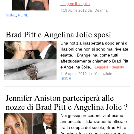
Leggere il seguito
Il 19 aprile 2012 da
Deanna
NONE
NONE
,
Brad Pitt e Angelina Jolie sposi
Una notizia inaspettata dopo anni di
illazioni che non si sono mai rivelate
esatte. I Brangelina, come tutti
affettuosamente chiamano Brad Pitt
e Angelina Jolie...
Leggere il seguito
Il 16 aprile 2012 da
Yellowflate
NONE
Jennifer Aniston parteciperà alle
nozze di Brad Pitt e Angelina Jolie ?
Nei gossip precedenti vi abbiamo
annunciato il fidanzamento ufficiale
tra la coppia del secolo, Brad Pitt e
Angelina Jolie, i due si sposeranno