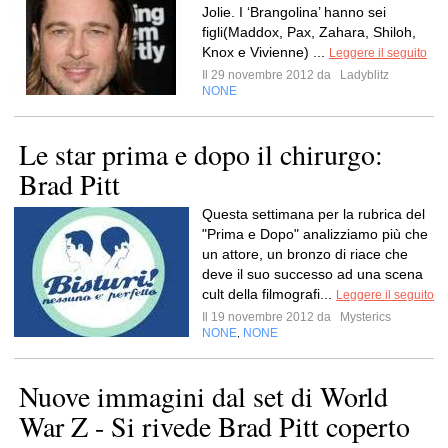
Jolie. I ‘Brangolina’ hanno sei
figli(Maddox, Pax, Zahara, Shiloh,
Knox e Vivienne) ...
Leggere il seguito
Il 29 novembre 2012 da
Ladyblitz
NONE
Le star prima e dopo il chirurgo:
Brad Pitt
Questa settimana per la rubrica del
"Prima e Dopo" analizziamo più che
un attore, un bronzo di riace che
deve il suo successo ad una scena
cult della filmografi...
Leggere il seguito
Il 19 novembre 2012 da
Mysterics
NONE
NONE
,
Nuove immagini dal set di World
War Z - Si rivede Brad Pitt coperto