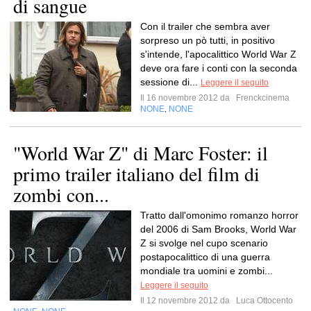
di sangue
Con il trailer che sembra aver
sorpreso un pò tutti, in positivo
s'intende, l'apocalittico World War Z
deve ora fare i conti con la seconda
sessione di...
Leggere il seguito
Il 16 novembre 2012 da
Frenckcinema
NONE
NONE
,
"World War Z" di Marc Foster: il
primo trailer italiano del film di
zombi con...
Tratto dall'omonimo romanzo horror
del 2006 di Sam Brooks, World War
Z si svolge nel cupo scenario
postapocalittico di una guerra
mondiale tra uomini e zombi...
Leggere il seguito
Il 12 novembre 2012 da
Luca Ottocento