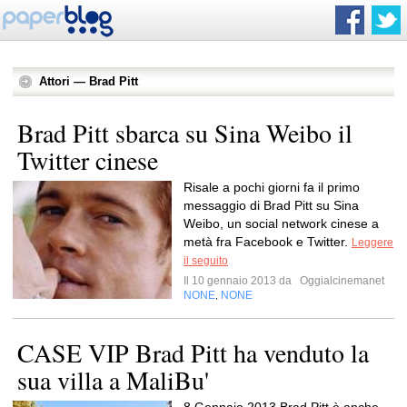
Attori — Brad Pitt
Brad Pitt sbarca su Sina Weibo il
Twitter cinese
Risale a pochi giorni fa il primo
messaggio di Brad Pitt su Sina
Weibo, un social network cinese a
metà fra Facebook e Twitter.
Leggere
il seguito
Il 10 gennaio 2013 da
Oggialcinemanet
NONE
NONE
,
CASE VIP Brad Pitt ha venduto la
sua villa a MaliBu'