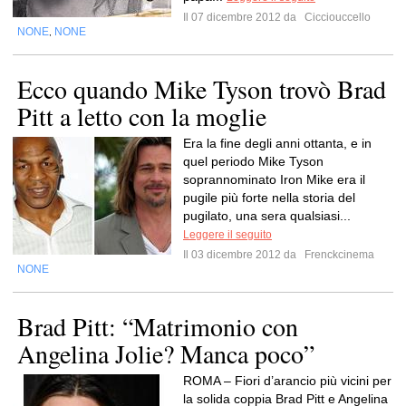
Il 07 dicembre 2012 da
Cicciouccello
NONE
NONE
,
Ecco quando Mike Tyson trovò Brad
Pitt a letto con la moglie
Era la fine degli anni ottanta, e in
quel periodo Mike Tyson
soprannominato Iron Mike era il
pugile più forte nella storia del
pugilato, una sera qualsiasi...
Leggere il seguito
Il 03 dicembre 2012 da
Frenckcinema
NONE
Brad Pitt: “Matrimonio con
Angelina Jolie? Manca poco”
ROMA – Fiori d’arancio più vicini per
la solida coppia Brad Pitt e Angelina