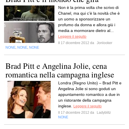
Non è la prima volta che scrivo di
Chanel, ma qui c’è la novità che è
un uomo a sponsorizzare un
profumo da donna e allora giù i
media a mormorare dietro al...
Leggere il seguito
Il 17 dicembre 2012 da
Jonlooker
NONE
NONE
NONE
,
,
Brad Pitt e Angelina Jolie, cena
romantica nella campagna inglese
Londra (Regno Unito) – Brad Pitt e
Angelina Jolie si sono goduti un
appuntamento romantico a due in
un ristorante della campagna
inglese.
Leggere il seguito
Il 17 dicembre 2012 da
Ladyblitz
NONE