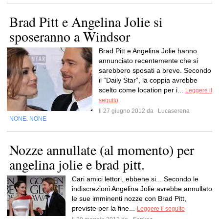
Brad Pitt e Angelina Jolie si
sposeranno a Windsor
Brad Pitt e Angelina Jolie hanno
annunciato recentemente che si
sarebbero sposati a breve. Secondo
il “Daily Star”, la coppia avrebbe
scelto come location per i...
Leggere il
seguito
Il 27 giugno 2012 da
Lucaserena
NONE
NONE
,
Nozze annullate (al momento) per
angelina jolie e brad pitt.
Cari amici lettori, ebbene si... Secondo le
indiscrezioni Angelina Jolie avrebbe annullato
le sue imminenti nozze con Brad Pitt,
previste per la fine...
Leggere il seguito