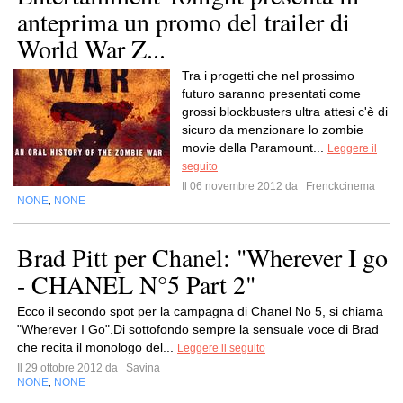
anteprima un promo del trailer di
World War Z...
Tra i progetti che nel prossimo
futuro saranno presentati come
grossi blockbusters ultra attesi c'è di
sicuro da menzionare lo zombie
movie della Paramount...
Leggere il
seguito
Il 06 novembre 2012 da
Frenckcinema
NONE
NONE
,
Brad Pitt per Chanel: "Wherever I go
- CHANEL N°5 Part 2"
Ecco il secondo spot per la campagna di Chanel No 5, si chiama
"Wherever I Go".Di sottofondo sempre la sensuale voce di Brad
che recita il monologo del...
Leggere il seguito
Il 29 ottobre 2012 da
Savina
NONE
NONE
,