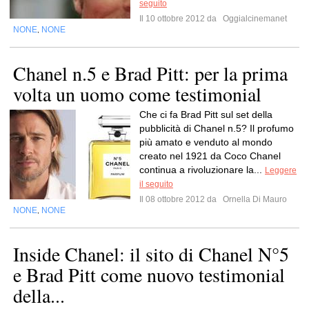
seguito
Il 10 ottobre 2012 da
Oggialcinemanet
NONE
NONE
,
Chanel n.5 e Brad Pitt: per la prima
volta un uomo come testimonial
Che ci fa Brad Pitt sul set della
pubblicità di Chanel n.5? Il profumo
più amato e venduto al mondo
creato nel 1921 da Coco Chanel
continua a rivoluzionare la...
Leggere
il seguito
Il 08 ottobre 2012 da
Ornella Di Mauro
NONE
NONE
,
Inside Chanel: il sito di Chanel N°5
e Brad Pitt come nuovo testimonial
della...