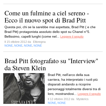
Come un fulmine a ciel sereno -
Ecco il nuovo spot di Brad Pitt
Questa poi, chi se la sarebbe mai aspettata, Brad Pitt ( e che
Brad Pitt) protagonista assoluto dello spot su Chanel n°5.
Bellissimo, capelli lunghi (come nel...
Leggere il seguito
Il 15 ottobre 2012 da
Ettoregna
NONE
NONE
NONE
NONE
,
,
,
Brad Pitt fotografato su "Interview"
da Steven Klein
Brad Pitt, nell'arco della sua
carriera, ha interpretato i ruoli più
disparati andando a ricoprire
personaggi totalmente diversi tra di
loro, mostrandosi...
Leggere il seguito
Il 12 ottobre 2012 da
Mysterics
NONE
NONE
,