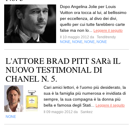
Dopo Angelina Jolie per Louis
Vuitton ora tocca al lui, al bellissimo
per eccellenza, al divo dei divi,
quello per cui tutte farebbero carte
false ma non lo...
Leggere il seguito
Il 10 maggio 2012 da
Tenditrendy
NONE
NONE
NONE
NONE
,
,
,
L'ATTORE BRAD PITT SARà IL
NUOVO TESTIMONIAL DI
CHANEL N. 5.
Cari amici lettori, è l'uomo più desiderato, la
sua è la famiglia più numerosa e invidiata di
sempre, la sua compagna è la donna più
bella e famosa degli Stati...
Leggere il seguito
Il 09 maggio 2012 da
Sankez
NONE