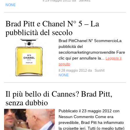
Il 29 maggio 2012 da
Sankez
NONE
Brad Pitt e Chanel N° 5 – La
pubblicità del secolo
Brad PittChanel N° 5commercioLa
pubblicità del
secolomarketingrumorsvendite Fare
clic qui per annullare la...
Leggere il
seguito
Il 28 maggio 2012 da
Sushit
NONE
Il più bello di Cannes? Brad Pitt,
senza dubbio
Pubblicato il 23 maggio 2012 con
Nessun Commento Come era
prevedibile, Brad Pitt ha infiammato
la croisette ieri. Tutti (o meglio tutte)