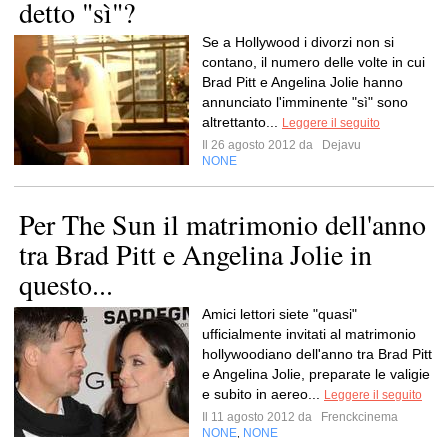
detto "sì"?
Se a Hollywood i divorzi non si
contano, il numero delle volte in cui
Brad Pitt e Angelina Jolie hanno
annunciato l'imminente "sì" sono
altrettanto...
Leggere il seguito
Il 26 agosto 2012 da
Dejavu
NONE
Per The Sun il matrimonio dell'anno
tra Brad Pitt e Angelina Jolie in
questo...
Amici lettori siete "quasi"
ufficialmente invitati al matrimonio
hollywoodiano dell'anno tra Brad Pitt
e Angelina Jolie, preparate le valigie
e subito in aereo...
Leggere il seguito
Il 11 agosto 2012 da
Frenckcinema
NONE
NONE
,