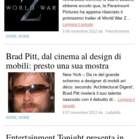
ebbene eccolo qua, la Paramount
Pictures ha appena rilasciato il
primissimo trailer di World War Z...
Leggere il seguito
Il 09 novembre 2012 da
Frenckcinema
NONE
NONE
,
Brad Pitt, dal cinema al design di
mobili: presto una sua mostra
New York – Da re del grande
schermo a designer di mobili art
déco: secondo ‘Architectural Digest’,
Brad Pitt rivelerà il suo talento
nascosto con il debutto di...
Leggere il
seguito
Il 07 novembre 2012 da
Ladyblitz
NONE
NONE
,
Entertainment Tonight presenta in