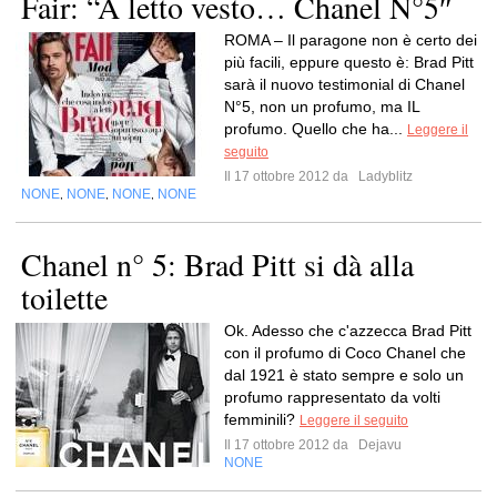
Fair: “A letto vesto… Chanel N°5″
ROMA – Il paragone non è certo dei
più facili, eppure questo è: Brad Pitt
sarà il nuovo testimonial di Chanel
N°5, non un profumo, ma IL
profumo. Quello che ha...
Leggere il
seguito
Il 17 ottobre 2012 da
Ladyblitz
NONE
NONE
NONE
NONE
,
,
,
Chanel n° 5: Brad Pitt si dà alla
toilette
Ok. Adesso che c'azzecca Brad Pitt
con il profumo di Coco Chanel che
dal 1921 è stato sempre e solo un
profumo rappresentato da volti
femminili?
Leggere il seguito
Il 17 ottobre 2012 da
Dejavu
NONE