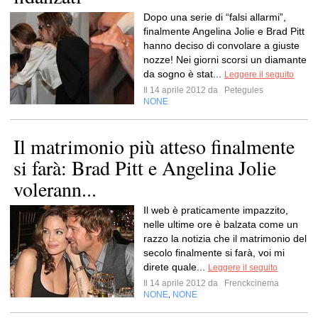
Dopo una serie di “falsi allarmi”,
finalmente Angelina Jolie e Brad Pitt
hanno deciso di convolare a giuste
nozze! Nei giorni scorsi un diamante
da sogno è stat...
Leggere il seguito
Il 14 aprile 2012 da
Petegules
NONE
Il matrimonio più atteso finalmente
si farà: Brad Pitt e Angelina Jolie
volerann...
Il web è praticamente impazzito,
nelle ultime ore è balzata come un
razzo la notizia che il matrimonio del
secolo finalmente si farà, voi mi
direte quale...
Leggere il seguito
Il 14 aprile 2012 da
Frenckcinema
NONE
NONE
,