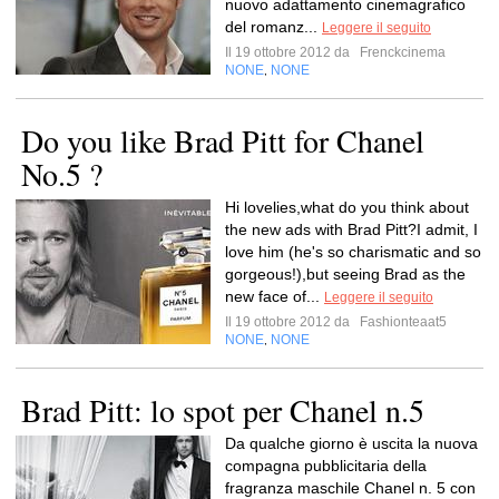
nuovo adattamento cinemagrafico
del romanz...
Leggere il seguito
Il 19 ottobre 2012 da
Frenckcinema
NONE
NONE
,
Do you like Brad Pitt for Chanel
No.5 ?
Hi lovelies,what do you think about
the new ads with Brad Pitt?I admit, I
love him (he's so charismatic and so
gorgeous!),but seeing Brad as the
new face of...
Leggere il seguito
Il 19 ottobre 2012 da
Fashionteaat5
NONE
NONE
,
Brad Pitt: lo spot per Chanel n.5
Da qualche giorno è uscita la nuova
compagna pubblicitaria della
fragranza maschile Chanel n. 5 con