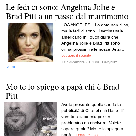
Le fedi ci sono: Angelina Jolie e
Brad Pitt a un passo dal matrimonio
LOA ANGELES – La data non si sa,
ma le fedi ci sono. Il settimanale
americano In Touch giura che
Angelina Jolie e Brad Pitt sono
ormai prossimi alle nozze. Anzi...
Leggere il seguito
Il 07 dicembre 2012 da
Ladyblitz
NONE
Mo te lo spiego a papà chi è Brad
Pitt
Avete presente quello che fa la
pubblicità di Chanel n°5 Bene. E'
venuto a casa mia per un
problemino da risolvere. Volete
sapere quale? Mo te lo spiego a
papà...
Leggere il seguito