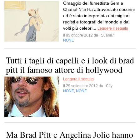
Omaggio del fumettista Sem a
Chanel N°5 Ha attraversato decenni
ed è stata interpretata dai migliori
registi e fotografi del mondo e dai
volti più celebri...
Leggere il seguito
Il 05 ottobre 2012 da
Suami7
NONE
Tutti i tagli di capelli e i look di brad
pitt il famoso attore di hollywood
Leggere il seguito
Il 29 settembre 2012 da
Cily
NONE
NONE
,
Ma Brad Pitt e Angelina Jolie hanno