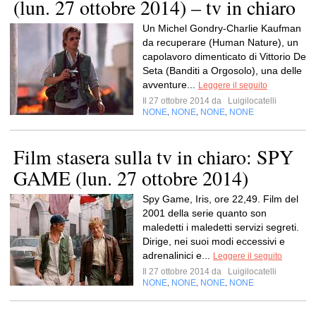
(lun. 27 ottobre 2014) – tv in chiaro
Un Michel Gondry-Charlie Kaufman
da recuperare (Human Nature), un
capolavoro dimenticato di Vittorio De
Seta (Banditi a Orgosolo), una delle
avventure...
Leggere il seguito
Il 27 ottobre 2014 da
Luigilocatelli
NONE
NONE
NONE
NONE
,
,
,
Film stasera sulla tv in chiaro: SPY
GAME (lun. 27 ottobre 2014)
Spy Game, Iris, ore 22,49. Film del
2001 della serie quanto son
maledetti i maledetti servizi segreti.
Dirige, nei suoi modi eccessivi e
adrenalinici e...
Leggere il seguito
Il 27 ottobre 2014 da
Luigilocatelli
NONE
NONE
NONE
NONE
,
,
,