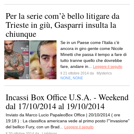
Per la serie com’è bello litigare da
Trieste in giù, Gasparri insulta la
chiunque
Se in un Paese come l’Italia c’è
ancora in giro gente come Nicole
Minetti che passa il tempo a fare di
tutto tranne quello che dovrebbe
fare, andare in...
Leggere il seguito
Il 21 ottobre 2014 da
Mysterics
NONE
NONE
,
Incassi Box Office U.S.A. - Weekend
dal 17/10/2014 al 19/10/2014
Inviato da Marco Lucio PapaleoBox Office | 20/10/2014 ( ore
19:18 ) : La classifica americana vede al primo posto l'"invasione"
del bellico Fury, con un Brad...
Leggere il seguito
Il 20 ottobre 2014 da
Lightman