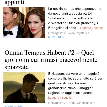
appunti
La notizia bomba che aspettavamo
da nove anni a questa parte!
Squillino le trombe, rullino i tamburi
e sventolino i tricolori (francesi), i
Brangelina si sono...
Leggere il seguito
Il 29 agosto 2014 da
Mysterics
NONE
NONE
,
Omnia Tempus Habent #2 – Quel
giorno in cui rimasi piacevolmente
spiazzata
E’ risaputo: scrivere un omaggio è
sempre difficile, soprattutto se è per
qualcuno di cui si ha una
grandissima stima. A maggior
ragione se oggi ricorre anche i...
Leggere il seguito
Il 28 agosto 2014 da
Cinemalovers
NONE
NONE
,