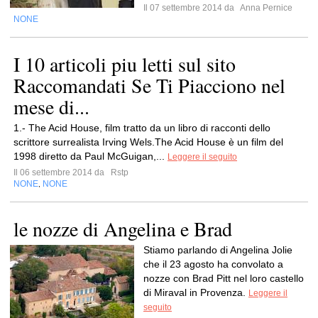
Il 07 settembre 2014 da
Anna Pernice
NONE
I 10 articoli piu letti sul sito
Raccomandati Se Ti Piacciono nel
mese di...
1.- The Acid House, film tratto da un libro di racconti dello
scrittore surrealista Irving Wels.The Acid House è un film del
1998 diretto da Paul McGuigan,...
Leggere il seguito
Il 06 settembre 2014 da
Rstp
NONE
NONE
,
le nozze di Angelina e Brad
Stiamo parlando di Angelina Jolie
che il 23 agosto ha convolato a
nozze con Brad Pitt nel loro castello
di Miraval in Provenza.
Leggere il
seguito