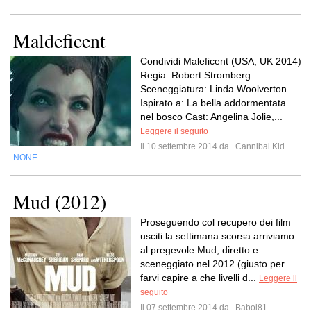
Maldeficent
Condividi Maleficent (USA, UK 2014)
Regia: Robert Stromberg
Sceneggiatura: Linda Woolverton
Ispirato a: La bella addormentata
nel bosco Cast: Angelina Jolie,...
Leggere il seguito
Il 10 settembre 2014 da
Cannibal Kid
NONE
Mud (2012)
Proseguendo col recupero dei film
usciti la settimana scorsa arriviamo
al pregevole Mud, diretto e
sceneggiato nel 2012 (giusto per
farvi capire a che livelli d...
Leggere il
seguito
Il 07 settembre 2014 da
Babol81