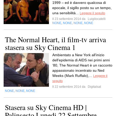
1999 – ed è davvero qualcosa di
epocale, il sigillo posto su un tempo,
una sensibilità...
Leggere il seguito
Il 23 settembre 2014 da
Luigilocatelli
NONE
NONE
NONE
NONE
,
,
,
The Normal Heart, il film-tv arriva
stasera su Sky Cinema 1
Ambientato a New York all'inizio
dell'epidemia di AIDS nei primi anni
‘80, The Normal Heart è un racconto
appassionato incentrato su Ned
Weeks (Mark Ruffalo),...
Leggere il
seguito
Il 22 settembre 2014 da
Digitalsat
NONE
NONE
NONE
,
,
Stasera su Sky Cinema HD |
Palinsesto Lunedi 22 Settembre