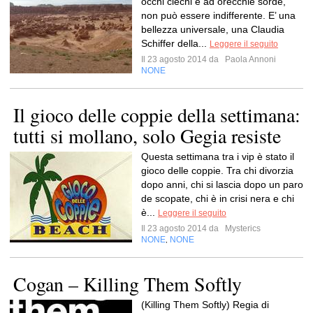
occhi ciechi e ad orecchie sorde,
non può essere indifferente. E’ una
bellezza universale, una Claudia
Schiffer della...
Leggere il seguito
Il 23 agosto 2014 da
Paola Annoni
NONE
Il gioco delle coppie della settimana:
tutti si mollano, solo Gegia resiste
Questa settimana tra i vip è stato il
gioco delle coppie. Tra chi divorzia
dopo anni, chi si lascia dopo un paro
de scopate, chi è in crisi nera e chi
è...
Leggere il seguito
Il 23 agosto 2014 da
Mysterics
NONE
NONE
,
Cogan – Killing Them Softly
(Killing Them Softly) Regia di