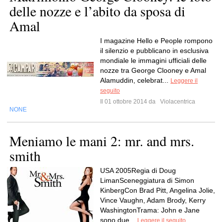
delle nozze e l’abito da sposa di
Amal
I magazine Hello e People rompono
il silenzio e pubblicano in esclusiva
mondiale le immagini ufficiali delle
nozze tra George Clooney e Amal
Alamuddin, celebrat...
Leggere il
seguito
Il 01 ottobre 2014 da
Violacentrica
NONE
Meniamo le mani 2: mr. and mrs.
smith
USA 2005Regia di Doug
LimanSceneggiatura di Simon
KinbergCon Brad Pitt, Angelina Jolie,
Vince Vaughn, Adam Brody, Kerry
WashingtonTrama: John e Jane
sono due...
Leggere il seguito