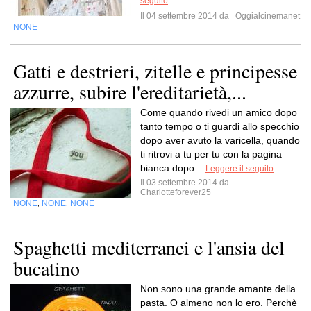
seguito
Il 04 settembre 2014 da
Oggialcinemanet
NONE
Gatti e destrieri, zitelle e principesse
azzurre, subire l'ereditarietà,...
Come quando rivedi un amico dopo
tanto tempo o ti guardi allo specchio
dopo aver avuto la varicella, quando
ti ritrovi a tu per tu con la pagina
bianca dopo...
Leggere il seguito
Il 03 settembre 2014 da
Charlotteforever25
NONE
NONE
NONE
,
,
Spaghetti mediterranei e l'ansia del
bucatino
Non sono una grande amante della
pasta. O almeno non lo ero. Perchè