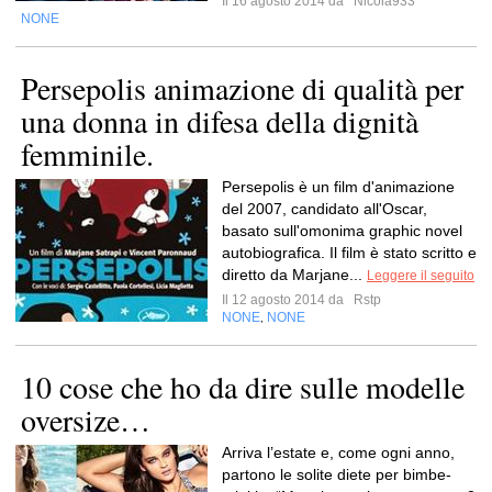
Il 16 agosto 2014 da
Nicola933
NONE
Persepolis animazione di qualità per
una donna in difesa della dignità
femminile.
Persepolis è un film d'animazione
del 2007, candidato all'Oscar,
basato sull'omonima graphic novel
autobiografica. Il film è stato scritto e
diretto da Marjane...
Leggere il seguito
Il 12 agosto 2014 da
Rstp
NONE
NONE
,
10 cose che ho da dire sulle modelle
oversize…
Arriva l’estate e, come ogni anno,
partono le solite diete per bimbe-