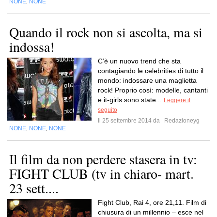
NONE
NONE
,
Quando il rock non si ascolta, ma si
indossa!
C’è un nuovo trend che sta
contagiando le celebrities di tutto il
mondo: indossare una maglietta
rock! Proprio così: modelle, cantanti
e it-girls sono state...
Leggere il
seguito
Il 25 settembre 2014 da
Redazioneyg
NONE
NONE
NONE
,
,
Il film da non perdere stasera in tv:
FIGHT CLUB (tv in chiaro- mart.
23 sett....
Fight Club, Rai 4, ore 21,11. Film di
chiusura di un millennio – esce nel