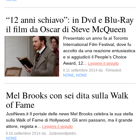
“12 anni schiavo”: in Dvd e Blu-Ray
il film da Oscar di Steve McQueen
Presentato un anno fa al Toronto
International Film Festival, dove fu
accolto da una reazione entusiastica
e si aggiudicò il People’s Choice
Award, 12...
Leggere il seguito
Il 11 settembre 2014 da
Filmedvd
NONE
NONE
,
Mel Brooks con sei dita sulla Walk
of Fame
JustNews.it Il portale delle news Mel Brooks celebra la sua stella
sulla Walk of Fame di Hollywood. Gli anni passano, ma il grande
attore, regista e...
Leggere il seguito
Il 10 settembre 2014 da
Justnewsitpietro
NONE