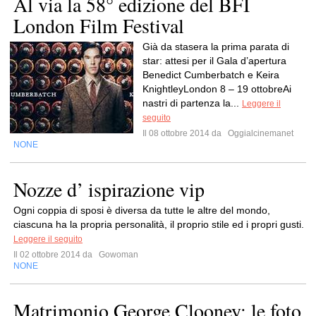
Al via la 58° edizione del BFI
London Film Festival
Già da stasera la prima parata di
star: attesi per il Gala d’apertura
Benedict Cumberbatch e Keira
KnightleyLondon 8 – 19 ottobreAi
nastri di partenza la...
Leggere il
seguito
Il 08 ottobre 2014 da
Oggialcinemanet
NONE
Nozze d’ ispirazione vip
Ogni coppia di sposi è diversa da tutte le altre del mondo,
ciascuna ha la propria personalità, il proprio stile ed i propri gusti.
Leggere il seguito
Il 02 ottobre 2014 da
Gowoman
NONE
Matrimonio George Clooney: le foto