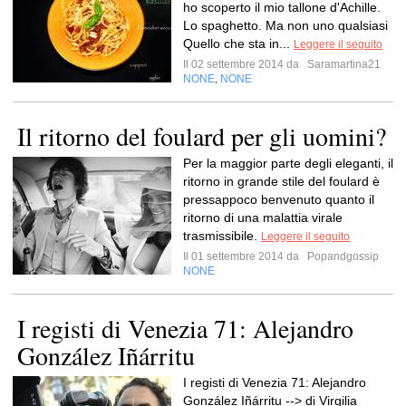
ho scoperto il mio tallone d'Achille.
Lo spaghetto. Ma non uno qualsiasi
Quello che sta in...
Leggere il seguito
Il 02 settembre 2014 da
Saramartina21
NONE
NONE
,
Il ritorno del foulard per gli uomini?
Per la maggior parte degli eleganti, il
ritorno in grande stile del foulard è
pressappoco benvenuto quanto il
ritorno di una malattia virale
trasmissibile.
Leggere il seguito
Il 01 settembre 2014 da
Popandgossip
NONE
I registi di Venezia 71: Alejandro
González Iñárritu
I registi di Venezia 71: Alejandro
González Iñárritu --> di Virgilia