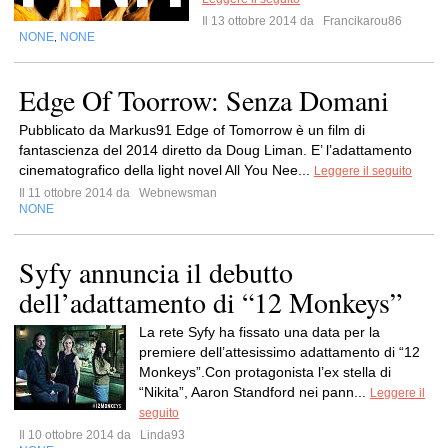
Il 13 ottobre 2014 da
Francikarou86
NONE
NONE
,
Edge Of Toorrow: Senza Domani
Pubblicato da Markus91 Edge of Tomorrow è un film di
fantascienza del 2014 diretto da Doug Liman. E’ l’adattamento
cinematografico della light novel All You Nee...
Leggere il seguito
Il 11 ottobre 2014 da
Webnewsman
NONE
Syfy annuncia il debutto
dell’adattamento di “12 Monkeys”
La rete Syfy ha fissato una data per la
premiere dell’attesissimo adattamento di “12
Monkeys”.Con protagonista l’ex stella di
“Nikita”, Aaron Standford nei pann...
Leggere il
seguito
Il 10 ottobre 2014 da
Linda93