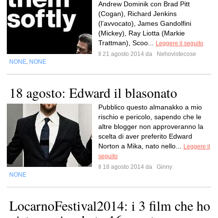
Andrew Dominik con Brad Pitt
(Cogan), Richard Jenkins
(l’avvocato), James Gandolfini
(Mickey), Ray Liotta (Markie
Trattman), Scoo...
Leggere il seguito
Il 21 agosto 2014 da
Nehovistecose
NONE
NONE
,
18 agosto: Edward il blasonato
Pubblico questo almanakko a mio
rischio e pericolo, sapendo che le
altre blogger non approveranno la
scelta di aver preferito Edward
Norton a Mika, nato nello...
Leggere il
seguito
Il 18 agosto 2014 da
Ginny
NONE
LocarnoFestival2014: i 3 film che ho