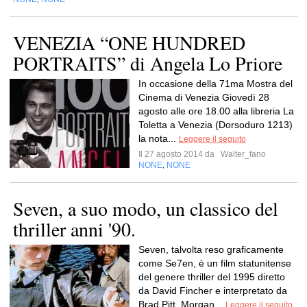
VENEZIA “ONE HUNDRED
PORTRAITS” di Angela Lo Priore
In occasione della 71ma Mostra del
Cinema di Venezia Giovedì 28
agosto alle ore 18.00 alla libreria La
Toletta a Venezia (Dorsoduro 1213)
la nota...
Leggere il seguito
Il 27 agosto 2014 da
Walter_fano
NONE
NONE
,
Seven, a suo modo, un classico del
thriller anni '90.
Seven, talvolta reso graficamente
come Se7en, è un film statunitense
del genere thriller del 1995 diretto
da David Fincher e interpretato da
Brad Pitt, Morgan...
Leggere il seguito