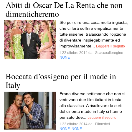
Abiti di Oscar De La Renta che non
dimenticheremo
Sto per dire una cosa molto ingiusta,
che ci farà soffrire empaticamente
tutte insieme: tralasciando l'opzione
di diventare inspiegabilmente ed
improvvisamente...
Leggere il seguito
Il 22 ottobre 2014 da
Scaccoalleregine
NONE
Boccata d’ossigeno per il made in
Italy
Erano diverse settimane che non si
vedevano due film italiani in testa
alla classifica. A risollevare le sorti
del cinema made in Italy ci hanno
pensato due...
Leggere il seguito
Il 22 ottobre 2014 da
Filmedvd
NONE
NONE
,