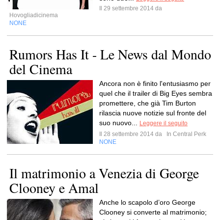
Il 29 settembre 2014 da
Hovogliadicinema
NONE
Rumors Has It - Le News dal Mondo
del Cinema
Ancora non è finito l'entusiasmo per
quel che il trailer di Big Eyes sembra
promettere, che già Tim Burton
rilascia nuove notizie sul fronte del
suo nuovo...
Leggere il seguito
Il 28 settembre 2014 da
In Central Perk
NONE
Il matrimonio a Venezia di George
Clooney e Amal
Anche lo scapolo d’oro George
Clooney si converte al matrimonio;