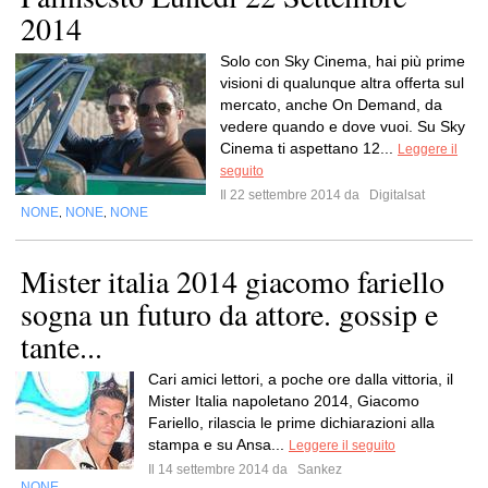
2014
Solo con Sky Cinema, hai più prime
visioni di qualunque altra offerta sul
mercato, anche On Demand, da
vedere quando e dove vuoi. Su Sky
Cinema ti aspettano 12...
Leggere il
seguito
Il 22 settembre 2014 da
Digitalsat
NONE
NONE
NONE
,
,
Mister italia 2014 giacomo fariello
sogna un futuro da attore. gossip e
tante...
Cari amici lettori, a poche ore dalla vittoria, il
Mister Italia napoletano 2014, Giacomo
Fariello, rilascia le prime dichiarazioni alla
stampa e su Ansa...
Leggere il seguito
Il 14 settembre 2014 da
Sankez
NONE