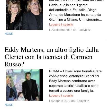
MILANO – Dopo l’ospitata da Fabio
Fazio, quella con il gesto
dell’ombrello a Equitalia, Diego
Armando Maradona ha cenato da
Giannino a Milano. Un ristorante...
Leggere il seguito
Il 23 ottobre 2013 da
Ladyblitz
NONE
Eddy Martens, un altro figlio dalla
Clerici con la tecnica di Carmen
Russo?
ROMA – Ormai sono tornati a fare
coppia fissa, Antonella Clerici ed
Eddy Martens sembrano aver
superato la crisi natalizia e sono
tornati a essere una famiglia.
Leggere il seguito
Il 02 aprile 2013 da
Ladyblitz
NONE