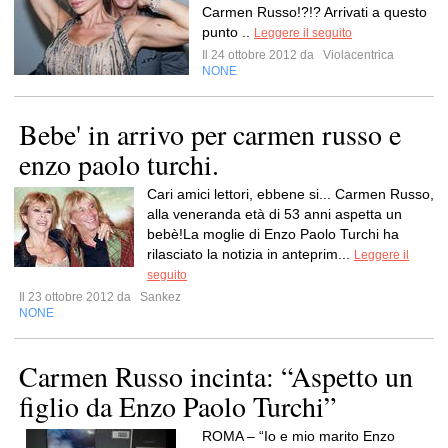
Carmen Russo!?!? Arrivati a questo
punto ..
Leggere il seguito
Il 24 ottobre 2012 da
Violacentrica
NONE
Bebe' in arrivo per carmen russo e
enzo paolo turchi.
Cari amici lettori, ebbene si... Carmen Russo,
alla veneranda età di 53 anni aspetta un
bebè!La moglie di Enzo Paolo Turchi ha
rilasciato la notizia in anteprim...
Leggere il
seguito
Il 23 ottobre 2012 da
Sankez
NONE
Carmen Russo incinta: “Aspetto un
figlio da Enzo Paolo Turchi”
ROMA – “Io e mio marito Enzo