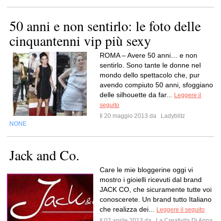
50 anni e non sentirlo: le foto delle
cinquantenni vip più sexy
ROMA – Avere 50 anni… e non
sentirlo. Sono tante le donne nel
mondo dello spettacolo che, pur
avendo compiuto 50 anni, sfoggiano
delle silhouette da far...
Leggere il
seguito
Il 20 maggio 2013 da
Ladyblitz
NONE
Jack and Co.
Care le mie bloggerine oggi vi
mostro i gioielli ricevuti dal brand
JACK CO, che sicuramente tutte voi
conoscerete. Un brand tutto Italiano
che realizza dei...
Leggere il seguito
Il 02 aprile 2013 da
La Creativita Di Anna