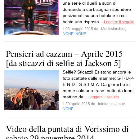
una serie di duelli a suon di
domande a cui bisogna rispondere
posizionati su una botola e in cui
basta una risposta...
Leggere il seguito
Il 03 maggio 2015 da
Musicstarsblog
NONE
NONE
,
Pensieri ad cazzum – Aprile 2015
[da sticazzi di selfie ai Jackson 5]
Selfie? Sticazzi! Esistono ancora le
foto scattate dalle mamme: S-T-U-P-
E-N-D-I-S-S-I-M-A. Da giorni ho in
mente solo una frase: notte da leoni,
mattino da...
Leggere il seguito
Il 30 aprile 2015 da
Infoturismiamoci
NONE
Video della puntata di Verissimo di
sabato 29 novembre 2014