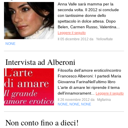
Anna Valle sarà mamma per la
seconda volta. Il 2012 si conclude
con tantissime donne dello
spettacolo in dolce attesa. Dopo
Belen, Carmen Russo, Valentina...
Leggere il seguito
Il 05 dicembre 2012 da
Yellowflate
NONE
Intervista ad Alberoni
Filosofia dell'amore eroticoIncontro
Francesco Alberoni: I partedi Maria
Giovanna FarinaNell'ultimo libro
L'arte di amare lei riprende il tema
dell'innamorament...
Leggere il seguito
Il 26 novembre 2012 da
Mgfarina
NONE
NONE
NONE
,
,
Non conto fino a dieci!