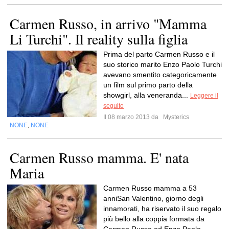
Carmen Russo, in arrivo "Mamma
Li Turchi". Il reality sulla figlia
Prima del parto Carmen Russo e il
suo storico marito Enzo Paolo Turchi
avevano smentito categoricamente
un film sul primo parto della
showgirl, alla veneranda...
Leggere il
seguito
Il 08 marzo 2013 da
Mysterics
NONE
NONE
,
Carmen Russo mamma. E' nata
Maria
Carmen Russo mamma a 53
anniSan Valentino, giorno degli
innamorati, ha riservato il suo regalo
più bello alla coppia formata da