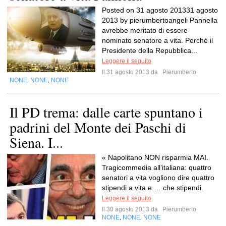
Posted on 31 agosto 201331 agosto
2013 by pierumbertoangeli Pannella
avrebbe meritato di essere
nominato senatore a vita. Perché il
Presidente della Repubblica...
Leggere il seguito
Il 31 agosto 2013 da
Pierumberto
NONE
NONE
NONE
,
,
Il PD trema: dalle carte spuntano i
padrini del Monte dei Paschi di
Siena. I...
« Napolitano NON risparmia MAI.
Tragicommedia all’italiana: quattro
senatori a vita vogliono dire quattro
stipendi a vita e … che stipendi.
Leggere il seguito
Il 30 agosto 2013 da
Pierumberto
NONE
NONE
NONE
,
,