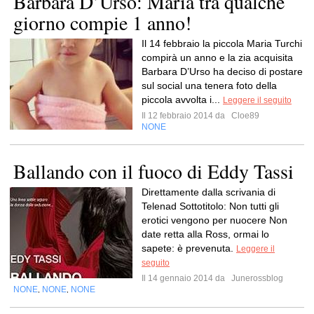
Barbara D’Urso: Maria tra qualche
giorno compie 1 anno!
Il 14 febbraio la piccola Maria Turchi
compirà un anno e la zia acquisita
Barbara D’Urso ha deciso di postare
sul social una tenera foto della
piccola avvolta i...
Leggere il seguito
Il 12 febbraio 2014 da
Cloe89
NONE
Ballando con il fuoco di Eddy Tassi
Direttamente dalla scrivania di
Telenad Sottotitolo: Non tutti gli
erotici vengono per nuocere Non
date retta alla Ross, ormai lo
sapete: è prevenuta.
Leggere il
seguito
Il 14 gennaio 2014 da
Junerossblog
NONE
NONE
NONE
,
,