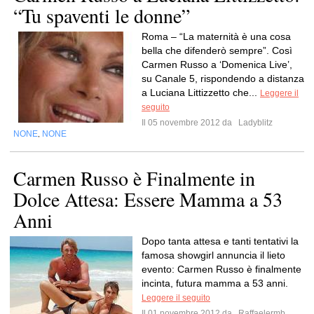
“Tu spaventi le donne”
Roma – “La maternità è una cosa
bella che difenderò sempre”. Così
Carmen Russo a ‘Domenica Live’,
su Canale 5, rispondendo a distanza
a Luciana Littizzetto che...
Leggere il
seguito
Il 05 novembre 2012 da
Ladyblitz
NONE
NONE
,
Carmen Russo è Finalmente in
Dolce Attesa: Essere Mamma a 53
Anni
Dopo tanta attesa e tanti tentativi la
famosa showgirl annuncia il lieto
evento: Carmen Russo è finalmente
incinta, futura mamma a 53 anni.
Leggere il seguito
Il 01 novembre 2012 da
Raffaelermb