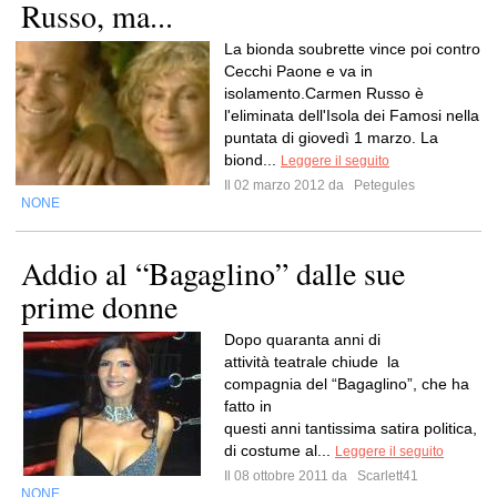
Russo, ma...
La bionda soubrette vince poi contro
Cecchi Paone e va in
isolamento.Carmen Russo è
l'eliminata dell'Isola dei Famosi nella
puntata di giovedì 1 marzo. La
biond...
Leggere il seguito
Il 02 marzo 2012 da
Petegules
NONE
Addio al “Bagaglino” dalle sue
prime donne
Dopo quaranta anni di
attività teatrale chiude la
compagnia del “Bagaglino”, che ha
fatto in
questi anni tantissima satira politica,
di costume al...
Leggere il seguito
Il 08 ottobre 2011 da
Scarlett41
NONE