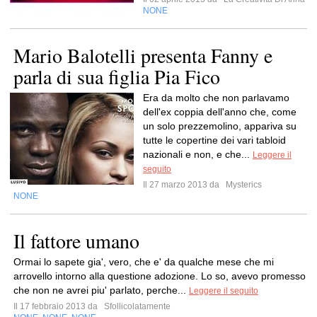
NONE
Mario Balotelli presenta Fanny e
parla di sua figlia Pia Fico
Era da molto che non parlavamo
dell'ex coppia dell'anno che, come
un solo prezzemolino, appariva su
tutte le copertine dei vari tabloid
nazionali e non, e che...
Leggere il
seguito
Il 27 marzo 2013 da
Mysterics
NONE
Il fattore umano
Ormai lo sapete gia', vero, che e' da qualche mese che mi
arrovello intorno alla questione adozione. Lo so, avevo promesso
che non ne avrei piu' parlato, perche...
Leggere il seguito
Il 17 febbraio 2013 da
Sfollicolatamente