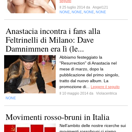
seguito
Il 25 luglio 2014 da
Angel121
NONE
NONE
NONE
NONE
,
,
,
Anastacia incontra i fans alla
Feltrinelli di Milano: Dave
Damnimmen era lì (le...
Abbiamo festeggiato la
"Resurrection" di Anastacia nel
mese di marzo, dopo la
pubblicazione del primo singolo,
tratto dal nuovo album. La
promozione di...
Leggere il seguito
Il 10 maggio 2014 da
Violacentrica
NONE
Movimenti rosso-bruni in Italia
Nell’ambito delle nostre ricerche sui
movimenti rossobruni ci siamo