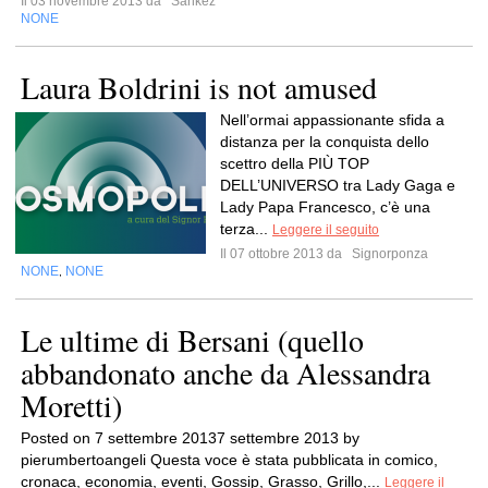
Il 03 novembre 2013 da
Sankez
NONE
Laura Boldrini is not amused
Nell’ormai appassionante sfida a
distanza per la conquista dello
scettro della PIÙ TOP
DELL’UNIVERSO tra Lady Gaga e
Lady Papa Francesco, c’è una
terza...
Leggere il seguito
Il 07 ottobre 2013 da
Signorponza
NONE
NONE
,
Le ultime di Bersani (quello
abbandonato anche da Alessandra
Moretti)
Posted on 7 settembre 20137 settembre 2013 by
pierumbertoangeli Questa voce è stata pubblicata in comico,
cronaca, economia, eventi, Gossip, Grasso, Grillo,...
Leggere il