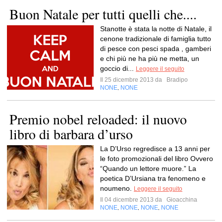
Buon Natale per tutti quelli che....
Stanotte è stata la notte di Natale, il
cenone tradizionale di famiglia tutto
di pesce con pesci spada , gamberi
e chi più ne ha più ne metta, un
goccio di...
Leggere il seguito
Il 25 dicembre 2013 da
Bradipo
NONE
NONE
,
Premio nobel reloaded: il nuovo
libro di barbara d’urso
La D’Urso regredisce a 13 anni per
le foto promozionali del libro Ovvero
“Quando un lettore muore.” La
poetica D’Ursiana tra fenomeno e
noumeno.
Leggere il seguito
Il 04 dicembre 2013 da
Gioacchina
NONE
NONE
NONE
NONE
,
,
,