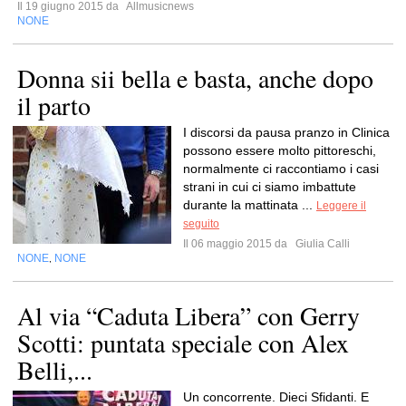
Il 19 giugno 2015 da
Allmusicnews
NONE
Donna sii bella e basta, anche dopo
il parto
I discorsi da pausa pranzo in Clinica
possono essere molto pittoreschi,
normalmente ci raccontiamo i casi
strani in cui ci siamo imbattute
durante la mattinata ...
Leggere il
seguito
Il 06 maggio 2015 da
Giulia Calli
NONE
NONE
,
Al via “Caduta Libera” con Gerry
Scotti: puntata speciale con Alex
Belli,...
Un concorrente. Dieci Sfidanti. E