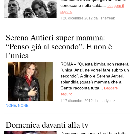
conoscono nella calda...
Leggere il
seguito
Il 20 dicembre 2012 da
Thefreak
Serena Autieri super mamma:
“Penso già al secondo”. E non è
l’unica
ROMA – “Questa bimba non resterà
l’unica. Anzi, ne vorrei fare subito un
secondo”. A dirlo è Serena Autieri,
splendida (quasi) mamma che a
Gente racconta tutta...
Leggere il
seguito
Il 17 dicembre 2012 da
Ladyblitz
NONE
NONE
,
Domenica davanti alla tv
Domenica piovosa e fredda in tutta