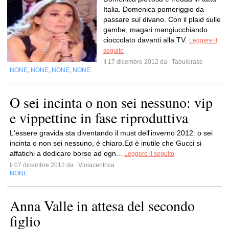
Italia. Domenica pomeriggio da
passare sul divano. Con il plaid sulle
gambe, magari mangiucchiando
cioccolato davanti alla TV.
Leggere il
seguito
Il 17 dicembre 2012 da
Tabulerase
NONE
NONE
NONE
NONE
,
,
,
O sei incinta o non sei nessuno: vip
e vippettine in fase riproduttiva
L'essere gravida sta diventando il must dell'inverno 2012: o sei
incinta o non sei nessuno, è chiaro.Ed è inutile che Gucci si
affatichi a dedicare borse ad ogn...
Leggere il seguito
Il 07 dicembre 2012 da
Violacentrica
NONE
Anna Valle in attesa del secondo
figlio