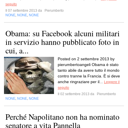
seguito
Il 07 settembre 2013 da
Pierumberto
NONE
NONE
NONE
,
,
Obama: su Facebook alcuni militari
in servizio hanno pubblicato foto in
cui, a...
Posted on 2 settembre 2013 by
pierumbertoangeli Obama è stato
tanto abile da avere tutto il mondo
contro tranne la Francia. È si deve
anche ringraziare per il...
Leggere il
seguito
Il 02 settembre 2013 da
Pierumberto
NONE
NONE
NONE
,
,
Perché Napolitano non ha nominato
senatore a vita Pannella