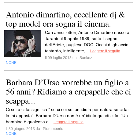
Antonio dimartino, eccellente dj &
top model ora sogna il cinema.
Cari amici lettori, Antonio Dimartino nasce a
Taranto il 9 aprile 1989, sotto il segno
dell'Ariete, pugliese DOC. Occhi di ghiaccio,
testardo, intelligente,...
Leggere il seguito
Il 09 luglio 2013 da
Sankez
NONE
Barbara D’Urso vorrebbe un figlio a
56 anni? Ridiamo a crepapelle che ci
scappa...
Ci sei o ci fai significa:” se ci sei sei un idiota per natura se ci fai
lo fai apposta”. Barbara D’Urso non è un’ idiota quindi ci fa. “Un
bambino è qualcosa d...
Leggere il seguito
Il 30 giugno 2013 da
Pierumberto
NONE