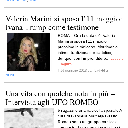
NONE
NONE
NONE
,
,
Valeria Marini si sposa l’11 maggio:
Ivana Trump come testimone
ROMA – Ora la data c’è: Valeria
Marini si sposa l’11 maggio
prossimo in Vaticano. Matrimonio
intimo, tradizionale e cattolico,
dunque, con l’imprenditore...
Leggere
il seguito
Il 16 gennaio 2013 da
Ladyblitz
NONE
Una vita con qualche nota in più –
Intervista agli UFO ROMEO
5 ragazzi e una navicella spaziale A
cura di Gabriella Marcelja Gli Ufo
Romeo sono un gruppo musicale
composto da cinque giovani che si