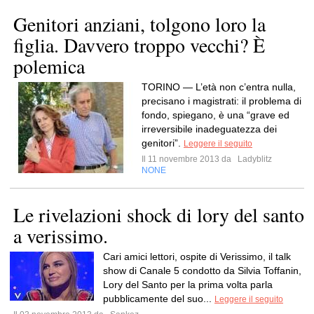
Genitori anziani, tolgono loro la
figlia. Davvero troppo vecchi? È
polemica
TORINO — L’età non c’entra nulla,
precisano i magistrati: il problema di
fondo, spiegano, è una “grave ed
irreversibile inadeguatezza dei
genitori”.
Leggere il seguito
Il 11 novembre 2013 da
Ladyblitz
NONE
Le rivelazioni shock di lory del santo
a verissimo.
Cari amici lettori, ospite di Verissimo, il talk
show di Canale 5 condotto da Silvia Toffanin,
Lory del Santo per la prima volta parla
pubblicamente del suo...
Leggere il seguito