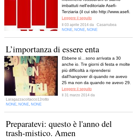
imbattuti nell’editoriale Asefi-
Terziaria (il cui sito http://www.asefi.
Leggere il seguito
Il 03 aprile 2014 da
Casarrubea
NONE
NONE
NONE
,
,
L’importanza di essere enta
Ebbene sì…sono arrivata a 30
anche io. Tre giorni di festa e molte
più difficoltà a riprendersi
dall’hangover di quando ne avevo
25 ma non da quando ne avevo 29.
Leggere il seguito
Il 31 marzo 2014 da
Laragazzacoltacco12rotto
NONE
NONE
NONE
,
,
Preparatevi: questo è l'anno del
trash-mistico. Amen