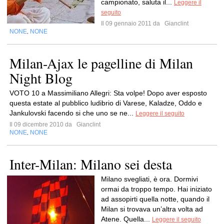
campionato, saluta il...
Leggere il
seguito
Il 09 gennaio 2011 da
Gianclint
NONE
NONE
,
Milan-Ajax le pagelline di Milan
Night Blog
VOTO 10 a Massimiliano Allegri: Sta volpe! Dopo aver esposto
questa estate al pubblico ludibrio di Varese, Kaladze, Oddo e
Jankulovski facendo si che uno se ne...
Leggere il seguito
Il 09 dicembre 2010 da
Gianclint
NONE
NONE
,
Inter-Milan: Milano sei desta
Milano svegliati, è ora. Dormivi
ormai da troppo tempo. Hai iniziato
ad assopirti quella notte, quando il
Milan si trovava un’altra volta ad
Atene. Quella...
Leggere il seguito