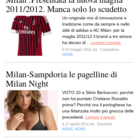
2011/2012. Manca solo lo scudetto
Un originale mix di innovazione e
tradizione come da sempre è nello
stile di adidas e AC Milan: per la
maglia 2011/12 il brand a tre strisce
ha deciso di...
Leggere il seguito
Il 02 maggio 2011 da
Crazyideas
NONE
Milan-Sampdoria le pagelline di
Milan Night
VOTO 10 a Silvio Berlusconi: perché
non ha puntato Cristiano Ronaldo
prima? Perché ora il portoghese ha
una fidanzata molto più gnocca delle
precedenti.
Leggere il seguito
Il 17 aprile 2011 da
Gianclint
NONE
NONE
,