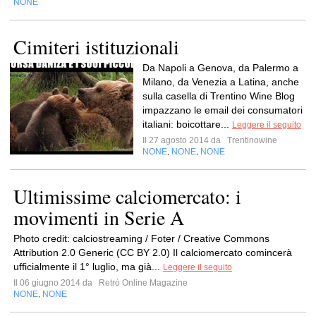
NONE
Cimiteri istituzionali
Da Napoli a Genova, da Palermo a
Milano, da Venezia a Latina, anche
sulla casella di Trentino Wine Blog
impazzano le email dei consumatori
italiani: boicottare...
Leggere il seguito
Il 27 agosto 2014 da
Trentinowine
NONE
NONE
NONE
,
,
Ultimissime calciomercato: i
movimenti in Serie A
Photo credit: calciostreaming / Foter / Creative Commons
Attribution 2.0 Generic (CC BY 2.0) Il calciomercato comincerà
ufficialmente il 1° luglio, ma già...
Leggere il seguito
Il 06 giugno 2014 da
Retrò Online Magazine
NONE
NONE
,