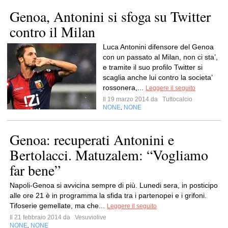
Genoa, Antonini si sfoga su Twitter
contro il Milan
Luca Antonini difensore del Genoa
con un passato al Milan, non ci sta’,
e tramite il suo profilo Twitter si
scaglia anche lui contro la societa’
rossonera,...
Leggere il seguito
Il 19 marzo 2014 da
Tuttocalcio
NONE
NONE
,
Genoa: recuperati Antonini e
Bertolacci. Matuzalem: “Vogliamo
far bene”
Napoli-Genoa si avvicina sempre di più. Lunedi sera, in posticipo
alle ore 21 è in programma la sfida tra i partenopei e i grifoni.
Tifoserie gemellate, ma che...
Leggere il seguito
Il 21 febbraio 2014 da
Vesuviolive
NONE
NONE
,