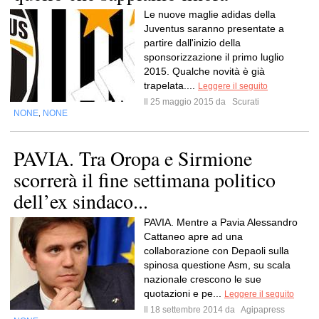
Le nuove maglie adidas della
Juventus saranno presentate a
partire dall'inizio della
sponsorizzazione il primo luglio
2015. Qualche novità è già
trapelata....
Leggere il seguito
Il 25 maggio 2015 da
Scurati
NONE
NONE
,
PAVIA. Tra Oropa e Sirmione
scorrerà il fine settimana politico
dell’ex sindaco...
PAVIA. Mentre a Pavia Alessandro
Cattaneo apre ad una
collaborazione con Depaoli sulla
spinosa questione Asm, su scala
nazionale crescono le sue
quotazioni e pe...
Leggere il seguito
Il 18 settembre 2014 da
Agipapress