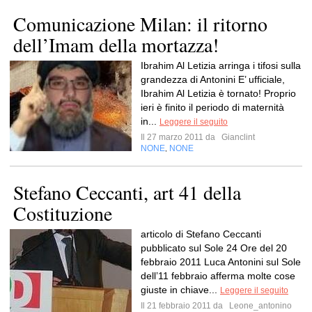
Comunicazione Milan: il ritorno
dell’Imam della mortazza!
Ibrahim Al Letizia arringa i tifosi sulla
grandezza di Antonini E’ ufficiale,
Ibrahim Al Letizia è tornato! Proprio
ieri è finito il periodo di maternità
in...
Leggere il seguito
Il 27 marzo 2011 da
Gianclint
NONE
NONE
,
Stefano Ceccanti, art 41 della
Costituzione
articolo di Stefano Ceccanti
pubblicato sul Sole 24 Ore del 20
febbraio 2011 Luca Antonini sul Sole
dell’11 febbraio afferma molte cose
giuste in chiave...
Leggere il seguito
Il 21 febbraio 2011 da
Leone_antonino