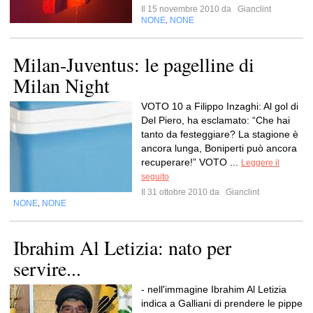
Il 15 novembre 2010 da
Gianclint
NONE
NONE
,
Milan-Juventus: le pagelline di
Milan Night
VOTO 10 a Filippo Inzaghi: Al gol di
Del Piero, ha esclamato: “Che hai
tanto da festeggiare? La stagione è
ancora lunga, Boniperti può ancora
recuperare!” VOTO ...
Leggere il
seguito
Il 31 ottobre 2010 da
Gianclint
NONE
NONE
,
Ibrahim Al Letizia: nato per
servire...
- nell'immagine Ibrahim Al Letizia
indica a Galliani di prendere le pippe