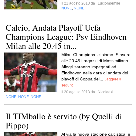
Il 21 agosto 2013 da
Luciomormile
NONE
NONE
,
Calcio, Andata Playoff Uefa
Champions League: Psv Eindhoven-
Milan alle 20.45 in...
Milan-Champions: ci siamo. Stasera
alle 20.45 i ragazzi di Massimiliano
Allegri saranno impegnati ad
Eindhoven nella gara di andata dei
playoff di Coppa dei...
Leggere il
seguito
Il 20 agosto 2013 da
Nicoladki
NONE
NONE
NONE
,
,
Il TIMballo è servito (by Quelli di
Pippo)
Al via la nuova stagione calcistica, e