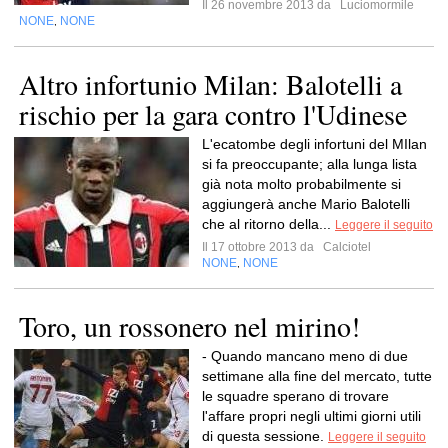
Il 26 novembre 2013 da
Luciomormile
NONE
NONE
,
Altro infortunio Milan: Balotelli a
rischio per la gara contro l'Udinese
L'ecatombe degli infortuni del MIlan
si fa preoccupante; alla lunga lista
già nota molto probabilmente si
aggiungerà anche Mario Balotelli
che al ritorno della...
Leggere il seguito
Il 17 ottobre 2013 da
Calciotel
NONE
NONE
,
Toro, un rossonero nel mirino!
- Quando mancano meno di due
settimane alla fine del mercato, tutte
le squadre sperano di trovare
l'affare propri negli ultimi giorni utili
di questa sessione.
Leggere il seguito