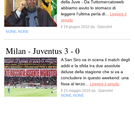
della Juve - Da Tuttomercatoweb
abbiamo avuto lo stomaco di
leggere l'ultima perla di...
Leggere il
seguito
Il 19 giugno 2010 da
Gianclint
NONE
NONE
,
Milan - Juventus 3 - 0
A San Siro va in scena il match degli
addii e la sfida tra due assolute
deluse della stagione che si va a
concludere in questo weekend: una
fissa al terzo...
Leggere il seguito
Il 15 maggio 2010 da
Gianclint
NONE
NONE
,