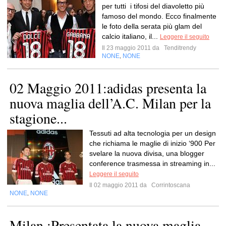
per tutti i tifosi del diavoletto più
famoso del mondo. Ecco finalmente
le foto della serata più glam del
calcio italiano, il...
Leggere il seguito
Il 23 maggio 2011 da
Tenditrendy
NONE
NONE
,
02 Maggio 2011:adidas presenta la
nuova maglia dell’A.C. Milan per la
stagione...
Tessuti ad alta tecnologia per un design
che richiama le maglie di inizio ‘900 Per
svelare la nuova divisa, una blogger
conference trasmessa in streaming in...
Leggere il seguito
Il 02 maggio 2011 da
Corrintoscana
NONE
NONE
,
Milan :Presentata la nuova maglia