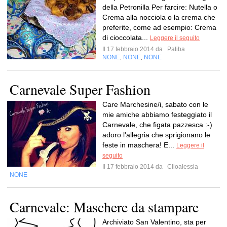
della Petronilla Per farcire: Nutella o
Crema alla nocciola o la crema che
preferite, come ad esempio: Crema
di cioccolata...
Leggere il seguito
Il 17 febbraio 2014 da
Patiba
NONE
NONE
NONE
,
,
Carnevale Super Fashion
Care Marchesine/i, sabato con le
mie amiche abbiamo festeggiato il
Carnevale, che figata pazzesca :-)
adoro l'allegria che sprigionano le
feste in maschera! E...
Leggere il
seguito
Il 17 febbraio 2014 da
Clioalessia
NONE
Carnevale: Maschere da stampare
Archiviato San Valentino, sta per