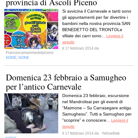
provincia di Ascoli Piceno
Si avvicina il Carnevale e tanti sono
gli appuntamenti per far divertire i
bambini nella nostra provincia.SAN
BENEDETTO DEL TRONTOLe
sfilate dei carri sono...
Leggere il
seguito
Il 17 febbraio 2014 da
Francescamammedelpiceno
NONE
NONE
,
Domenica 23 febbraio a Samugheo
per l’antico Carnevale
Domenica 23 febbraio, escursione
nel Mandrolisai per gli eventi di
“Maimone – Su Carrasegare antigu
Samughesu”. Tutti a Samugheo per
“scoprire” e conoscere...
Leggere il
seguito
Il 17 febbraio 2014 da
Yellowflate