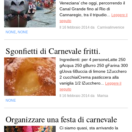
Veneziana’ che oggi, percorrendo il
Canal Grande fino al Rio di
Cannaregio, tra il tripudio...
Leggere il
seguito
Il 16 febbraio 2014 da
Carnivalinvenice
NONE
NONE
,
Sgonfietti di Carnevale fritti.
Ingredienti: per 4 personeLatte 250
gAcqua 250 gBurro 250 gFarina 300
gUova 6Buccia di limone 1Zucchero
2 cucchiaiCrema pasticcera alla
vaniglia 1/2 lZucchero...
Leggere il
seguito
Il 16 febbraio 2014 da
Marisa
NONE
Organizzare una festa di carnevale
Ci siamo quasi, sta arrivando la