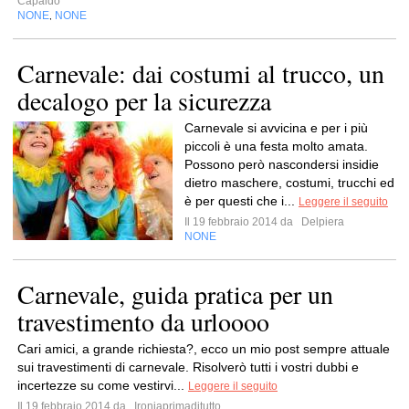
Capaldo
NONE
NONE
,
Carnevale: dai costumi al trucco, un
decalogo per la sicurezza
Carnevale si avvicina e per i più
piccoli è una festa molto amata.
Possono però nascondersi insidie
dietro maschere, costumi, trucchi ed
è per questi che i...
Leggere il seguito
Il 19 febbraio 2014 da
Delpiera
NONE
Carnevale, guida pratica per un
travestimento da urloooo
Cari amici, a grande richiesta?, ecco un mio post sempre attuale
sui travestimenti di carnevale. Risolverò tutti i vostri dubbi e
incertezze su come vestirvi...
Leggere il seguito
Il 19 febbraio 2014 da
Ironiaprimaditutto