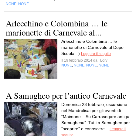
NONE
NONE
,
Arlecchino e Colombina … le
marionette di Carnevale al...
Arlecchino e Colombina … le
marionette di Carnevale al Dopo
Scuola :-)
Leggere il seguito
Il 19 febbraio 2014 da
Lory
NONE
NONE
NONE
NONE
,
,
,
A Samugheo per l’antico Carnevale
Domenica 23 febbraio, escursione
nel Mandrolisai per gli eventi di
“Maimone – Su Carrasegare antigu
Samughesu”. Tutti a Samugheo per
“scoprire” e conoscere...
Leggere il
seguito