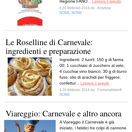
Regione:FANO...
Leggere il seguito
Il 20 febbraio 2014 da
Acsylvya
NONE
NONE
,
Le Roselline di Carnevale:
ingredienti e preparazione
Ingredienti: 2 tuorli; 150 g di farina
00; 1 cucchiaio di zucchero al velo;
4 cucchiai vino bianco; 30 g di burro
fuso; olio di arachidi per friggere;
confettur...
Leggere il seguito
Il 20 febbraio 2014 da
Comunalimenfi
NONE
Viareggio: Carnevale e altro ancora
A Viareggio il Carnevale è già
iniziato, i fatidici tre colpi di cannone