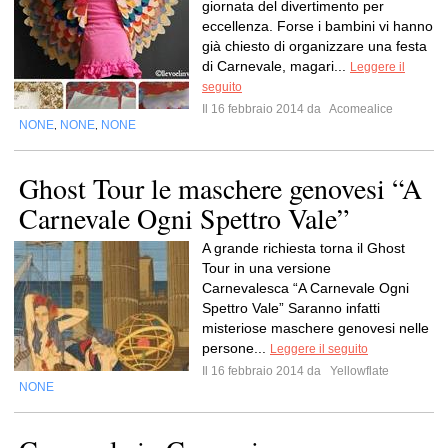
giornata del divertimento per
eccellenza. Forse i bambini vi hanno
già chiesto di organizzare una festa
di Carnevale, magari...
Leggere il
seguito
Il 16 febbraio 2014 da
Acomealice
NONE
NONE
NONE
,
,
Ghost Tour le maschere genovesi “A
Carnevale Ogni Spettro Vale”
A grande richiesta torna il Ghost
Tour in una versione
Carnevalesca “A Carnevale Ogni
Spettro Vale” Saranno infatti
misteriose maschere genovesi nelle
persone...
Leggere il seguito
Il 16 febbraio 2014 da
Yellowflate
NONE