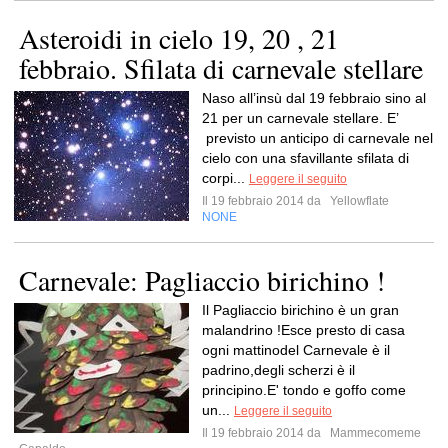
Asteroidi in cielo 19, 20 , 21
febbraio. Sfilata di carnevale stellare
Naso all’insù dal 19 febbraio sino al
21 per un carnevale stellare. E’
previsto un anticipo di carnevale nel
cielo con una sfavillante sfilata di
corpi...
Leggere il seguito
Il 19 febbraio 2014 da
Yellowflate
NONE
Carnevale: Pagliaccio birichino !
Il Pagliaccio birichino è un gran
malandrino !Esce presto di casa
ogni mattinodel Carnevale è il
padrino,degli scherzi è il
principino.E' tondo e goffo come
un...
Leggere il seguito
Il 19 febbraio 2014 da
Mammecomeme