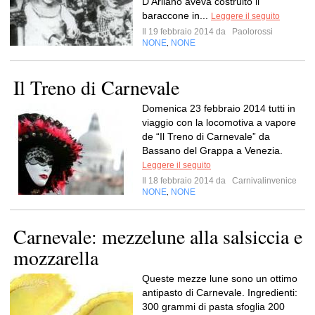
D’Arliano aveva costruito il
baraccone in...
Leggere il seguito
Il 19 febbraio 2014 da
Paolorossi
NONE
NONE
,
Il Treno di Carnevale
Domenica 23 febbraio 2014 tutti in
viaggio con la locomotiva a vapore
de “Il Treno di Carnevale” da
Bassano del Grappa a Venezia.
Leggere il seguito
Il 18 febbraio 2014 da
Carnivalinvenice
NONE
NONE
,
Carnevale: mezzelune alla salsiccia e
mozzarella
Queste mezze lune sono un ottimo
antipasto di Carnevale. Ingredienti:
300 grammi di pasta sfoglia 200