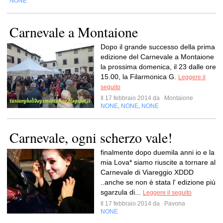
NONE
Carnevale a Montaione
Dopo il grande successo della prima
edizione del Carnevale a Montaione
la prossima domenica, il 23 dalle ore
15.00, la Filarmonica G.
Leggere il
seguito
Il 17 febbraio 2014 da
Montaione
NONE
NONE
NONE
,
,
Carnevale, ogni scherzo vale!
finalmente dopo duemila anni io e la
mia Lova* siamo riuscite a tornare al
Carnevale di Viareggio XDDD
..anche se non è stata l' edizione più
sgarzula di...
Leggere il seguito
Il 17 febbraio 2014 da
Pavona
NONE