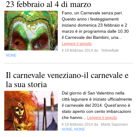
23 febbraio al 4 di marzo
Fano, un Carnevale senza pari.
Questo anno i festeggiamenti
iniziano domenica 23 febbraio e 2
marzo è in programma dalle 10.30
il Carnevale dei Bambini, una...
Leggere il seguito
Il 19 febbraio 2014 da
Yellowflate
NONE
Il carnevale veneziano-il carnevale e
la sua storia
Dal giorno di San Valentino nella
città lagunare è iniziato ufficialmente
il carnevale del 2014. Quest'anno è
stato aperto con cento imbarcazioni
che hanno...
Leggere il seguito
Il 19 febbraio 2014 da
Marta Saponaro
NONE
NONE
,