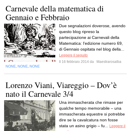
Carnevale della matematica di
Gennaio e Febbraio
Due segnalazioni doverose, avendo
questo blog ripreso la
partecipazione ai Carnevali della
Matematica: l'edizione numero 69,
di Gennaio ospitata nel blog della...
Leggere il seguito
Il 16 febbraio 2014 da
Maestrarosalba
NONE
NONE
NONE
,
,
Lorenzo Viani, Viareggio – Dov’è
nato il Carnevale 3/4
Una immascherata che rimase per
qualche tempo memorabile – una
immascherata equestre si potrebbe
dire se la cavalcatura non fosse
stata un asino grigio – fu...
Leggere il