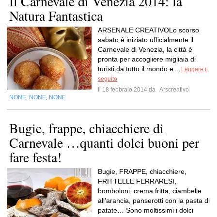
Il Carnevale di Venezia 2014: la
Natura Fantastica
ARSENALE CREATIVOLo scorso
sabato è iniziato ufficialmente il
Carnevale di Venezia, la città è
pronta per accogliere migliaia di
turisti da tutto il mondo e...
Leggere il
seguito
Il 18 febbraio 2014 da
Arscreativo
NONE
NONE
NONE
,
,
Bugie, frappe, chiacchiere di
Carnevale …quanti dolci buoni per
fare festa!
Bugie, FRAPPE, chiacchiere,
FRITTELLE FERRARESI,
bomboloni, crema fritta, ciambelle
all’arancia, panserotti con la pasta di
patate… Sono moltissimi i dolci