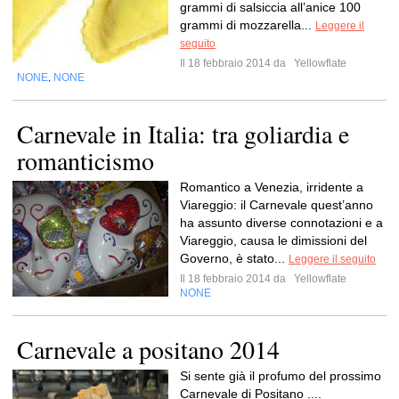
grammi di salsiccia all’anice 100
grammi di mozzarella...
Leggere il
seguito
Il 18 febbraio 2014 da
Yellowflate
NONE
NONE
,
Carnevale in Italia: tra goliardia e
romanticismo
Romantico a Venezia, irridente a
Viareggio: il Carnevale quest’anno
ha assunto diverse connotazioni e a
Viareggio, causa le dimissioni del
Governo, è stato...
Leggere il seguito
Il 18 febbraio 2014 da
Yellowflate
NONE
Carnevale a positano 2014
Si sente già il profumo del prossimo
Carnevale di Positano ....