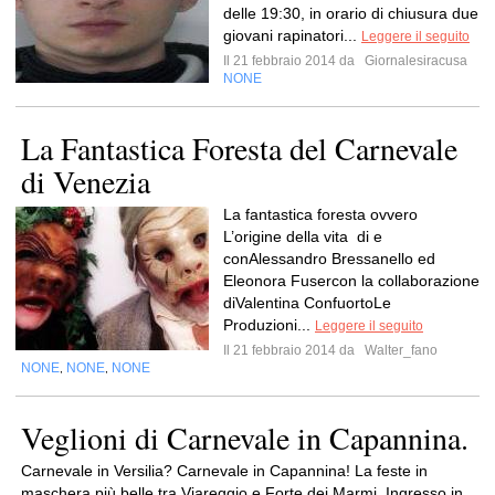
delle 19:30, in orario di chiusura due
giovani rapinatori...
Leggere il seguito
Il 21 febbraio 2014 da
Giornalesiracusa
NONE
La Fantastica Foresta del Carnevale
di Venezia
La fantastica foresta ovvero
L’origine della vita di e
conAlessandro Bressanello ed
Eleonora Fusercon la collaborazione
diValentina ConfuortoLe
Produzioni...
Leggere il seguito
Il 21 febbraio 2014 da
Walter_fano
NONE
NONE
NONE
,
,
Veglioni di Carnevale in Capannina.
Carnevale in Versilia? Carnevale in Capannina! La feste in
maschera più belle tra Viareggio e Forte dei Marmi. Ingresso in