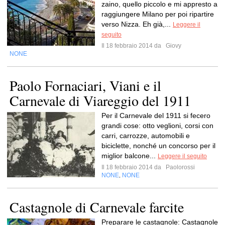
zaino, quello piccolo e mi appresto a
raggiungere Milano per poi ripartire
verso Nizza. Eh già,...
Leggere il
seguito
Il 18 febbraio 2014 da
Giovy
NONE
Paolo Fornaciari, Viani e il
Carnevale di Viareggio del 1911
Per il Carnevale del 1911 si fecero
grandi cose: otto veglioni, corsi con
carri, carrozze, automobili e
biciclette, nonché un concorso per il
miglior balcone...
Leggere il seguito
Il 18 febbraio 2014 da
Paolorossi
NONE
NONE
,
Castagnole di Carnevale farcite
Preparare le castagnole: Castagnole