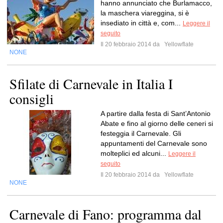
hanno annunciato che Burlamacco,
la maschera viareggina, si è
insediato in città e, com...
Leggere il
seguito
Il 20 febbraio 2014 da
Yellowflate
NONE
Sfilate di Carnevale in Italia I
consigli
A partire dalla festa di Sant’Antonio
Abate e fino al giorno delle ceneri si
festeggia il Carnevale. Gli
appuntamenti del Carnevale sono
molteplici ed alcuni...
Leggere il
seguito
Il 20 febbraio 2014 da
Yellowflate
NONE
Carnevale di Fano: programma dal