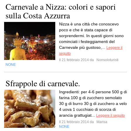
Carnevale a Nizza: colori e sapori
sulla Costa Azzurra
Nizza è una città che conoscevo
poco e che è stata capace di
sorprendermi. In questi giorni sono
cominciati i festeggiamenti del
Carnevale più gustoso,...
Leggere il
seguito
Il 21 febbraio 2014 da
Nonsoloturisti
NONE
Sfrappole di carnevale.
Ingredienti: per 4-6 persone 500 g di
farina 100 g di zucchero semolato
30 g di burro 30 g di zucchero a velo
4 uova 1 cucchiaio di scorza di
arancia grattugiat...
Leggere il seguito
Il 21 febbraio 2014 da
Marisa
NONE