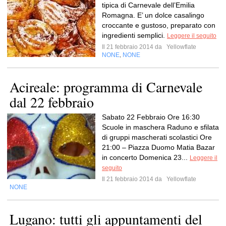
tipica di Carnevale dell’Emilia
Romagna. E’ un dolce casalingo
croccante e gustoso, preparato con
ingredienti semplici.
Leggere il seguito
Il 21 febbraio 2014 da
Yellowflate
NONE
NONE
,
Acireale: programma di Carnevale
dal 22 febbraio
Sabato 22 Febbraio Ore 16:30
Scuole in maschera Raduno e sfilata
di gruppi mascherati scolastici Ore
21:00 – Piazza Duomo Matia Bazar
in concerto Domenica 23...
Leggere il
seguito
Il 21 febbraio 2014 da
Yellowflate
NONE
Lugano: tutti gli appuntamenti del