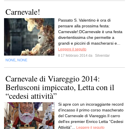
Carnevale!
Passato S. Valentino è ora di
pensare alla prossima festa:
Carnevale!:DCarnevale è una festa
divertentissima che permette a
grandi e piccini di mascherarsi e...
Leggere il seguito
Il 17 febbraio 2014 da
Silverstar
NONE
NONE
,
Carnevale di Viareggio 2014:
Berlusconi impiccato, Letta con il
“cedesi attività”
Si apre con un incoraggiante record
d’incasso il primo corso mascherato
del Carnevale di Viareggio.Il carro
dell’ex premier Enrico Letta “Cedesi
Attività”...
Leggere il seguito