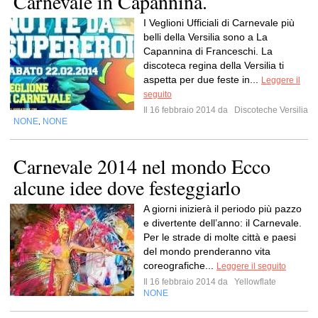
Carnevale in Capannina.
I Veglioni Ufficiali di Carnevale più
belli della Versilia sono a La
Capannina di Franceschi. La
discoteca regina della Versilia ti
aspetta per due feste in...
Leggere il
seguito
Il 16 febbraio 2014 da
Discoteche Versilia
NONE
NONE
,
Carnevale 2014 nel mondo Ecco
alcune idee dove festeggiarlo
A giorni inizierà il periodo più pazzo
e divertente dell’anno: il Carnevale.
Per le strade di molte città e paesi
del mondo prenderanno vita
coreografiche...
Leggere il seguito
Il 16 febbraio 2014 da
Yellowflate
NONE