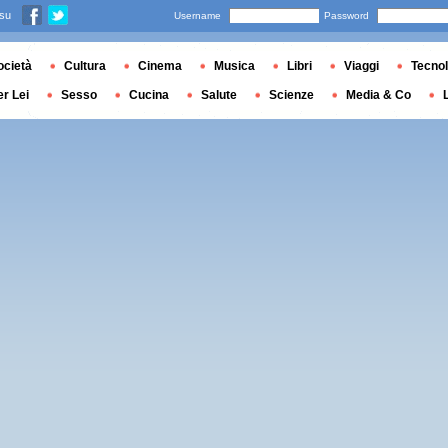
 su
Username
Password
ocietà
Cultura
Cinema
Musica
Libri
Viaggi
Tecnol
er Lei
Sesso
Cucina
Salute
Scienze
Media & Co