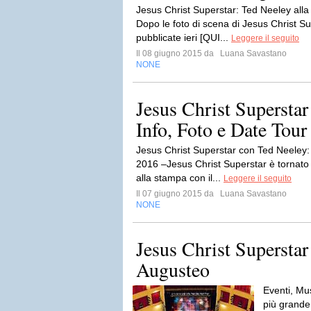
Jesus Christ Superstar: Ted Neeley all
Dopo le foto di scena di Jesus Christ S
pubblicate ieri [QUI...
Leggere il seguito
Il 08 giugno 2015 da
Luana Savastano
NONE
Jesus Christ Superstar
Info, Foto e Date Tou
Jesus Christ Superstar con Ted Neeley:
2016 –Jesus Christ Superstar è tornato 
alla stampa con il...
Leggere il seguito
Il 07 giugno 2015 da
Luana Savastano
NONE
Jesus Christ Superstar 
Augusteo
Eventi, Mu
più grande 