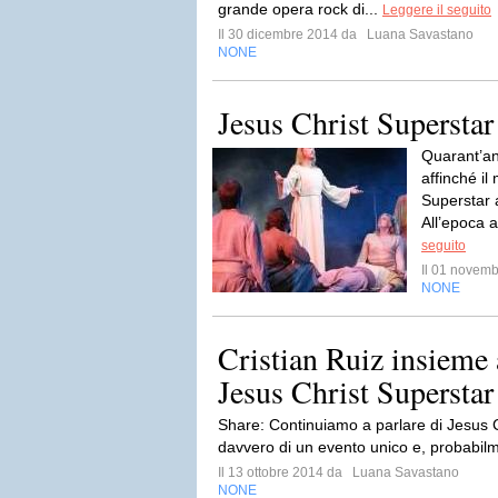
grande opera rock di...
Leggere il seguito
Il 30 dicembre 2014 da
Luana Savastano
NONE
Jesus Christ Superstar
Quarant’an
affinché il
Superstar 
All’epoca a
seguito
Il 01 novem
NONE
Cristian Ruiz insieme a
Jesus Christ Superstar 
Share: Continuiamo a parlare di Jesus C
davvero di un evento unico e, probabilme
Il 13 ottobre 2014 da
Luana Savastano
NONE