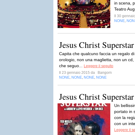
in scena, p
Teatro Aug
Il 30 genna
NONE
NON
,
Jesus Christ Superstar
Capita che qualcuno faccia un regalo di
orologio, non una maglietta, non un cd,
che seguo...
Leggere il seguito
Il 23 gennaio 2015 da
Bangorn
NONE
NONE
NONE
NONE
,
,
,
Jesus Christ Superstar
Un bellissi
portato in 
con la reg
con un inte
Leggere il s