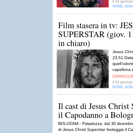
Il 16 genna
NONE
NON
,
Film stasera in tv: 
SUPERSTAR (giov. 1 g
in chiaro)
Jesus Chri
23,51.Data
quell’odor
capellona e
Leggere il s
Il 01 genna
NONE
NON
,
Il cast di Jesus Christ
il Capodanno a Bolog
BOLOGNA - Paladozza, dal 30 dicembre 
di Jesus Christ Superstar festeggia il 