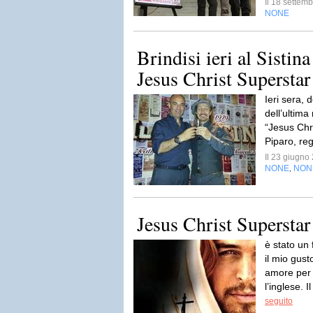
Il 18 sette
NONE
Brindisi ieri al Sistina
Jesus Christ Superstar
I​eri sera,
dell’ultima
“Jesus Chr
Piparo, reg
Il 23 giugn
NONE
NON
,
Jesus Christ Superstar
è stato un 
il mio gust
amore per 
l’inglese. 
seguito