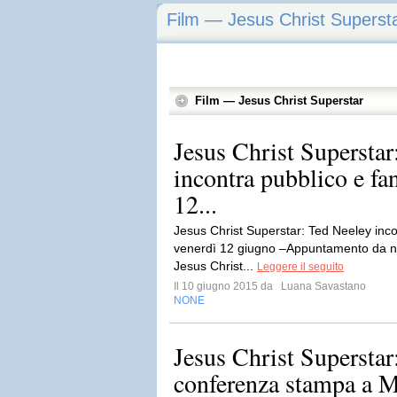
Film — Jesus Christ Superst
Film — Jesus Christ Superstar
Jesus Christ Superstar
incontra pubblico e fa
12...
Jesus Christ Superstar: Ted Neeley inco
venerdì 12 giugno –Appuntamento da non
Jesus Christ...
Leggere il seguito
Il 10 giugno 2015 da
Luana Savastano
NONE
Jesus Christ Superstar
conferenza stampa a M