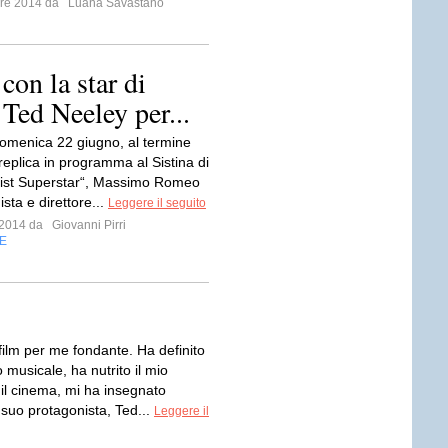
mbre 2014 da
Luana Savastano
 con la star di
 Ted Neeley per...
 domenica 22 giugno, al termine
 replica in programma al Sistina di
ist Superstar“, Massimo Romeo
ista e direttore...
Leggere il seguito
o 2014 da
Giovanni Pirri
E
film per me fondante. Ha definito
o musicale, ha nutrito il mio
il cinema, mi ha insegnato
Il suo protagonista, Ted...
Leggere il