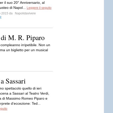
er il suo 20° Anniversario, al
usteo di Napol...
Leggere il seguito
io 2015 da
Napolidavivere
E
 di M. R. Piparo
 compleanno irripetibile. Non un
 ma un biglietto per un musical
 a Sassari
mo spettacolo quello di ieri
scena a Sassari al Teatro Verdi,
ia di Massimo Romeo Piparo e
rprete d’eccezione: Ted...
eguito