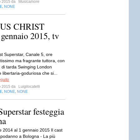
io 2015 da
Musicamore
E
NONE
,
JESUS CHRIST
ennaio 2015, tv
st Superstar, Canale 5, ore
tissimo ma fragrante tuttora, con
e di tarda Swinging London
 libertaria-goduriosa che si...
eguito
io 2015 da
Luigilocatelli
E
NONE
NONE
,
,
 Superstar festeggia
na
2014 al 1 gennaio 2015 Il cast
Capodanno a Bologna - La più