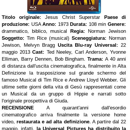
Titolo originale:
Jesus Christ Superstar
Paese di
produzione:
USA
Anno:
1973
Durata:
108 min
Genere:
drammatico, biblico, musical
Regia:
Norman Jewison
Soggetto:
Tim Rice (musical)
Sceneggiatura:
Norman
Jewison, Melvyn Bragg
Uscita Blu-ray Universal:
22
maggio 2013
Cast:
Ted Neeley, Carl Anderson, Yvonne
Elliman, Barry Dennen, Bob Bingham.
Trama:
A 40 anni
di distanza dall'uscita cinematografica, finalmente in Alta
Definizione la trasposizione sul grande schermo del
famoso Musical di Tim Rice e Andrew Lloyd Webber. Gli
ultime sette giorni della vita di Gesù rappresentati come
un Musical da un gruppo di Hippie e narrati sotto
l'originale prospettiva di Giuda.
RECENSIONE
A quarant'anni dall'esordio
cinematografico arriva finalmente la versione home
video,
restaurata e ad alta definizione
. A partire dal 22
maggio, infatti,
la Universal Pictures ha distribuito la