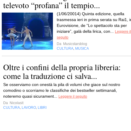
televoto “profana” il tempio...
(1/06/20014) Quinta edizione, quella
trasmessa ieri in prima serata su Rai1, i
Eurovisione, de “Lo spettacolo sta per
iniziare”, galà della lirica, con...
Leggere il
seguito
Da
Musicstarsblog
CULTURA
MUSICA
,
Oltre i confini della propria libreria:
come la traduzione ci salva...
Se osserviamo con onestà la pila di volumi che giace sul nostro
comodino o scorriamo le classifiche dei bestseller settimanali,
noteremo quasi sicurament...
Leggere il seguito
Da
Nicolasit
CULTURA
LAVORO
LIBRI
,
,