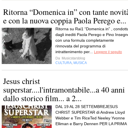
Ritorna “Domenica in” con tante novit
e con la nuova coppia Paola Perego e...
Ritorna su Rai1 “Domenica in” , condott
dagli inediti Paola Perego e Pino Insegn
con una formula completamente
rinnovata del programma di
intrattenimento per...
Leggere il seguito
Da
Musicstarsblog
CULTURA
MUSICA
,
Jesus christ
superstar....l'intramontabile...a 40 anni
dallo storico film... a 2...
DAL 19 AL 28 SETTEMBREJESUS
CHRIST SUPERSTAR di Andrew Lloyd
Webber e Tim RiceTed Neeley Yvonne
Elliman e Barry Dennen PER LA PRIMA