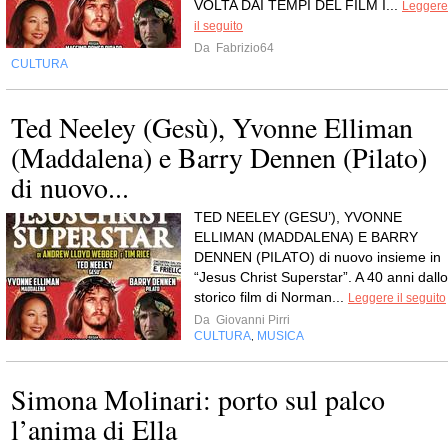
VOLTA DAI TEMPI DEL FILM I...
Leggere
il seguito
Da
Fabrizio64
CULTURA
Ted Neeley (Gesù), Yvonne Elliman
(Maddalena) e Barry Dennen (Pilato)
di nuovo...
TED NEELEY (GESU’), YVONNE
ELLIMAN (MADDALENA) E BARRY
DENNEN (PILATO) di nuovo insieme in
“Jesus Christ Superstar”. A 40 anni dallo
storico film di Norman...
Leggere il seguito
Da
Giovanni Pirri
CULTURA
MUSICA
,
Simona Molinari: porto sul palco
l’anima di Ella