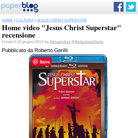
HOME
›
CULTURA
›
JESUS CHRIST SUPERSTAR
Home video "Jesus Christ Superstar"
recensione
Creato il 29 giugno 2013 da
Alessandraz
@RedazioneDiario
Pubblicato da
Roberto Gerilli
Save