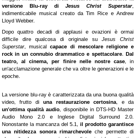
versione Blu-ray di
Jesus Christ Superstar
,
indimenticabile musical creato da Tim Rice e Andrew
Lloyd Webber.
Dopo quattro decadi di applausi e ovazioni è ormai
difficile dire qualcosa di originale su
Jesus Christ
Superstar
, musical
capace di mescolare religione e
rock in un connubio drammatico e spettacolare
.
Dal
teatro, al cinema, per finire nelle nostre case
, in
un'acclamazione generale che va oltre le generazioni e le
epoche.
La versione blu-ray è caratterizzata da una buona qualità
video, frutto di
una restaurazione certosina
, e da
un'ottima qualità audio
, disponibile in DTS-HD Master
Audio Mono 2.0 e Inglese Digital Surround 2.0.
Nonostante la mancanza del 5.1,
il prodotto garantisce
una nitidezza sonora rimarchevole
che permette di