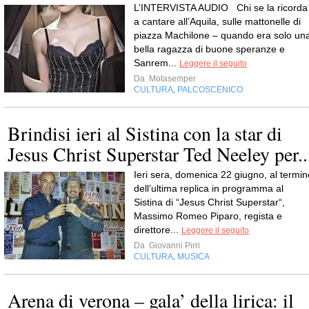
L’INTERVISTA AUDIO Chi se la ricorda
a cantare all’Aquila, sulle mattonelle di
piazza Machilone – quando era solo un
bella ragazza di buone speranze e
Sanrem...
Leggere il seguito
Da
Motasemper
CULTURA
PALCOSCENICO
,
Brindisi ieri al Sistina con la star di
Jesus Christ Superstar Ted Neeley per..
I​eri sera, domenica 22 giugno, al termin
dell’ultima replica in programma al
Sistina di “Jesus Christ Superstar“,
Massimo Romeo Piparo, regista e
direttore...
Leggere il seguito
Da
Giovanni Pirri
CULTURA
MUSICA
,
Arena di verona – gala’ della lirica: il