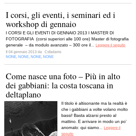
I corsi, gli eventi, i seminari ed i
workshop di gennaio
I CORSI E GLI EVENTI DI GENNAIO 2013 I MASTER DI
FOTOGRAFIA (corsi superiori alle 100 ore) Master di fotografia
generale – da modulo avanzato – 300 ore il...
Leggere il seguito
Il 04 gennaio 2013 da
Csfadams
NONE
NONE
NONE
NONE
,
,
,
Come nasce una foto – Più in alto
dei gabbiani: la costa toscana in
deltaplano
Il titolo è altisonante ma la realtà è
che i gabbiani a volte volano molto
bassi! Basta alzarsi presto al
mattino. E arrivare in modo un po’
anomalo: qui siamo...
Leggere il
seguito