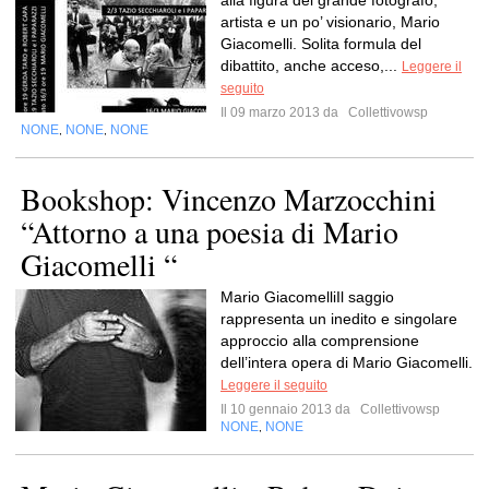
alla figura del grande fotografo,
artista e un po’ visionario, Mario
Giacomelli. Solita formula del
dibattito, anche acceso,...
Leggere il
seguito
Il 09 marzo 2013 da
Collettivowsp
NONE
NONE
NONE
,
,
Bookshop: Vincenzo Marzocchini
“Attorno a una poesia di Mario
Giacomelli “
Mario GiacomelliIl saggio
rappresenta un inedito e singolare
approccio alla comprensione
dell’intera opera di Mario Giacomelli.
Leggere il seguito
Il 10 gennaio 2013 da
Collettivowsp
NONE
NONE
,