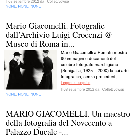
Il 08 settembre 2012 da
Collettivowsp
NONE
NONE
NONE
,
,
Mario Giacomelli. Fotografie
dall’Archivio Luigi Crocenzi @
Museo di Roma in...
Mario Giacomelli a RomaIn mostra
90 immagini e documenti del
celebre fotografo marchigiano
(Senigallia, 1925 – 2000) la cui arte
fotografica, senza precedenti,...
Leggere il seguito
Il 08 settembre 2012 da
Collettivowsp
NONE
NONE
NONE
,
,
MARIO GIACOMELLI. Un maestro
della fotografia del Novecento a
Palazzo Ducale -...