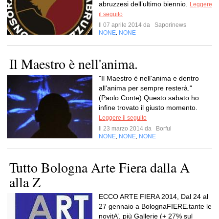
abruzzesi dell’ultimo biennio.
Leggere
il seguito
Il 07 aprile 2014 da
Saporinews
NONE
NONE
,
Il Maestro è nell'anima.
"Il Maestro è nell'anima e dentro
all'anima per sempre resterà."
(Paolo Conte) Questo sabato ho
infine trovato il giusto momento.
Leggere il seguito
Il 23 marzo 2014 da
Borful
NONE
NONE
NONE
,
,
Tutto Bologna Arte Fiera dalla A
alla Z
ECCO ARTE FIERA 2014, Dal 24 al
27 gennaio a BolognaFIERE.tante le
novitA’, più Gallerie (+ 27% sul