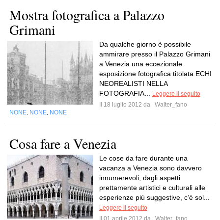
Mostra fotografica a Palazzo
Grimani
Da qualche giorno è possibile
ammirare presso il Palazzo Grimani
a Venezia una eccezionale
esposizione fotografica titolata ECHI
NEOREALISTI NELLA
FOTOGRAFIA...
Leggere il seguito
Il 18 luglio 2012 da
Walter_fano
NONE
NONE
NONE
,
,
Cosa fare a Venezia
Le cose da fare durante una
vacanza a Venezia sono davvero
innumerevoli, dagli aspetti
prettamente artistici e culturali alle
esperienze più suggestive, c’è sol...
Leggere il seguito
Il 01 aprile 2012 da
Walter_fano