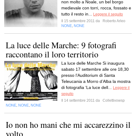
non molto a Noale, un bel borgo
medievale con torri, rocca, fossato e
tutto il resto in...
Leggere il seguito
Il 15 settembre 2011 da
Roberto Arleo
NONE
NONE
,
La luce delle Marche: 9 fotografi
raccontano il loro territorio
La luce delle Marche Si inaugura
sabato 17 settembre alle ore 18,30
presso l’Auditorium di Santa
Teleucania a Morro d’Alba la mostra
di fotografia ‘La luce dell...
Leggere il
seguito
Il 14 settembre 2011 da
Collettivowsp
NONE
NONE
NONE
,
,
Io non ho mani che mi accarezzino il
volto