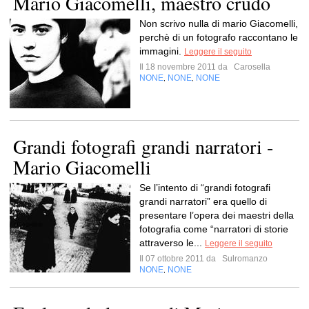
Mario Giacomelli, maestro crudo
Non scrivo nulla di mario Giacomelli,
perchè di un fotografo raccontano le
immagini.
Leggere il seguito
Il 18 novembre 2011 da
Carosella
NONE
NONE
NONE
,
,
Grandi fotografi grandi narratori -
Mario Giacomelli
Se l’intento di “grandi fotografi
grandi narratori” era quello di
presentare l’opera dei maestri della
fotografia come “narratori di storie
attraverso le...
Leggere il seguito
Il 07 ottobre 2011 da
Sulromanzo
NONE
NONE
,