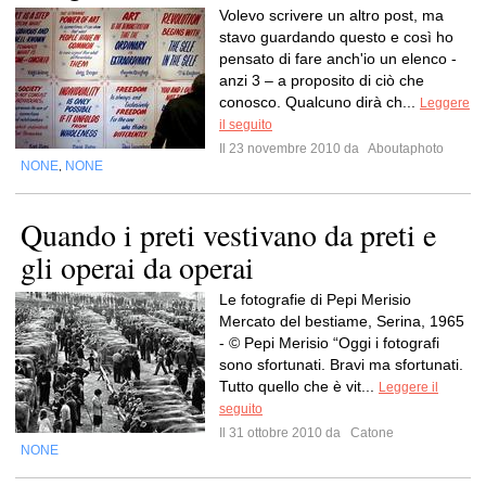
Volevo scrivere un altro post, ma
stavo guardando questo e così ho
pensato di fare anch'io un elenco -
anzi 3 – a proposito di ciò che
conosco. Qualcuno dirà ch...
Leggere
il seguito
Il 23 novembre 2010 da
Aboutaphoto
NONE
NONE
,
Quando i preti vestivano da preti e
gli operai da operai
Le fotografie di Pepi Merisio
Mercato del bestiame, Serina, 1965
- © Pepi Merisio “Oggi i fotografi
sono sfortunati. Bravi ma sfortunati.
Tutto quello che è vit...
Leggere il
seguito
Il 31 ottobre 2010 da
Catone
NONE