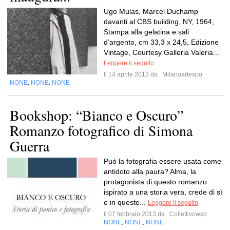
Ugo Mulas, Marcel Duchamp
davanti al CBS building, NY, 1964,
Stampa alla gelatina e sali
d’argento, cm 33,3 x 24,5, Edizione
Vintage, Courtesy Galleria Valeria...
Leggere il seguito
Il 14 aprile 2013 da
Milanoartexpo
NONE
NONE
NONE
,
,
Bookshop: “Bianco e Oscuro”
Romanzo fotografico di Simona
Guerra
Può la fotografia essere usata come
antidoto alla paura? Alma, la
protagonista di questo romanzo
ispirato a una storia vera, crede di sì
e in queste...
Leggere il seguito
Il 07 febbraio 2013 da
Collettivowsp
NONE
NONE
NONE
,
,