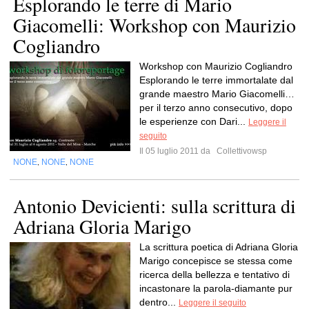
Esplorando le terre di Mario
Giacomelli: Workshop con Maurizio
Cogliandro
Workshop con Maurizio Cogliandro
Esplorando le terre immortalate dal
grande maestro Mario Giacomelli…
per il terzo anno consecutivo, dopo
le esperienze con Dari...
Leggere il
seguito
Il 05 luglio 2011 da
Collettivowsp
NONE
NONE
NONE
,
,
Antonio Devicienti: sulla scrittura di
Adriana Gloria Marigo
La scrittura poetica di Adriana Gloria
Marigo concepisce se stessa come
ricerca della bellezza e tentativo di
incastonare la parola-diamante pur
dentro...
Leggere il seguito