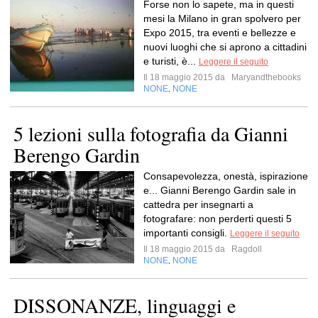
Forse non lo sapete, ma in questi
mesi la Milano in gran spolvero per
Expo 2015, tra eventi e bellezze e
nuovi luoghi che si aprono a cittadini
e turisti, è...
Leggere il seguito
Il 18 maggio 2015 da
Maryandthebooks
NONE
NONE
,
5 lezioni sulla fotografia da Gianni
Berengo Gardin
Consapevolezza, onestà, ispirazione
e... Gianni Berengo Gardin sale in
cattedra per insegnarti a
fotografare: non perderti questi 5
importanti consigli.
Leggere il seguito
Il 18 maggio 2015 da
Ragdoll
NONE
NONE
,
DISSONANZE, linguaggi e