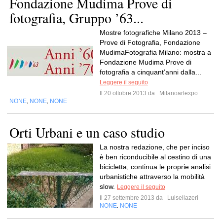
Fondazione Mudima Prove di
fotografia, Gruppo ’63...
Mostre fotografiche Milano 2013 –
Prove di Fotografia, Fondazione
MudimaFotografia Milano: mostra a
Fondazione Mudima Prove di
fotografia a cinquant’anni dalla...
Leggere il seguito
Il 20 ottobre 2013 da
Milanoartexpo
NONE
NONE
NONE
,
,
Orti Urbani e un caso studio
La nostra redazione, che per inciso
è ben riconducibile al cestino di una
bicicletta, continua le proprie analisi
urbanistiche attraverso la mobilità
slow.
Leggere il seguito
Il 27 settembre 2013 da
Luisellazeri
NONE
NONE
,