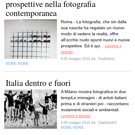
prospettive nella fotografia
contemporanea
Roma - La fotografia, che sin dalla
sua nascita ha regalato un nuovo
modo di vedere la realtà, offre
all'occhio nudo spunti nuovi e nuove
prospettive. Ed è qui...
Leggere il
seguito
Il 05 maggio 2015 da
Fasterboy
NONE
NONE
,
Italia dentro e fuori
A Milano mostra fotografica in due
tempiLe immagini - di artisti italiani
prima e di stranieri poi - raccontano
mutamenti sociali e ambientali.
Leggere il seguito
Il 05 maggio 2015 da
Gaetano63
NONE
NONE
,