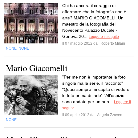
Chi ha ancora il coraggio di
affermare che la fotografia non è
arte? MARIO GIACOMELLI. Un
maestro della fotografia del
Novecento Palazzo Ducale -
Genova 20...
Leggere il seguito
Il 07 maggio 2012 da
Roberto Milani
NONE
NONE
,
Mario Giacomelli
"Per me non è importante la foto
singola ma la serie, il racconto”
“Quasi sempre mi capita di vedere
le foto prima di farle” “All'ospizio
sono andato per un ann...
Leggere il
seguito
Il 09 aprile 2012 da
Angelo Zzaven
NONE