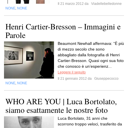
Il 21 marzo 2012 da
Viadellebelledonne
NONE
NONE
,
Henri Cartier-Bresson – Immagini e
Parole
Beaumont Newhall affermava: “È più
di mezzo secolo che sono
abbagliato dalla fotografia di Henri
Cartier-Bresson. Quasi ogni sua foto
che conosco è un’esperienz...
Leggere il seguito
Il 21 gennaio 2012 da
Giuseppecocco
NONE
NONE
,
WHO ARE YOU | Luca Bortolato,
siamo esattamente le nostre foto
Luca Bortolato, 31 anni che
scorrono troppo veloci, trasferito da