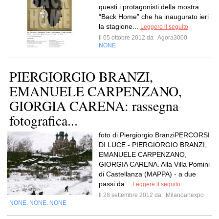
questi i protagonisti della mostra
“Back Home” che ha inaugurato ieri
la stagione...
Leggere il seguito
Il 05 ottobre 2012 da
Agora3000
NONE
PIERGIORGIO BRANZI,
EMANUELE CARPENZANO,
GIORGIA CARENA: rassegna
fotografica...
foto di Piergiorgio BranziPERCORSI
DI LUCE - PIERGIORGIO BRANZI,
EMANUELE CARPENZANO,
GIORGIA CARENA. Alla Villa Pomini
di Castellanza (MAPPA) - a due
passi da...
Leggere il seguito
Il 28 settembre 2012 da
Milanoartexpo
NONE
NONE
NONE
,
,