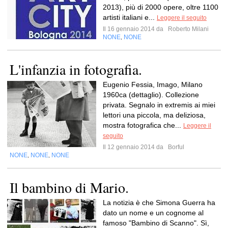
2013), più di 2000 opere, oltre 1100
artisti italiani e...
Leggere il seguito
Il 16 gennaio 2014 da
Roberto Milani
NONE
NONE
,
L'infanzia in fotografia.
Eugenio Fessia, Imago, Milano
1960ca (dettaglio). Collezione
privata. Segnalo in extremis ai miei
lettori una piccola, ma deliziosa,
mostra fotografica che...
Leggere il
seguito
Il 12 gennaio 2014 da
Borful
NONE
NONE
NONE
,
,
Il bambino di Mario.
La notizia è che Simona Guerra ha
dato un nome e un cognome al
famoso "Bambino di Scanno". Sì,