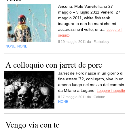
Ancona, Mole Vanvitelliana 27
maggio – 9 luglio 2011 Venerdì 27
maggio 2011, white.fish.tank
inaugura Io non ho mani che mi
accarezzino il volto, una...
Leggere il
seguito
Il 19 maggio 2011 da
Fasterboy
NONE
NONE
,
A colloquio con jarret de porc
Jarret de Porc nasce in un giorno di
fine estate ’72, coniugato, vive in un
ameno luogo nel mezzo del cammin
da Milano a Lugano.
Leggere il seguito
Il 17 maggio 2011 da
Catone
NONE
Vengo via con te